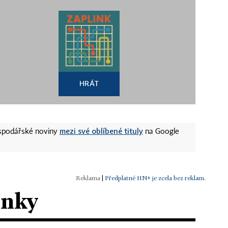
HRÁT
mezi své oblíbené tituly
ospodářské noviny
na Google
|
Předplatné HN+ je zcela bez reklam.
ánky