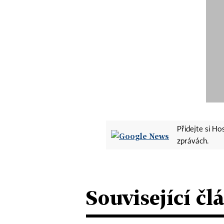
Přidejte si H
zprávách.
Související čl