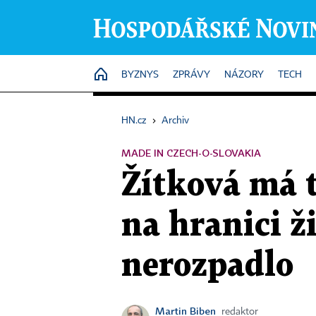
HOME
BYZNYS
ZPRÁVY
NÁZORY
TECH
HN.cz
›
Archiv
MADE IN CZECH-O-SLOVAKIA
Žítková má t
na hranici ž
nerozpadlo
Martin Biben
redaktor