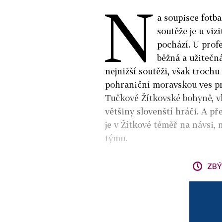
N
a soupisce fotb
soutěže je u viz
pochází. U profe
běžná a užitečn
nejnižší soutěži, však trochu
pohraniční moravskou ves p
Tučkové Žítkovské bohyně, vla
většiny slovenští hráči. A př
je v Žítkové téměř na návsi,
týmu.
ZBÝ