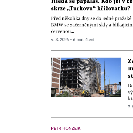
Hledá se papaláš. Kdo jel v
skrze „Turkovu“ křižovatku?
Před několika dny se do jedné pražské
BMW se začerněnými skly a blikající
červenou...
4. 8. 2026 ▪ 6 min. čtení
Z
m
s
De
vý
kt
7.
PETR HONZEJK