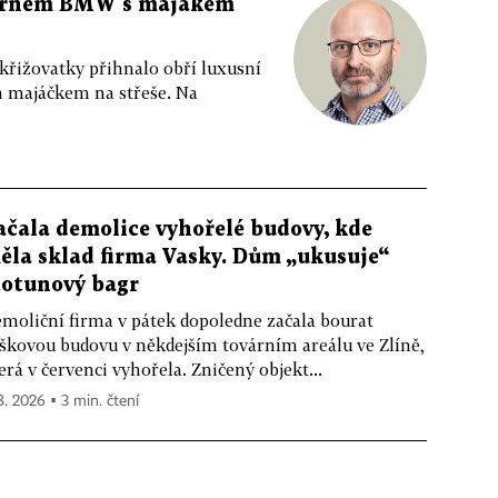
 černém BMW s majákem
 křižovatky přihnalo obří luxusní
m majáčkem na střeše. Na
ačala demolice vyhořelé budovy, kde
ěla sklad firma Vasky. Dům „ukusuje“
totunový bagr
moliční firma v pátek dopoledne začala bourat
škovou budovu v někdejším továrním areálu ve Zlíně,
erá v červenci vyhořela. Zničený objekt...
 8. 2026 ▪ 3 min. čtení