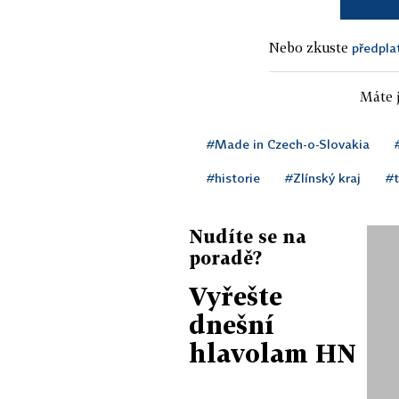
Nebo zkuste
předpla
Máte j
#Made in Czech-o-Slovakia
#historie
#Zlínský kraj
#t
Nudíte se na
poradě?
Vyřešte
dnešní
hlavolam HN