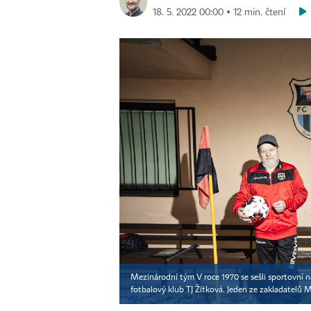
18. 5. 2022 00:00 ▪ 12 min. čtení
Mezinárodní tým V roce 1970 se sešli sportovní n
fotbalový klub TJ Žítková. Jeden ze zakladatelů M