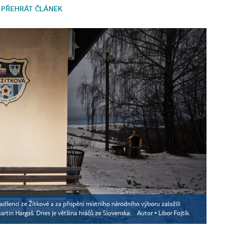
PŘEHRÁT ČLÁNEK
adšenci ze Žítkové a za přispění místního národního výboru založili
artin Hargaš. Dnes je většina hráčů ze Slovenska.
Autor ▪
Libor Fojtík