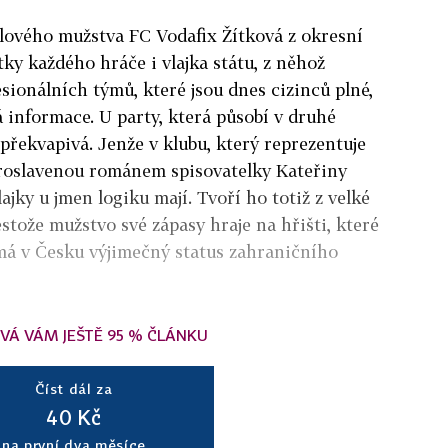
alového mužstva FC Vodafix Žítková z okresní
itky každého hráče i vlajka státu, z něhož
sionálních týmů, které jsou dnes cizinců plné,
á informace. U party, která působí v druhé
 překvapivá. Jenže v klubu, který reprezentuje
roslavenou románem spisovatelky Kateřiny
jky u jmen logiku mají. Tvoří ho totiž z velké
estože mužstvo své zápasy hraje na hřišti, které
 má v Česku výjimečný status zahraničního
VÁ VÁM JEŠTĚ 95 % ČLÁNKU
Číst dál za
40 Kč
na první dva měsíce