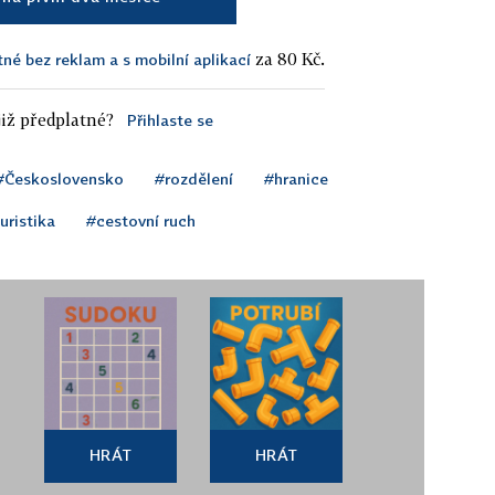
za 80 Kč.
tné bez reklam a s mobilní aplikací
iž předplatné?
Přihlaste se
#Československo
#rozdělení
#hranice
uristika
#cestovní ruch
HRÁT
HRÁT