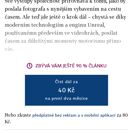
Své výstupy společnost přirovnává k tomu, jako by
poslala fotografa s nynějším vybavením na cestu
časem. Ale teď jde ještě o krok dál – chystá se díky
moderním technologiím a enginu Unreal,
používanému především ve videohrách, posílat
časem za důležitými momenty motorismu přímo
vás.
ZBÝVÁ VÁM JEŠTĚ 90 % ČLÁNKU
Číst dál za
40 Kč
na první dva měsíce
Nebo zkuste
za 80
předplatné bez reklam a s mobilní aplikací
Kč.