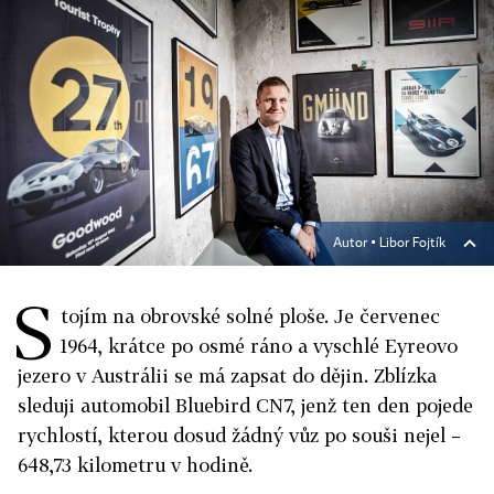
Autor ▪
Libor Fojtík
S
tojím na obrovské solné ploše. Je červenec
1964, krátce po osmé ráno a vyschlé Eyreovo
jezero v Austrálii se má zapsat do dějin. Zblízka
sleduji automobil Bluebird CN7, jenž ten den pojede
rychlostí, kterou dosud žádný vůz po souši nejel –
648,73 kilometru v hodině.