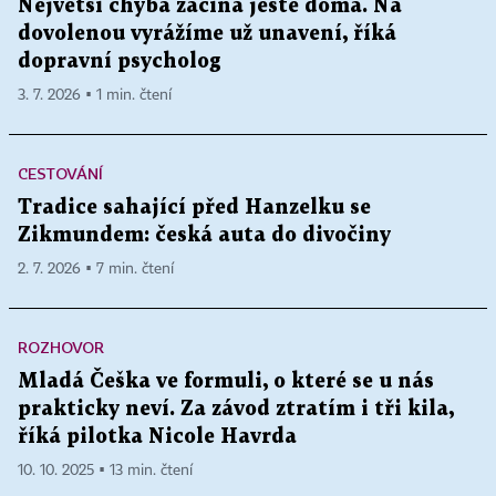
Největší chyba začíná ještě doma. Na
dovolenou vyrážíme už unavení, říká
dopravní psycholog
3. 7. 2026 ▪ 1 min. čtení
CESTOVÁNÍ
Tradice sahající před Hanzelku se
Zikmundem: česká auta do divočiny
2. 7. 2026 ▪ 7 min. čtení
ROZHOVOR
Mladá Češka ve formuli, o které se u nás
prakticky neví. Za závod ztratím i tři kila,
říká pilotka Nicole Havrda
10. 10. 2025 ▪ 13 min. čtení