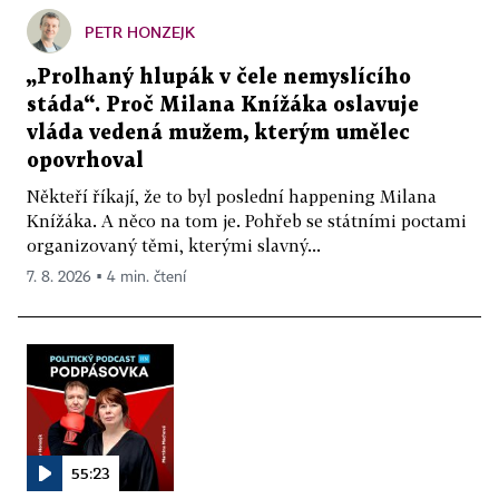
PETR HONZEJK
„Prolhaný hlupák v čele nemyslícího
stáda“. Proč Milana Knížáka oslavuje
vláda vedená mužem, kterým umělec
opovrhoval
Někteří říkají, že to byl poslední happening Milana
Knížáka. A něco na tom je. Pohřeb se státními poctami
organizovaný těmi, kterými slavný...
7. 8. 2026 ▪ 4 min. čtení
55:23