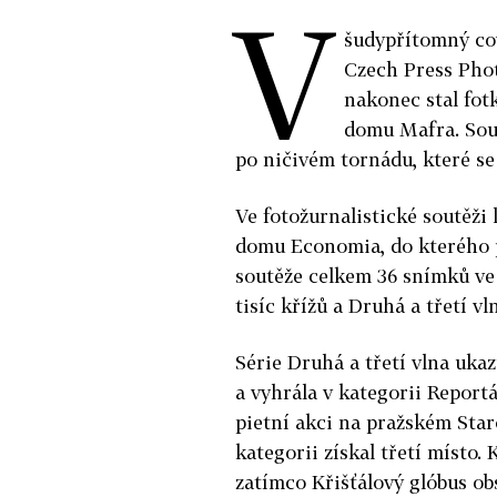
V
šudypřítomný cov
Czech Press Phot
nakonec stal fot
domu Mafra. Sou
po ničivém tornádu, které s
Ve fotožurnalistické soutěži 
domu Economia, do kterého p
soutěže celkem 36 snímků ve č
tisíc křížů a Druhá a třetí 
Série Druhá a třetí vlna uka
a vyhrála v kategorii Reportá
pietní akci na pražském Sta
kategorii získal třetí místo.
zatímco Křišťálový glóbus ob