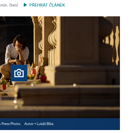
PŘEHRÁT ČLÁNEK
min. čtení
h Press Photo.
Autor ▪
Lukáš Bíba