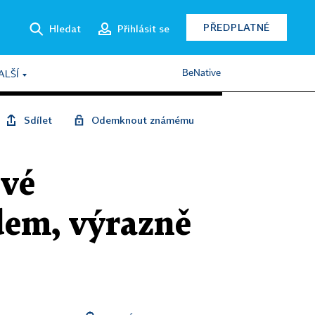
PŘEDPLATNÉ
Hledat
Přihlásit se
BeNative
ALŠÍ
Sdílet
Odemknout známému
ivé
dem, výrazně