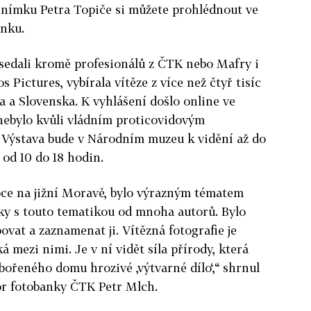
 snímku Petra Topiče si můžete prohlédnout ve
ánku.
asedali kromě profesionálů z ČTK nebo Mafry i
 Pictures, vybírala vítěze z více než čtyř tisíc
 a Slovenska. K vyhlášení došlo online ve
nebylo kvůli vládním proticovidovým
Výstava bude v Národním muzeu k vidění až do
 od 10 do 18 hodin.
bce na jižní Moravě, bylo výrazným tématem
ky s touto tematikou od mnoha autorů. Bylo
povat a zaznamenat ji. Vítězná fotografie je
á mezi nimi. Je v ní vidět síla přírody, která
bořeného domu hrozivé ‚výtvarné dílo‘,“ shrnul
or fotobanky ČTK Petr Mlch.