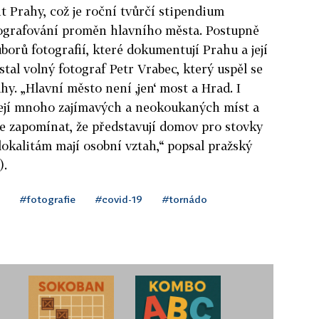
t Prahy, což je roční tvůrčí stipendium
ografování proměn hlavního města. Postupně
borů fotografií, které dokumentují Prahu a její
stal volný fotograf Petr Vrabec, který uspěl se
y. „Hlavní město není ‚jen‘ most a Hrad. I
ízejí mnoho zajímavých a neokoukaných míst a
 zapomínat, že představují domov pro stovky
 lokalitám mají osobní vztah,“ popsal pražský
).
#fotografie
#covid-19
#tornádo