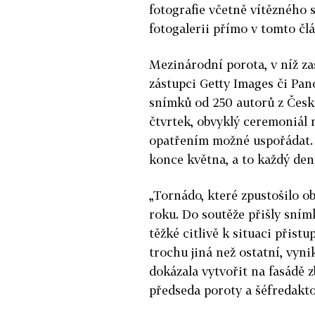
fotografie včetně vítězného
fotogalerii přímo v tomto čl
Mezinárodní porota, v níž z
zástupci Getty Images či Panos
snímků od 250 autorů z Česka
čtvrtek, obvyklý ceremoniál 
opatřením možné uspořádat. 
konce května, a to každý den
„Tornádo, které zpustošilo o
roku. Do soutěže přišly sním
těžké citlivě k situaci přistu
trochu jiná než ostatní, vynik
dokázala vytvořit na fasádě z
předseda poroty a šéfredakt