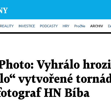
ARCHIV
REALITY
INVESTICE
PODCASTY
HRY
PročNe
D
Photo: Vyhrálo hroz
ílo“ vytvořené torná
fotograf HN Bíba