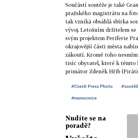
Součástí soutěže je také Gran
pražského magistrátu na fot
tak vzniká obsáhlá sbírka sou
vývoj. Letošním držitelem se 
svým projektem Periferie Prah
okrajovější části města nab
zákoutí. Kromě toho nesmíme
tisíc obyvatel, které k těmto
primátor Zdeněk Hřib (Piráti
#Czech Press Photo
#soutěž
#nemocnice
Nudíte se na
poradě?