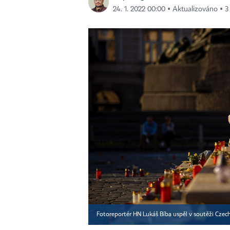
24. 1. 2022 00:00 ▪ Aktualizováno ▪ 3 
Fotoreportér HN Lukáš Bíba uspěl v soutěži Czec