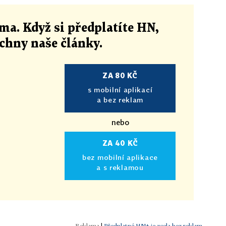
ma. Když si předplatíte HN,
echny naše články
.
ZA 80 KČ
s mobilní aplikací
a bez reklam
nebo
ZA 40 KČ
bez mobilní aplikace
a s reklamou
|
Předplatné HN+ je zcela bez reklam.