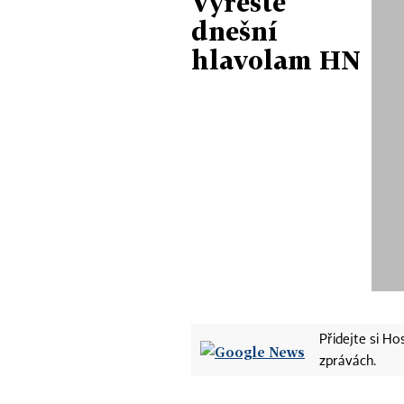
Vyřešte
dnešní
hlavolam HN
Přidejte si H
zprávách.