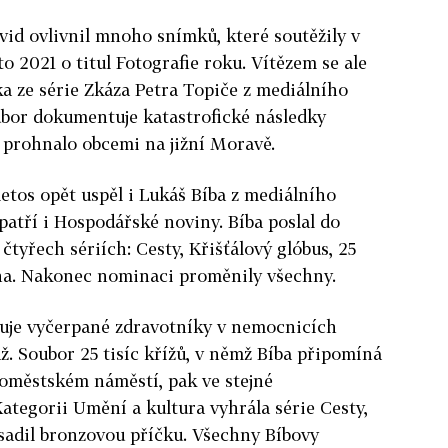
id ovlivnil mnoho snímků, které soutěžily v
o 2021 o titul Fotografie roku. Vítězem se ale
ka ze série Zkáza Petra Topiče z mediálního
bor dokumentuje katastrofické následky
e prohnalo obcemi na jižní Moravě.
letos opět uspěl i Lukáš Bíba z mediálního
atří i Hospodářské noviny. Bíba poslal do
tyřech sériích: Cesty, Křišťálový glóbus, 25
vlna. Nakonec nominaci proměnily všechny.
zuje vyčerpané zdravotníky v nemocnicích
ž. Soubor 25 tisíc křížů, v němž Bíba připomíná
roměstském náměstí, pak ve stejné
 Kategorii Umění a kultura vyhrála série Cesty,
sadil bronzovou příčku. Všechny Bíbovy