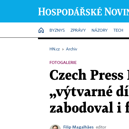
HOME
BYZNYS
ZPRÁVY
NÁZORY
TECH
HN.cz
›
Archiv
FOTOGALERIE
Czech Press 
„výtvarné d
zabodoval i 
Filip Magalhães
editor