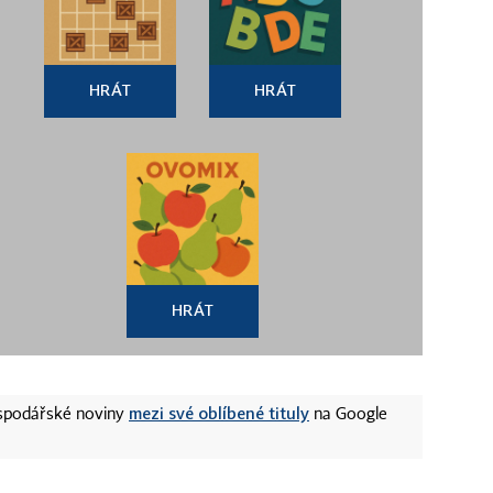
HRÁT
HRÁT
HRÁT
mezi své oblíbené tituly
ospodářské noviny
na Google