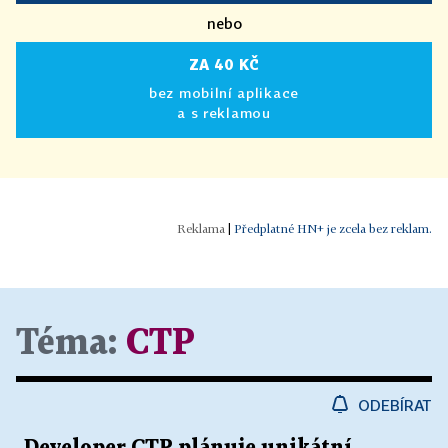
nebo
ZA 40 KČ
bez mobilní aplikace
a s reklamou
|
Předplatné HN+ je zcela bez reklam.
Téma:
CTP
ODEBÍRAT
Developer CTP plánuje unikátní