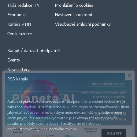
Tiráž redakce HN
Prohlášení o cookies
Economia
Nastavení soukromí
Kariéra v HN
Všeobecné smluvní podmínky
Ceník inzerce
Koupit / darovat předplatné
Eventy
×
Newslettery
RSS kanály
Autorská práva vykonává vydavatel. Bez písemného svolení vydavatele je
zakázáno jakékoli užití částí nebo celku díla, zejména rozmnožování a šíření
jakýmkoli způsobem, mechanickým nebo elektronickým, v českém nebo
jiném jazyce. Bez souhlasu vydavatele je zakázáno též rozmnožování
obsahu pro účely automatizované analýzy textů nebo dat
podle ustanovení § 39c autorského zákona.