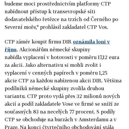
budeme moci prostřednictvím platformy CTP
nabídnout přístup k transevropské síti
dodavatelského řetězce na trzích od Černého po
Severní moře,“ prohlásil zakladatel CTP Vos.
CTP záměr koupit firmu DIR
oznámila loni v
říjnu
. Akcionářům německé skupiny
nabídla vyplacení v hotovosti v poměru 17,12 eura
za akcii. Jako alternativu si mohli zvolit i
vyplacení v cenných papírech v poměru 1,25
akcie
CTP za každou nabízenou akcii DIR
. Většina
podílníků německé skupiny zvolila druhou
variantu. CTP proto vydá přes 32 milionů nových
akcií a podíl zakladatele Vose ve firmě se sníží ze
současných 83 na necelých 77 procent. S podíly
CTP se obchoduje na burzách v Amsterdamu a v
Praze. Na konci čtvrtečního obchodování stála