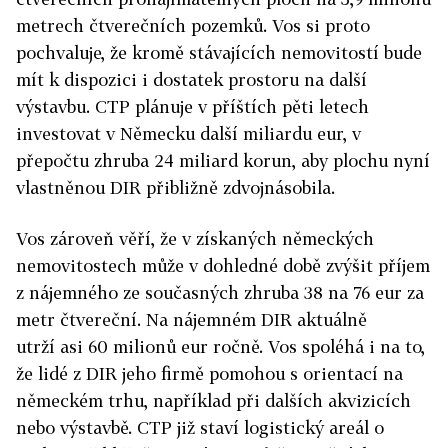
metrech čtverečních pozemků. Vos si proto
pochvaluje, že kromě stávajících nemovitostí bude
mít k dispozici i dostatek prostoru na další
výstavbu. CTP plánuje v příštích pěti letech
investovat v Německu další miliardu eur, v
přepočtu zhruba 24 miliard korun, aby plochu nyní
vlastněnou DIR přibližně zdvojnásobila.
Vos zároveň věří, že v získaných německých
nemovitostech může v dohledné době zvýšit příjem
z nájemného ze současných zhruba 38 na 76 eur za
metr čtvereční. Na nájemném DIR aktuálně
utrží asi 60 milionů eur ročně. Vos spoléhá i na to,
že lidé z DIR jeho firmě pomohou s orientací na
německém trhu, například při dalších akvizicích
nebo výstavbě. CTP již staví logistický areál o