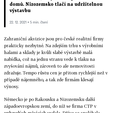
domů. Nizozemsko tlačí na udržitelnou
výstavbu
22. 12. 2021 ▪ 5 min. čtení
Zahraniční akvizice jsou pro české realitní firmy
prakticky nezbytné. Na zdejším trhu s výrobními
halami a sklady je kvůli slabé výstavbě malá
nabídka, což na jednu stranu vede k tlaku na
zvyšování nájmů, zároveň to ale nemovitosti
zdražuje. Tempo růstu cen je přitom rychlejší než v
případě nájemného, a tak zde firmám klesají
výnosy.
Německo je po Rakousku a Nizozemsku další
západoevropskou zemí, do níž se firma CTP v
uplynulých měsících vydala. Dříve se spoléhala