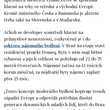
hlavně na trhy ve střední a východní Evropě.
Kromě zmíněného Česka a Rumunska je aktivní
třeba také na Slovensku a v Maďarsku.
Ačkoli se developer soustředí hlavně na
průmyslové nemovitosti, rozkročený je i do
sektoru nájemního bydlení
. V Brně na etapy staví
rezidenční projekt Domeq. Byty v něm mají běžné
vybavení a jejich velikost se pohybuje od 22 do 75
metrů čtverečních. Nájemné začíná na 13 tisících
korun měsíčně, za nejdražší byty nájemci zaplatí
přes 25 tisíc.
„Tento koncept moderního bydlení kopíruje trendy
západní Evropy a odpovídá potřebám dnešní
generace dynamických mladých lidí, kteří do Brna