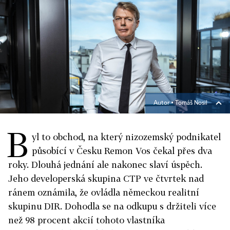
Autor ▪
Tomáš Nosil
B
yl to obchod, na který nizozemský podnikatel
působící v Česku Remon Vos čekal přes dva
roky. Dlouhá jednání ale nakonec slaví úspěch.
Jeho developerská skupina CTP ve čtvrtek nad
ránem oznámila, že ovládla německou realitní
skupinu DIR. Dohodla se na odkupu s držiteli více
než 98 procent akcií tohoto vlastníka