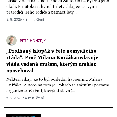
Rusko v noci na sobotu znovu zaútočilo na Kyjev a jeho
okolí. Při útoku zahynul tříletý chlapec se svými
prarodiči. Jeho rodiče a patnáctiletý...
8. 8. 2026 ▪ 3 min. čtení
PETR HONZEJK
„Prolhaný hlupák v čele nemyslícího
stáda“. Proč Milana Knížáka oslavuje
vláda vedená mužem, kterým umělec
opovrhoval
Někteří říkají, že to byl poslední happening Milana
Knížáka. A něco na tom je. Pohřeb se státními poctami
organizovaný těmi, kterými slavný...
7. 8. 2026 ▪ 4 min. čtení