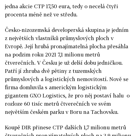
jedna akcie CTP 17,50 eura, tedy o necelá čtyři
procenta méně než ve středu.
Česko-nizozemská developerská skupina je jedním
z největších vlastníků průmyslových ploch v
Evropě. Její hrubá pronajímatelná plocha přesáhla
na podzim roku 2021 7,1 milionu metrů
čtverečních. V Česku je už delší dobu jedničkou.
Patří jí zhruba dvě pětiny z tuzemských
průmyslových a logistických nemovitostí. Nově se
firma domluvila s americkým logistickým
gigantem GXO Logistics, že pro něj postaví halu o
rozloze 60 tisíc metrů čtverečních ve svém
největším českém parku v Boru na Tachovsku.
Koupě DIR přinese CTP dalších 1,7 milionu metrů
čtverečních pronajímatelných ploch na 3,9 milionu