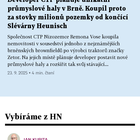
průmyslové haly v Brně. Koupil proto
za stovky milionů pozemky od končící
Slévárny Heunisch
Společnost CTP Nizozemce Remona Vose koupila
nemovitosti v sousedství jednoho z nejznámějších
brněnských brownfieldů po výrobci traktorů značky
Zetor. Na jejich místě plánuje developer postavit nové
průmyslové haly a rozšířit tak svůj stávající...
23. 9. 2025 ▪ 4 min. čtení
Vybíráme z HN
JAN KUBITA