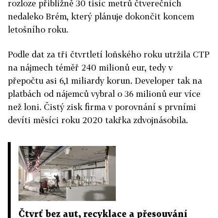
rozloze přibližně 30 tisíc metrů čtverečních
nedaleko Brém, který plánuje dokončit koncem
letošního roku.
Podle dat za tři čtvrtletí loňského roku utržila CTP
na nájmech téměř 240 milionů eur, tedy v
přepočtu asi 6,1 miliardy korun. Developer tak na
platbách od nájemců vybral o 36 milionů eur více
než loni. Čistý zisk firma v porovnání s prvními
devíti měsíci roku 2020 takřka zdvojnásobila.
Čtvrť bez aut, recyklace a přesouvání