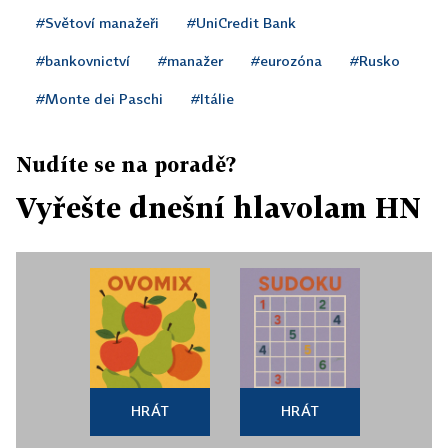
#Světoví manažeři
#UniCredit Bank
#bankovnictví
#manažer
#eurozóna
#Rusko
#Monte dei Paschi
#Itálie
Nudíte se na poradě?
Vyřešte dnešní hlavolam HN
HRÁT
HRÁT