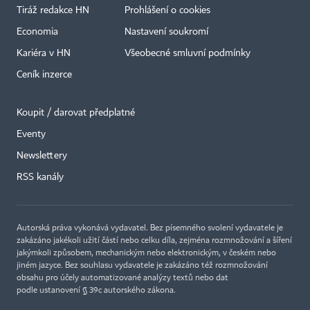
Tiráž redakce HN
Prohlášení o cookies
Economia
Nastavení soukromí
Kariéra v HN
Všeobecné smluvní podmínky
Ceník inzerce
Koupit / darovat předplatné
Eventy
Newslettery
RSS kanály
Autorská práva vykonává vydavatel. Bez písemného svolení vydavatele je
zakázáno jakékoli užití částí nebo celku díla, zejména rozmnožování a šíření
jakýmkoli způsobem, mechanickým nebo elektronickým, v českém nebo
jiném jazyce. Bez souhlasu vydavatele je zakázáno též rozmnožování
obsahu pro účely automatizované analýzy textů nebo dat
podle ustanovení § 39c autorského zákona.