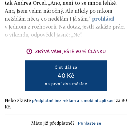
tak Andrea Orcel. „Ano, není to se mnou lehké.
Ano, jsem velmi náročný. Ale nikdy po nikom
nežádám něco, co nedělám i já sám,“
prohlásil
v jednom z rozhovorů. Na dotaz, jestli zakáže práci
o víkendu, odpověděl jasně: „Ne“.
ZBÝVÁ VÁM JEŠTĚ 90 % ČLÁNKU
Číst dál za
40 Kč
na první dva měsíce
Nebo zkuste
za 80
předplatné bez reklam a s mobilní aplikací
Kč.
Máte již předplatné?
Přihlaste se