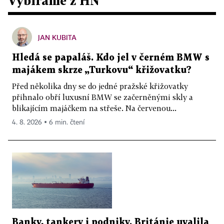
Vybíráme z HN
JAN KUBITA
Hledá se papaláš. Kdo jel v černém BMW s
majákem skrze „Turkovu“ křižovatku?
Před několika dny se do jedné pražské křižovatky
přihnalo obří luxusní BMW se začerněnými skly a
blikajícím majáčkem na střeše. Na červenou...
4. 8. 2026 ▪ 6 min. čtení
Banky, tankery i podniky. Británie uvalila