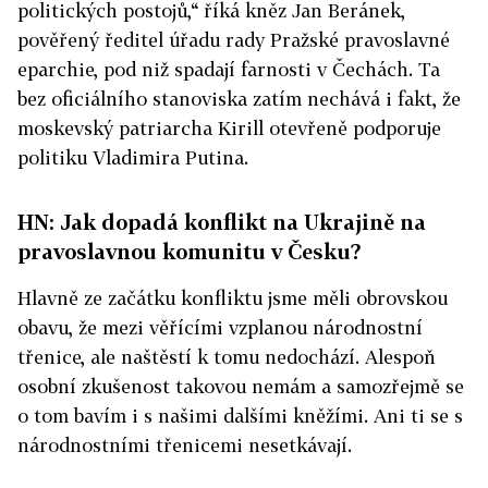
politických postojů,“ říká kněz Jan Beránek,
pověřený ředitel úřadu rady Pražské pravoslavné
eparchie, pod niž spadají farnosti v Čechách. Ta
bez oficiálního stanoviska zatím nechává i fakt, že
moskevský patriarcha Kirill otevřeně podporuje
politiku Vladimira Putina.
HN: Jak dopadá konflikt na Ukrajině na
pravoslavnou komunitu v Česku?
Hlavně ze začátku konfliktu jsme měli obrovskou
obavu, že mezi věřícími vzplanou národnostní
třenice, ale naštěstí k tomu nedochází. Alespoň
osobní zkušenost takovou nemám a samozřejmě se
o tom bavím i s našimi dalšími kněžími. Ani ti se s
národnostními třenicemi nesetkávají.