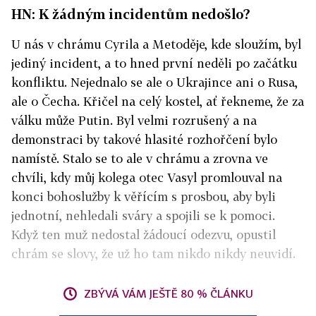
HN: K žádným incidentům nedošlo?
U nás v chrámu Cyrila a Metoděje, kde sloužím, byl
jediný incident, a to hned první neděli po začátku
konfliktu. Nejednalo se ale o Ukrajince ani o Rusa,
ale o Čecha. Křičel na celý kostel, ať řekneme, že za
válku může Putin. Byl velmi rozrušený a na
demonstraci by takové hlasité rozhořčení bylo
namístě. Stalo se to ale v chrámu a zrovna ve
chvíli, kdy můj kolega otec Vasyl promlouval na
konci bohoslužby k věřícím s prosbou, aby byli
jednotní, nehledali sváry a spojili se k pomoci.
Když ten muž nedostal žádoucí odezvu, opustil
chrám se slovy, že už ho tam nikdo nikdy neuvidí.
ZBÝVÁ VÁM JEŠTĚ 80 % ČLÁNKU