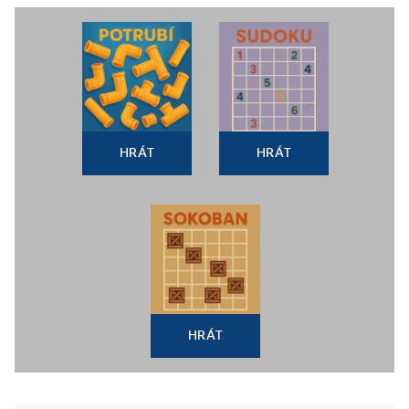
HRÁT
HRÁT
HRÁT