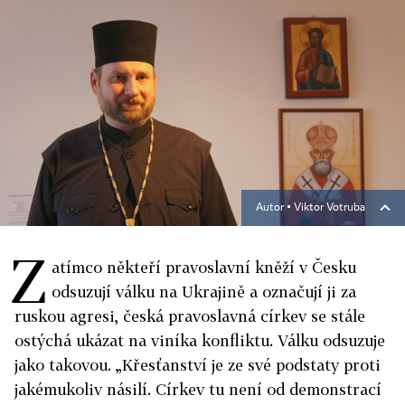
Autor ▪
Viktor Votruba
Z
atímco někteří pravoslavní kněží v Česku
odsuzují válku na Ukrajině a označují ji za
ruskou agresi, česká pravoslavná církev se stále
ostýchá ukázat na viníka konfliktu. Válku odsuzuje
jako takovou. „Křesťanství je ze své podstaty proti
jakémukoliv násilí. Církev tu není od demonstrací