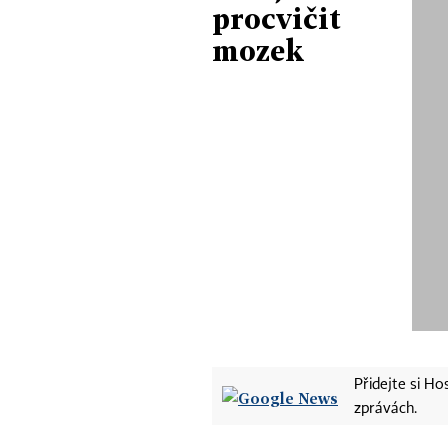
procvičit
mozek
Přidejte si H
zprávách.