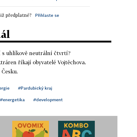
iž předplatné?
Přihlaste se
dál
 s uhlíkově neutrální čtvrtí?
tráren říkají obyvatelé Vojtěchova.
v Česku.
ergie
#Pardubický kraj
#energetika
#development