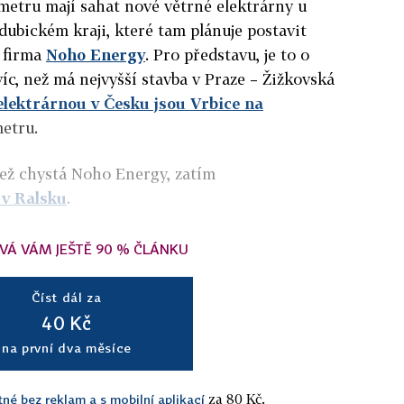
 metru mají sahat nové větrné elektrárny u
dubickém kraji, které tam plánuje postavit
 firma
Noho Energy
. Pro představu, je to o
íc, než má nejvyšší stavba v Praze – Žižkovská
elektrárnou v Česku jsou Vrbice na
metru.
než chystá Noho Energy, zatím
 v Ralsku
.
VÁ VÁM JEŠTĚ 90 % ČLÁNKU
Číst dál za
40 Kč
na první dva měsíce
za 80 Kč.
tné bez reklam a s mobilní aplikací