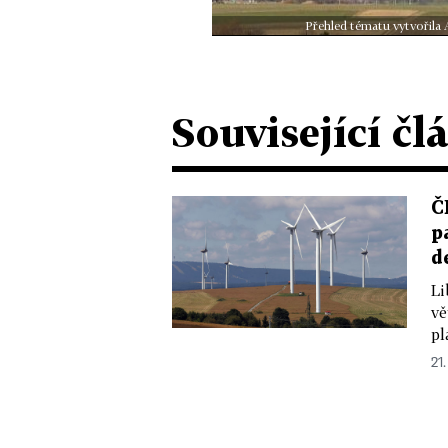
Přehled tématu vytvořila
Související čl
Č
p
d
Li
vě
pl
21.