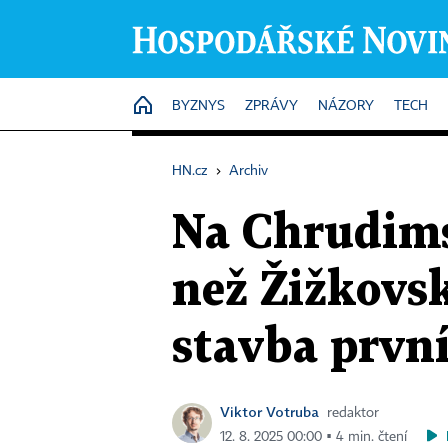
HOME
BYZNYS
ZPRÁVY
NÁZORY
TECH
HN.cz
›
Archiv
Na Chrudims
než Žižkovsk
stavba první
Viktor Votruba
redaktor
12. 8. 2025 00:00 ▪ 4 min. čtení