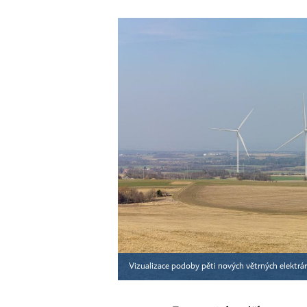
Vizualizace podoby pěti nových větrných elektrá