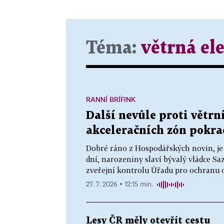
Téma:
větrná el
RANNÍ BRÍFINK
Další nevůle proti větr
akceleračních zón pokrač
Dobré ráno z Hospodářských novin, je 
dní, narozeniny slaví bývalý vládce Sa
zveřejní kontrolu Úřadu pro ochranu o
27. 7. 2026 ▪ 12:15 min.
Lesy ČR měly otevřít cestu