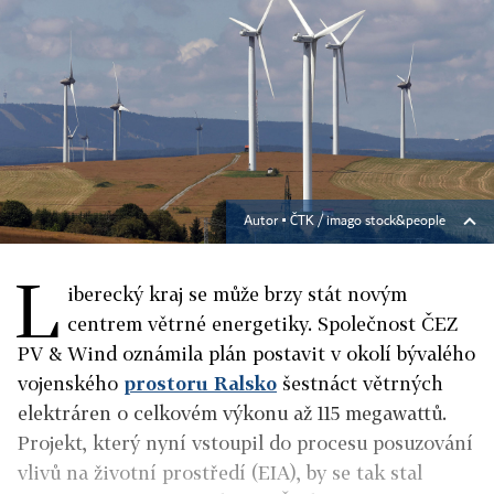
Autor ▪
ČTK / imago stock&people
L
iberecký kraj se může brzy stát novým
centrem větrné energetiky. Společnost ČEZ
PV & Wind oznámila plán postavit v okolí bývalého
vojenského
prostoru Ralsko
šestnáct větrných
elektráren o celkovém výkonu až 115 megawattů.
Projekt, který nyní vstoupil do procesu posuzování
vlivů na životní prostředí (EIA), by se tak stal