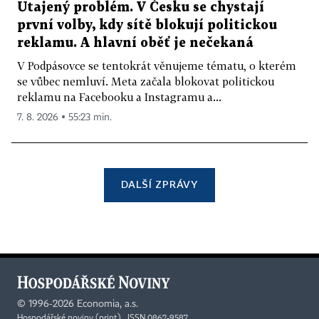
Utajený problém. V Česku se chystají
první volby, kdy sítě blokují politickou
reklamu. A hlavní oběť je nečekaná
V Podpásovce se tentokrát věnujeme tématu, o kterém
se vůbec nemluví. Meta začala blokovat politickou
reklamu na Facebooku a Instagramu a...
7. 8. 2026 ▪ 55:23 min.
DALŠÍ ZPRÁVY
©
1996-2026
Economia, a.s.
Hospodářské noviny (print) ISSN 0862-9587