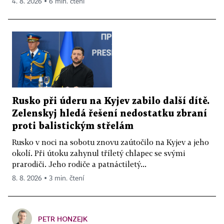
4. 8. 2026 ▪ 6 min. čtení
Rusko při úderu na Kyjev zabilo další dítě.
Zelenskyj hledá řešení nedostatku zbraní
proti balistickým střelám
Rusko v noci na sobotu znovu zaútočilo na Kyjev a jeho
okolí. Při útoku zahynul tříletý chlapec se svými
prarodiči. Jeho rodiče a patnáctiletý...
8. 8. 2026 ▪ 3 min. čtení
PETR HONZEJK