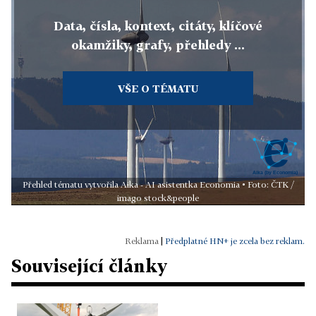
Data, čísla, kontext, citáty, klíčové
okamžiky, grafy, přehledy ...
VŠE O TÉMATU
Přehled tématu vytvořila Aika - AI asistentka Economia • Foto: ČTK /
imago stock&people
|
Předplatné HN+ je zcela bez reklam.
Související články