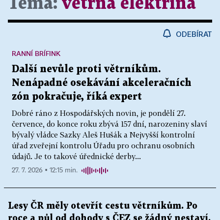
Téma:
větrná elektřina
ODEBÍRAT
RANNÍ BRÍFINK
Další nevůle proti větrníkům.
Nenápadné osekávání akceleračních
zón pokračuje, říká expert
Dobré ráno z Hospodářských novin, je pondělí 27.
července, do konce roku zbývá 157 dní, narozeniny slaví
bývalý vládce Sazky Aleš Hušák a Nejvyšší kontrolní
úřad zveřejní kontrolu Úřadu pro ochranu osobních
údajů. Je to takové úřednické derby...
27. 7. 2026 ▪ 12:15 min.
Lesy ČR měly otevřít cestu větrníkům. Po
roce a půl od dohody s ČEZ se žádný nestaví.