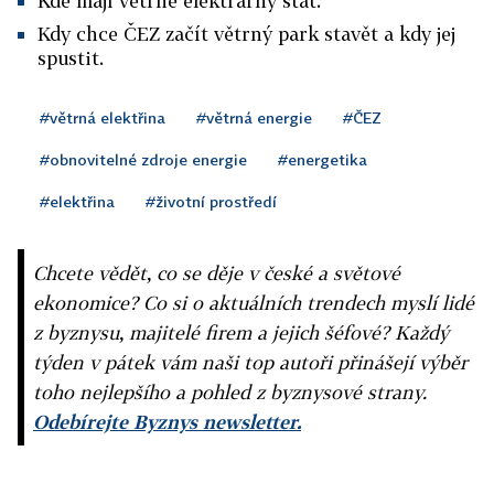
Kde mají větrné elektrárny stát.
Kdy chce ČEZ začít větrný park stavět a kdy jej
spustit.
#větrná elektřina
#větrná energie
#ČEZ
#obnovitelné zdroje energie
#energetika
#elektřina
#životní prostředí
Chcete vědět, co se děje v české a světové
ekonomice? Co si o aktuálních trendech myslí lidé
z byznysu, majitelé firem a jejich šéfové? Každý
týden v pátek vám naši top autoři přinášejí výběr
toho nejlepšího a pohled z byznysové strany.
Odebírejte Byznys newsletter.