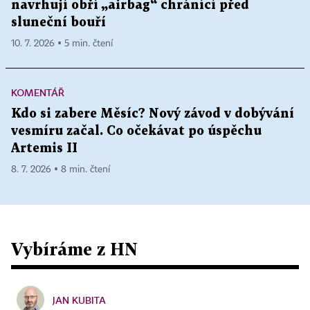
navrhují obří „airbag“ chránící před
sluneční bouří
10. 7. 2026 ▪ 5 min. čtení
KOMENTÁŘ
Kdo si zabere Měsíc? Nový závod v dobývání
vesmíru začal. Co očekávat po úspěchu
Artemis II
8. 7. 2026 ▪ 8 min. čtení
Vybíráme z HN
JAN KUBITA