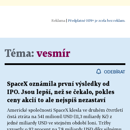
|
Předplatné HN+ je zcela bez reklam.
Téma:
vesmír
ODEBÍRAT
SpaceX oznámila první výsledky od
IPO. Jsou lepší, než se čekalo, pokles
ceny akcií to ale nejspíš nezastaví
Americké společnosti SpaceX klesla ve druhém čtvrtletí
čistá ztráta na 541 milionů USD (11,3 miliardy Kč) z
jedné miliardy USD ve stejném období loni. Tržby
vzrostly o 92 procent na 7,8 miliardy USD díky silnému