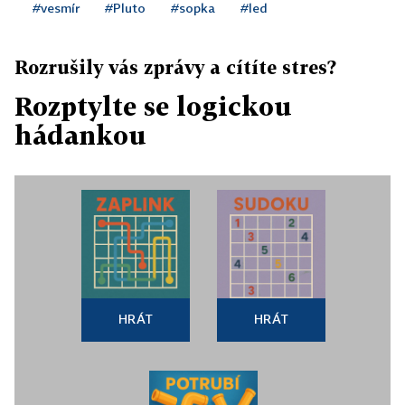
#vesmír
#Pluto
#sopka
#led
Rozrušily vás zprávy a cítíte stres?
Rozptylte se logickou
hádankou
HRÁT
HRÁT