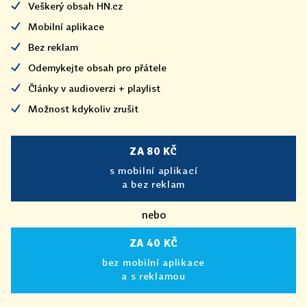
Veškerý obsah HN.cz
Mobilní aplikace
Bez reklam
Odemykejte obsah pro přátele
Články v audioverzi + playlist
Možnost kdykoliv zrušit
ZA 80 KČ
s mobilní aplikací
a bez reklam
nebo
ZA 40 KČ
bez mobilní aplikace
a s reklamou