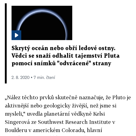
Skrytý oceán nebo obří ledové ostny.
Vědci se snaží odhalit tajemství Pluta
pomocí snímků "odvrácené" strany
2. 8. 2020 ▪ 7 min. čtení
„Nález těchto prvků skutečně naznačuje, že Pluto je
aktivnější nebo geologicky živější, než jsme si
mysleli,“ uvedla planetární vědkyně Kelsi
Singerová ze Southwest Research Institute v
Boulderu v americkém Coloradu, hlavní