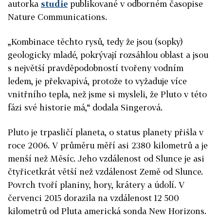
autorka
studie
publikované v odborném časopise
Nature Communications.
„Kombinace těchto rysů, tedy že jsou (sopky)
geologicky mladé, pokrývají rozsáhlou oblast a jsou
s největší pravděpodobností tvořeny vodním
ledem, je překvapivá, protože to vyžaduje více
vnitřního tepla, než jsme si mysleli, že Pluto v této
fázi své historie má,“ dodala Singerová.
Pluto je trpasličí planeta, o status planety přišla v
roce 2006. V průměru měří asi 2380 kilometrů a je
menší než Měsíc. Jeho vzdálenost od Slunce je asi
čtyřicetkrát větší než vzdálenost Země od Slunce.
Povrch tvoří planiny, hory, krátery a údolí. V
červenci 2015 dorazila na vzdálenost 12 500
kilometrů od Pluta americká sonda New Horizons.