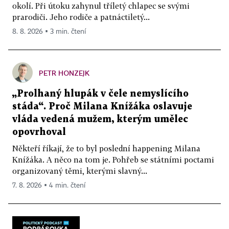
okolí. Při útoku zahynul tříletý chlapec se svými
prarodiči. Jeho rodiče a patnáctiletý...
8. 8. 2026 ▪ 3 min. čtení
PETR HONZEJK
„Prolhaný hlupák v čele nemyslícího
stáda“. Proč Milana Knížáka oslavuje
vláda vedená mužem, kterým umělec
opovrhoval
Někteří říkají, že to byl poslední happening Milana
Knížáka. A něco na tom je. Pohřeb se státními poctami
organizovaný těmi, kterými slavný...
7. 8. 2026 ▪ 4 min. čtení