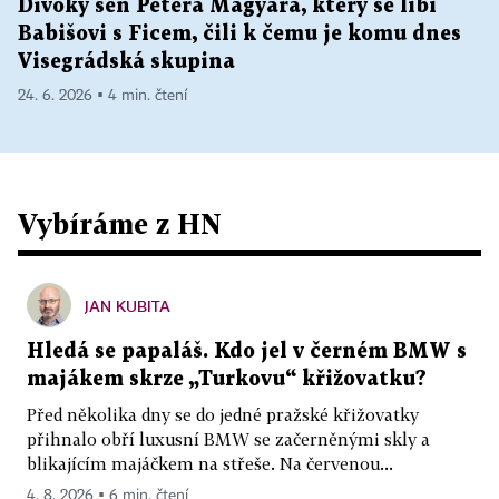
Divoký sen Pétera Magyara, který se líbí
Babišovi s Ficem, čili k čemu je komu dnes
Visegrádská skupina
24. 6. 2026 ▪ 4 min. čtení
Vybíráme z HN
JAN KUBITA
Hledá se papaláš. Kdo jel v černém BMW s
majákem skrze „Turkovu“ křižovatku?
Před několika dny se do jedné pražské křižovatky
přihnalo obří luxusní BMW se začerněnými skly a
blikajícím majáčkem na střeše. Na červenou...
4. 8. 2026 ▪ 6 min. čtení