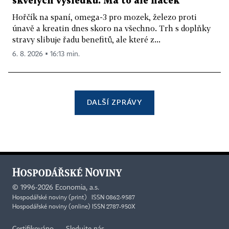
skvělých výsledků. Má to ale háček
Hořčík na spaní, omega-3 pro mozek, železo proti
únavě a kreatin dnes skoro na všechno. Trh s doplňky
stravy slibuje řadu benefitů, ale které z...
6. 8. 2026 ▪ 16:13 min.
DALŠÍ ZPRÁVY
©
1996-2026
Economia, a.s.
Hospodářské noviny (print) ISSN 0862-9587
Hospodářské noviny (online) ISSN 2787-950X