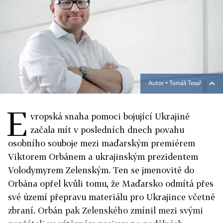
Autor ▪
Tomáš Tesař
E
vropská snaha pomoci bojující Ukrajině
začala mít v posledních dnech povahu
osobního souboje mezi maďarským premiérem
Viktorem Orbánem a ukrajinským prezidentem
Volodymyrem Zelenským. Ten se jmenovitě do
Orbána opřel kvůli tomu, že Maďarsko odmítá přes
své území přepravu materiálu pro Ukrajince včetně
zbraní. Orbán pak Zelenského zmínil mezi svými