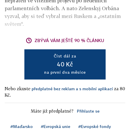
nepřáteli ve vítězném projevu po nedělních
parlamentních volbách. A nato Zelenskyj Orbána
vyzval, aby si teď vybral mezi Ruskem a „ostatním
světem“.
ZBÝVÁ VÁM JEŠTĚ 90 % ČLÁNKU
Číst dál za
40 Kč
na první dva měsíce
Nebo zkuste
za 80
předplatné bez reklam a s mobilní aplikací
Kč.
Máte již předplatné?
Přihlaste se
#Maďarsko
#Evropská unie
#Evropské fondy