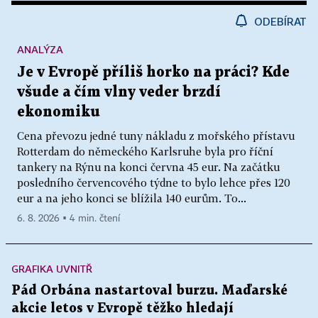
ODEBÍRAT
ANALÝZA
Je v Evropě příliš horko na práci? Kde
všude a čím vlny veder brzdí
ekonomiku
Cena převozu jedné tuny nákladu z mořského přístavu
Rotterdam do německého Karlsruhe byla pro říční
tankery na Rýnu na konci června 45 eur. Na začátku
posledního červencového týdne to bylo lehce přes 120
eur a na jeho konci se blížila 140 eurům. To...
6. 8. 2026 ▪ 4 min. čtení
GRAFIKA UVNITŘ
Pád Orbána nastartoval burzu. Maďarské
akcie letos v Evropě těžko hledají