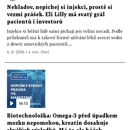
Nehladov, nepíchej si injekci, prostě si
vezmi prášek. Eli Lilly má svatý grál
pacientů i investorů
Injekce si běžní lidé sami píchají jen velmi neradi. Podle
průzkumů má k takové formě užívání léků averzi sedm
z deseti amerických pacientů....
6. 8. 2026 ▪ 4 min. čtení
16:13
Biotechnoložka: Omega-3 před úpadkem
mozku nepomohou, kreatin dosahuje