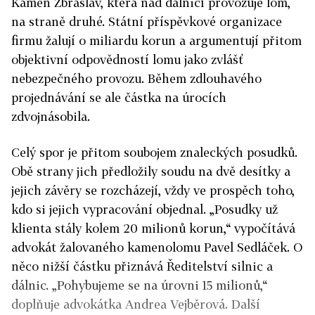
Kámen Zbraslav, která nad dálnicí provozuje lom,
na straně druhé. Státní příspěvkové organizace
firmu žalují o miliardu korun a argumentují přitom
objektivní odpovědností lomu jako zvlášť
nebezpečného provozu. Během zdlouhavého
projednávání se ale částka na úrocích
zdvojnásobila.
Celý spor je přitom soubojem znaleckých posudků.
Obě strany jich předložily soudu na dvě desítky a
jejich závěry se rozcházejí, vždy ve prospěch toho,
kdo si jejich vypracování objednal. „Posudky už
klienta stály kolem 20 milionů korun,“ vypočítává
advokát žalovaného kamenolomu Pavel Sedláček. O
něco nižší částku přiznává Ředitelství silnic a
dálnic. „Pohybujeme se na úrovni 15 milionů,“
doplňuje advokátka Andrea Vejběrová. Další