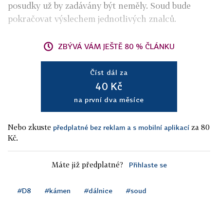
posudky už by zadávány být neměly. Soud bude
pokračovat výslechem jednotlivých znalců.
ZBÝVÁ VÁM JEŠTĚ 80 % ČLÁNKU
Číst dál za
40 Kč
na první dva měsíce
Nebo zkuste
za 80
předplatné bez reklam a s mobilní aplikací
Kč.
Máte již předplatné?
Přihlaste se
#D8
#kámen
#dálnice
#soud