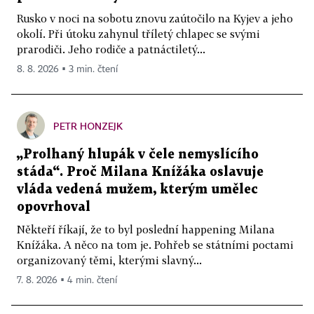
Rusko v noci na sobotu znovu zaútočilo na Kyjev a jeho
okolí. Při útoku zahynul tříletý chlapec se svými
prarodiči. Jeho rodiče a patnáctiletý...
8. 8. 2026 ▪ 3 min. čtení
PETR HONZEJK
„Prolhaný hlupák v čele nemyslícího
stáda“. Proč Milana Knížáka oslavuje
vláda vedená mužem, kterým umělec
opovrhoval
Někteří říkají, že to byl poslední happening Milana
Knížáka. A něco na tom je. Pohřeb se státními poctami
organizovaný těmi, kterými slavný...
7. 8. 2026 ▪ 4 min. čtení