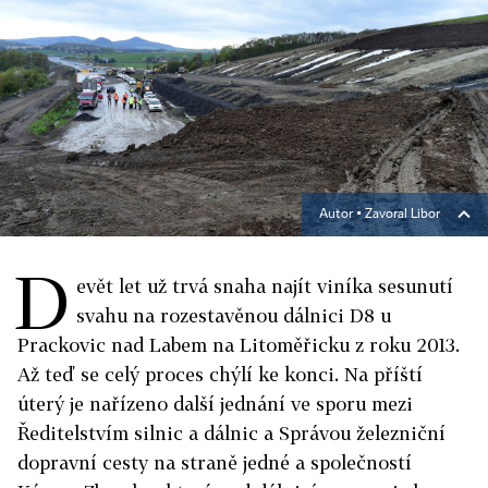
Autor ▪
Zavoral Libor
D
evět let už trvá snaha najít viníka sesunutí
svahu na rozestavěnou dálnici D8 u
Prackovic nad Labem na Litoměřicku z roku 2013.
Až teď se celý proces chýlí ke konci. Na příští
úterý je nařízeno další jednání ve sporu mezi
Ředitelstvím silnic a dálnic a Správou železniční
dopravní cesty na straně jedné a společností