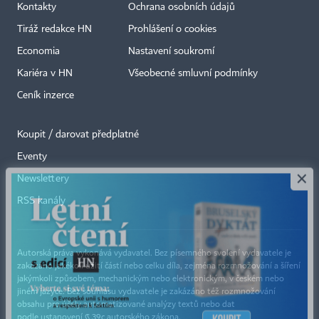
Kontakty
Ochrana osobních údajů
Tiráž redakce HN
Prohlášení o cookies
Economia
Nastavení soukromí
Kariéra v HN
Všeobecné smluvní podmínky
Ceník inzerce
Koupit / darovat předplatné
Eventy
×
Newslettery
RSS kanály
Autorská práva vykonává vydavatel. Bez písemného svolení vydavatele je
zakázáno jakékoli užití částí nebo celku díla, zejména rozmnožování a šíření
jakýmkoli způsobem, mechanickým nebo elektronickým, v českém nebo
jiném jazyce. Bez souhlasu vydavatele je zakázáno též rozmnožování
obsahu pro účely automatizované analýzy textů nebo dat
podle ustanovení § 39c autorského zákona.