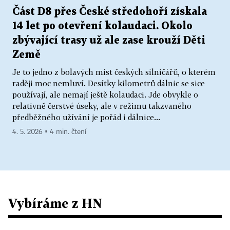
Část D8 přes České středohoří získala
14 let po otevření kolaudaci. Okolo
zbývající trasy už ale zase krouží Děti
Země
Je to jedno z bolavých míst českých silničářů, o kterém
raději moc nemluví. Desítky kilometrů dálnic se sice
používají, ale nemají ještě kolaudaci. Jde obvykle o
relativně čerstvé úseky, ale v režimu takzvaného
předběžného užívání je pořád i dálnice...
4. 5. 2026 ▪ 4 min. čtení
Vybíráme z HN