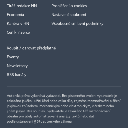
Tiráž redakce HN
Prohlášení o cookies
Economia
Nastavení soukromí
Kariéra v HN
Všeobecné smluvní podmínky
Ceník inzerce
Koupit / darovat předplatné
Eventy
Newslettery
RSS kanály
Autorská práva vykonává vydavatel. Bez písemného svolení vydavatele je
zakázáno jakékoli užití částí nebo celku díla, zejména rozmnožování a šíření
jakýmkoli způsobem, mechanickým nebo elektronickým, v českém nebo
jiném jazyce. Bez souhlasu vydavatele je zakázáno též rozmnožování
obsahu pro účely automatizované analýzy textů nebo dat
podle ustanovení § 39c autorského zákona.