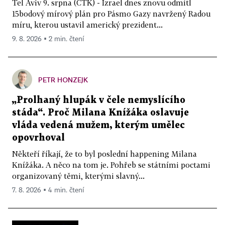
Tel Aviv 9. srpna (ČTK) - Izrael dnes znovu odmítl
15bodový mírový plán pro Pásmo Gazy navržený Radou
míru, kterou ustavil americký prezident...
9. 8. 2026 ▪ 2 min. čtení
PETR HONZEJK
„Prolhaný hlupák v čele nemyslícího
stáda“. Proč Milana Knížáka oslavuje
vláda vedená mužem, kterým umělec
opovrhoval
Někteří říkají, že to byl poslední happening Milana
Knížáka. A něco na tom je. Pohřeb se státními poctami
organizovaný těmi, kterými slavný...
7. 8. 2026 ▪ 4 min. čtení