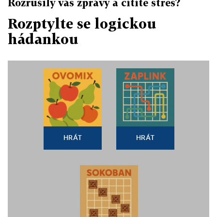
Rozrušily vás zprávy a cítíte stres?
Rozptylte se logickou
hádankou
HRÁT
HRÁT