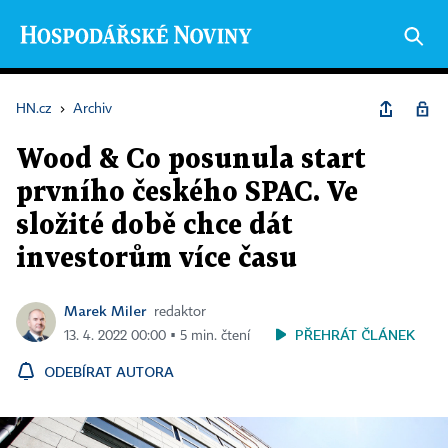
HN.cz
›
Archiv
Wood & Co posunula start
prvního českého SPAC. Ve
složité době chce dát
investorům více času
Marek Miler
redaktor
PŘEHRÁT ČLÁNEK
13. 4. 2022 00:00 ▪ 5 min. čtení
ODEBÍRAT AUTORA