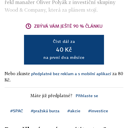
řekl manažer Oliver Polyák z investiční skupiny
Wood & Company, která za plánem stojí.
ZBÝVÁ VÁM JEŠTĚ 90 % ČLÁNKU
Číst dál za
40 Kč
na první dva měsíce
Nebo zkuste
za 80
předplatné bez reklam a s mobilní aplikací
Kč.
Máte již předplatné?
Přihlaste se
#SPAC
#pražská burza
#akcie
#investice