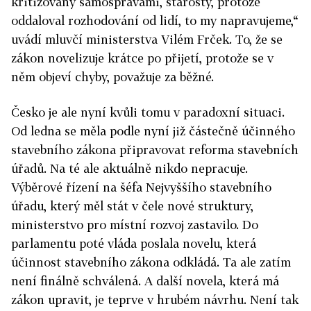
kritizovaný samosprávami, starosty, protože
oddaloval rozhodování od lidí, to my napravujeme,“
uvádí mluvčí ministerstva Vilém Frček. To, že se
zákon novelizuje krátce po přijetí, protože se v
něm objeví chyby, považuje za běžné.
Česko je ale nyní kvůli tomu v paradoxní situaci.
Od ledna se měla podle nyní již částečně účinného
stavebního zákona připravovat reforma stavebních
úřadů. Na té ale aktuálně nikdo nepracuje.
Výběrové řízení na šéfa Nejvyššího stavebního
úřadu, který měl stát v čele nové struktury,
ministerstvo pro místní rozvoj zastavilo. Do
parlamentu poté vláda poslala novelu, která
účinnost stavebního zákona odkládá. Ta ale zatím
není finálně schválená. A další novela, která má
zákon upravit, je teprve v hrubém návrhu. Není tak