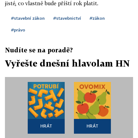
jisté, co vlastně bude příští rok platit.
#stavební zákon
#stavebnictví
#zákon
#právo
Nudíte se na poradě?
Vyřešte dnešní hlavolam HN
HRÁT
HRÁT