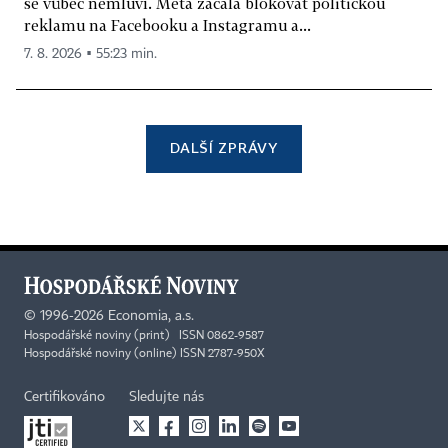
se vůbec nemluví. Meta začala blokovat politickou
reklamu na Facebooku a Instagramu a...
7. 8. 2026 ▪ 55:23 min.
DALŠÍ ZPRÁVY
©
1996-2026
Economia, a.s.
Hospodářské noviny (print) ISSN 0862-9587
Hospodářské noviny (online) ISSN 2787-950X
Certifikováno
Sledujte nás