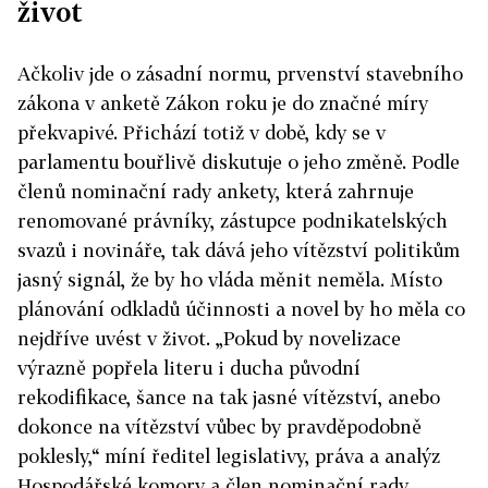
život
Ačkoliv jde o zásadní normu, prvenství stavebního
zákona v anketě Zákon roku je do značné míry
překvapivé. Přichází totiž v době, kdy se v
parlamentu bouřlivě diskutuje o jeho změně. Podle
členů nominační rady ankety, která zahrnuje
renomované právníky, zástupce podnikatelských
svazů i novináře, tak dává jeho vítězství politikům
jasný signál, že by ho vláda měnit neměla. Místo
plánování odkladů účinnosti a novel by ho měla co
nejdříve uvést v život. „Pokud by novelizace
výrazně popřela literu i ducha původní
rekodifikace, šance na tak jasné vítězství, anebo
dokonce na vítězství vůbec by pravděpodobně
poklesly,“ míní ředitel legislativy, práva a analýz
Hospodářské komory a člen nominační rady