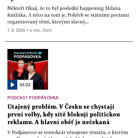
Někteří říkají, že to byl poslední happening Milana
Knížáka. A něco na tom je. Pohřeb se státními poctami
organizovaný těmi, kterými slavný...
7. 8. 2026 ▪ 4 min. čtení
55:23
PODCAST PODPÁSOVKA
Utajený problém. V Česku se chystají
první volby, kdy sítě blokují politickou
reklamu. A hlavní oběť je nečekaná
V Podpásovce se tentokrát věnujeme tématu, o kterém