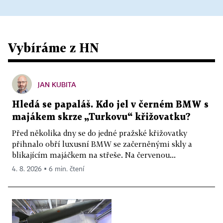
Vybíráme z HN
JAN KUBITA
Hledá se papaláš. Kdo jel v černém BMW s
majákem skrze „Turkovu“ křižovatku?
Před několika dny se do jedné pražské křižovatky
přihnalo obří luxusní BMW se začerněnými skly a
blikajícím majáčkem na střeše. Na červenou...
4. 8. 2026 ▪ 6 min. čtení