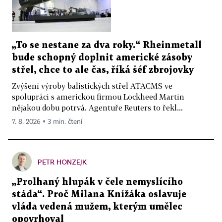
„To se nestane za dva roky.“ Rheinmetall
bude schopný doplnit americké zásoby
střel, chce to ale čas, říká šéf zbrojovky
Zvýšení výroby balistických střel ATACMS ve
spolupráci s americkou firmou Lockheed Martin
nějakou dobu potrvá. Agentuře Reuters to řekl...
7. 8. 2026 ▪ 3 min. čtení
PETR HONZEJK
„Prolhaný hlupák v čele nemyslícího
stáda“. Proč Milana Knížáka oslavuje
vláda vedená mužem, kterým umělec
opovrhoval