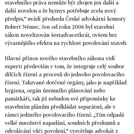
stavebního práva nemůže být zhojen jen další a
další novelou a že byznys potřebuje zcela nový
předpis,“ uvádí předseda České advokátní komory
Robert Němec. Jen od roku 2006 byl stavební
zákon novelizován šestadvacetkrát, ovšem bez
výraznějšího efektu na rychlost povolování staveb.
Hlavní přínos nového stavebního zákona vidí
experti především v tom, že integruje celý soubor
dílčích řízení a procesů do jednoho povolovacího
řízení. Takzvané dotčené orgány, jako je například
hygiena, orgán územního plánování nebo
památkáři, tak již nebudou své připomínky ke
stavebním plánům předkládat separátně, ale v
rámci jediného povolovacího řízení. „Tím odpadá
velké množství napadání, soudních přezkumů a
odvolávání vůči povolení,“ vysvětluje advokát z