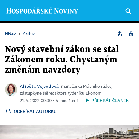
HN.cz
›
Archiv
Nový stavební zákon se stal
Zákonem roku. Chystaným
změnám navzdory
Alžběta Vejvodová
manažerka Právního rádce,
zástupkyně šéfredaktora týdeníku Ekonom
PŘEHRÁT ČLÁNEK
21. 4. 2022 00:00 ▪ 5 min. čtení
ODEBÍRAT AUTORKU