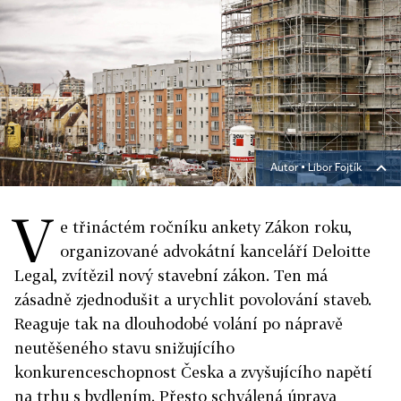
Autor ▪
Libor Fojtík
V
e třináctém ročníku ankety Zákon roku,
organizované advokátní kanceláří Deloitte
Legal, zvítězil nový stavební zákon. Ten má
zásadně zjednodušit a urychlit povolování staveb.
Reaguje tak na dlouhodobé volání po nápravě
neutěšeného stavu snižujícího
konkurenceschopnost Česka a zvyšujícího napětí
na trhu s bydlením. Přesto schválená úprava