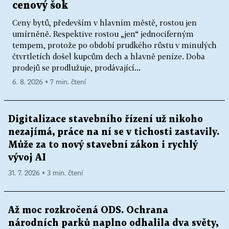
cenový šok
Ceny bytů, především v hlavním městě, rostou jen
umírněně. Respektive rostou „jen“ jednociferným
tempem, protože po období prudkého růstu v minulých
čtvrtletích došel kupcům dech a hlavně peníze. Doba
prodejů se prodlužuje, prodávající...
6. 8. 2026 ▪ 7 min. čtení
Digitalizace stavebního řízení už nikoho
nezajímá, práce na ní se v tichosti zastavily.
Může za to nový stavební zákon i rychlý
vývoj AI
31. 7. 2026 ▪ 3 min. čtení
Až moc rozkročená ODS. Ochrana
národních parků naplno odhalila dva světy,