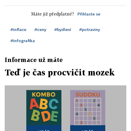
Máte již předplatné?
Přihlaste se
#inflace
#ceny
#bydlení
#potraviny
#infografika
Informace už máte
Teď je čas procvičit mozek