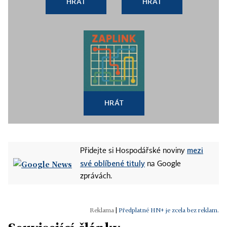
HRÁT
HRÁT
HRÁT
mezi
Přidejte si Hospodářské noviny
své oblíbené tituly
na Google
zprávách.
|
Předplatné HN+ je zcela bez reklam.