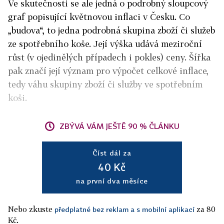
Ve skutečnosti se ale jedná o podrobný sloupcový
graf popisující květnovou inflaci v Česku. Co
„budova“, to jedna podrobná skupina zboží či služeb
ze spotřebního koše. Její výška udává meziroční
růst (v ojedinělých případech i pokles) ceny. Šířka
pak značí její význam pro výpočet celkové inflace,
tedy váhu skupiny zboží či služby ve spotřebním
koši.
ZBÝVÁ VÁM JEŠTĚ 90 % ČLÁNKU
Číst dál za
40 Kč
na první dva měsíce
Nebo zkuste
za 80
předplatné bez reklam a s mobilní aplikací
Kč.