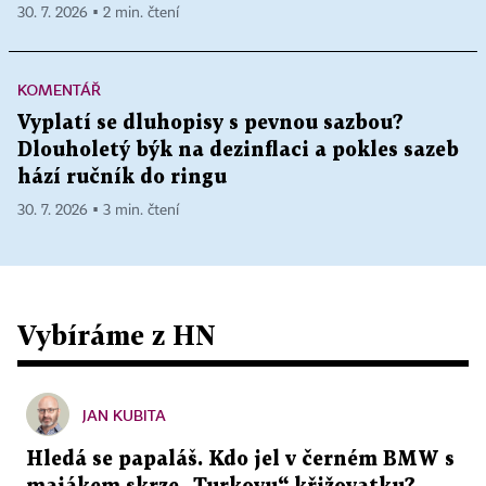
30. 7. 2026 ▪ 2 min. čtení
KOMENTÁŘ
Vyplatí se dluhopisy s pevnou sazbou?
Dlouholetý býk na dezinflaci a pokles sazeb
hází ručník do ringu
30. 7. 2026 ▪ 3 min. čtení
Vybíráme z HN
JAN KUBITA
Hledá se papaláš. Kdo jel v černém BMW s