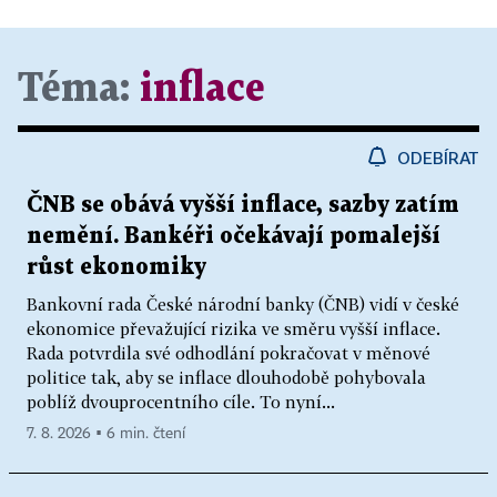
Téma:
inflace
ODEBÍRAT
ČNB se obává vyšší inflace, sazby zatím
nemění. Bankéři očekávají pomalejší
růst ekonomiky
Bankovní rada České národní banky (ČNB) vidí v české
ekonomice převažující rizika ve směru vyšší inflace.
Rada potvrdila své odhodlání pokračovat v měnové
politice tak, aby se inflace dlouhodobě pohybovala
poblíž dvouprocentního cíle. To nyní...
7. 8. 2026 ▪ 6 min. čtení