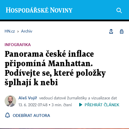
HN.cz
›
Archiv
INFOGRAFIKA
Panorama české inflace
připomíná Manhattan.
Podívejte se, které položky
šplhají k nebi
Aleš Vojíř
vedoucí datové žurnalistiky a vizualizace dat
PŘEHRÁT ČLÁNEK
13. 6. 2022 07:48 ▪ 3 min. čtení
ODEBÍRAT AUTORA