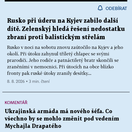
ODEBÍRAT
Rusko při úderu na Kyjev zabilo další
dítě. Zelenskyj hledá řešení nedostatku
zbraní proti balistickým střelám
Rusko v noci na sobotu znovu zaútočilo na Kyjev a jeho
okolí. Při útoku zahynul tříletý chlapec se svými
prarodiči. Jeho rodiče a patnáctiletý bratr skončili se
zraněními v nemocnici. Při útocích na obce blízko
fronty pak ruské útoky zranily desítky...
8. 8. 2026 ▪ 3 min. čtení
KOMENTÁŘ
Ukrajinská armáda má nového šéfa. Co
všechno by se mohlo změnit pod vedením
Mychajla Drapatého