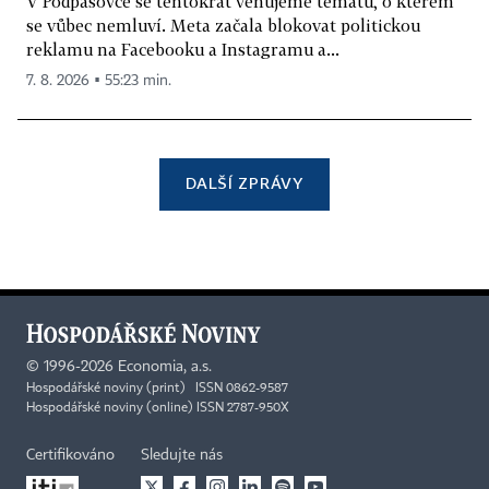
V Podpásovce se tentokrát věnujeme tématu, o kterém
se vůbec nemluví. Meta začala blokovat politickou
reklamu na Facebooku a Instagramu a...
7. 8. 2026 ▪ 55:23 min.
DALŠÍ ZPRÁVY
©
1996-2026
Economia, a.s.
Hospodářské noviny (print) ISSN 0862-9587
Hospodářské noviny (online) ISSN 2787-950X
Certifikováno
Sledujte nás