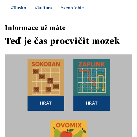
#Rusko
#kultura
#xenofobie
Informace už máte
Teď je čas procvičit mozek
HRÁT
HRÁT