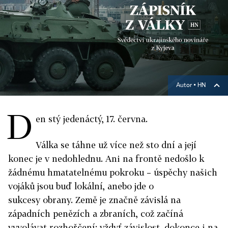
Autor ▪
HN
D
en stý jedenáctý, 17. června.
Válka se táhne už více než sto dní a její
konec je v nedohlednu. Ani na frontě nedošlo k
žádnému hmatatelnému pokroku – úspěchy našich
vojáků jsou buď lokální, anebo jde o
sukcesy obrany. Země je značně závislá na
západních penězích a zbraních, což začíná
vyvolávat rozhořčení: vždyť závislost, dokonce i na