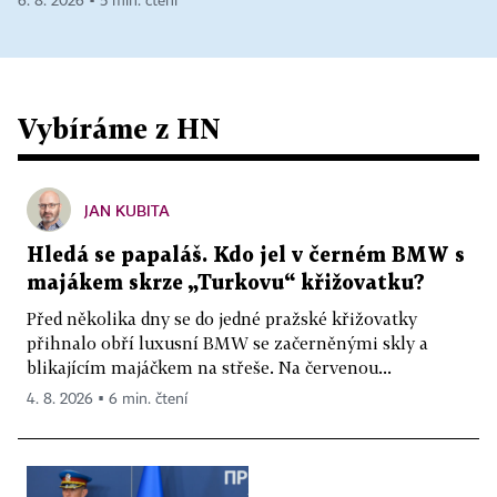
6. 8. 2026 ▪ 5 min. čtení
Vybíráme z HN
JAN KUBITA
Hledá se papaláš. Kdo jel v černém BMW s
majákem skrze „Turkovu“ křižovatku?
Před několika dny se do jedné pražské křižovatky
přihnalo obří luxusní BMW se začerněnými skly a
blikajícím majáčkem na střeše. Na červenou...
4. 8. 2026 ▪ 6 min. čtení