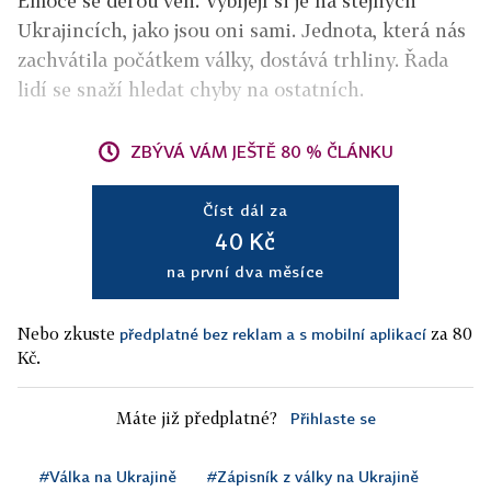
Emoce se derou ven. Vybíjejí si je na stejných
Ukrajincích, jako jsou oni sami. Jednota, která nás
zachvátila počátkem války, dostává trhliny. Řada
lidí se snaží hledat chyby na ostatních.
ZBÝVÁ VÁM JEŠTĚ 80 % ČLÁNKU
Číst dál za
40 Kč
na první dva měsíce
Nebo zkuste
za 80
předplatné bez reklam a s mobilní aplikací
Kč.
Máte již předplatné?
Přihlaste se
#Válka na Ukrajině
#Zápisník z války na Ukrajině