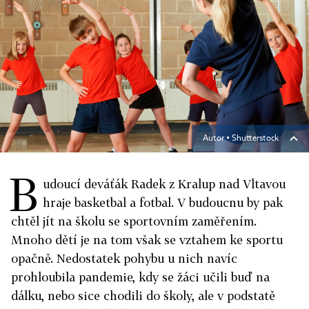
Autor ▪
Shutterstock
B
udoucí deváťák Radek z Kralup nad Vltavou
hraje basketbal a fotbal. V budoucnu by pak
chtěl jít na školu se sportovním zaměřením.
Mnoho dětí je na tom však se vztahem ke sportu
opačně. Nedostatek pohybu u nich navíc
prohloubila pandemie, kdy se žáci učili buď na
dálku, nebo sice chodili do školy, ale v podstatě