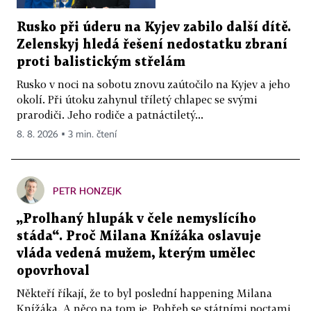
Rusko při úderu na Kyjev zabilo další dítě.
Zelenskyj hledá řešení nedostatku zbraní
proti balistickým střelám
Rusko v noci na sobotu znovu zaútočilo na Kyjev a jeho
okolí. Při útoku zahynul tříletý chlapec se svými
prarodiči. Jeho rodiče a patnáctiletý...
8. 8. 2026 ▪ 3 min. čtení
PETR HONZEJK
„Prolhaný hlupák v čele nemyslícího
stáda“. Proč Milana Knížáka oslavuje
vláda vedená mužem, kterým umělec
opovrhoval
Někteří říkají, že to byl poslední happening Milana
Knížáka. A něco na tom je. Pohřeb se státními poctami