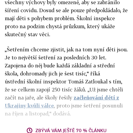
všechny výchovy byly omezené, aby se zabránilo
šíření covidu. Dosud se ale pouze předpokládalo, že
mají děti s pohybem problém. Školní inspekce
proto na podzim chystá průzkum, který ukáže
skutečný stav věci.
„Šetřením chceme zjistit, jak na tom nyní děti jsou.
Je to největší šetření za posledních 30 let.
Zapojena do něj bude každá základní a střední
škola, dohromady jich je šest tisíc,“ říká
ústřední školní inspektor Tomáš Zatloukal s tím,
že se celkem zapojí 250 tisíc žáků. „Už jsme chtěli
začít na jaře, ale školy řešily
začleňování dětí z
Ukrajiny kvůli válce
, proto jsme šetření posunuli
na říjen a listopad,“ dodává.
ZBÝVÁ VÁM JEŠTĚ 70 % ČLÁNKU