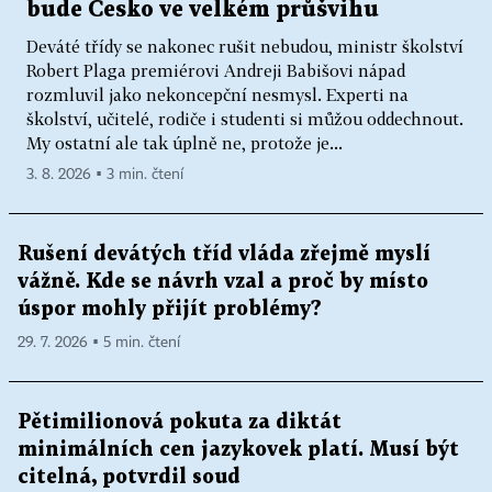
bude Česko ve velkém průšvihu
Deváté třídy se nakonec rušit nebudou, ministr školství
Robert Plaga premiérovi Andreji Babišovi nápad
rozmluvil jako nekoncepční nesmysl. Experti na
školství, učitelé, rodiče i studenti si můžou oddechnout.
My ostatní ale tak úplně ne, protože je...
3. 8. 2026 ▪ 3 min. čtení
Rušení devátých tříd vláda zřejmě myslí
vážně. Kde se návrh vzal a proč by místo
úspor mohly přijít problémy?
29. 7. 2026 ▪ 5 min. čtení
Pětimilionová pokuta za diktát
minimálních cen jazykovek platí. Musí být
citelná, potvrdil soud