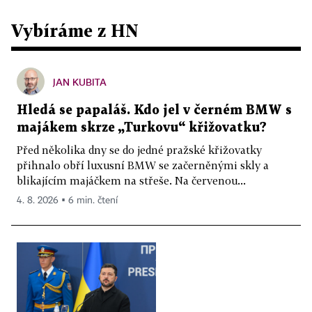
Vybíráme z HN
JAN KUBITA
Hledá se papaláš. Kdo jel v černém BMW s
majákem skrze „Turkovu“ křižovatku?
Před několika dny se do jedné pražské křižovatky
přihnalo obří luxusní BMW se začerněnými skly a
blikajícím majáčkem na střeše. Na červenou...
4. 8. 2026 ▪ 6 min. čtení