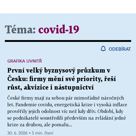
Téma:
covid-19
ODEBÍRAT
GRAFIKA UVNITŘ
První velký byznysový průzkum v
Česku: firmy mění své priority, řeší
růst, akvizice i nástupnictví
České firmy mají za sebou pár mimořádně náročných
let. Pandemie covidu, energetická krize i vysoká inflace
prověřily jejich odolnost víc než kdy dřív. Období, kdy
se podnikatelé soustředili především na zvládání jedné
krize za druhou, ale pomalu...
30. 6. 2026 ▪ 5 min. čtení