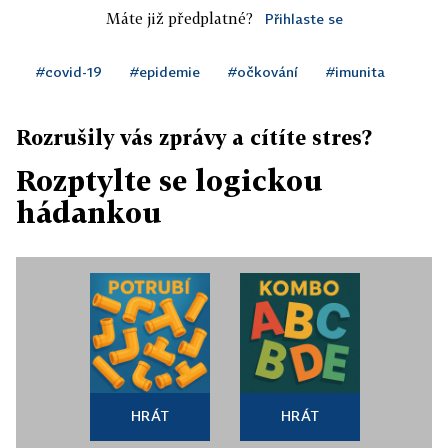
Máte již předplatné?
Přihlaste se
#covid-19
#epidemie
#očkování
#imunita
Rozrušily vás zprávy a cítíte stres?
Rozptylte se logickou
hádankou
HRÁT
HRÁT