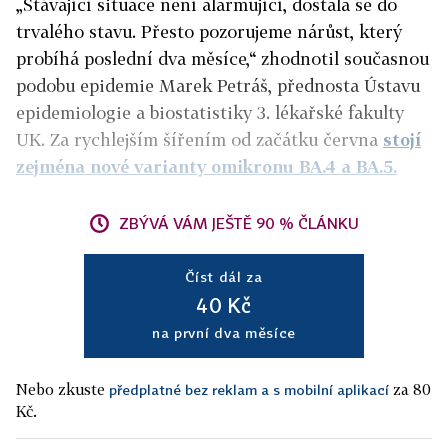
„Stávající situace není alarmující, dostala se do
trvalého stavu. Přesto pozorujeme nárůst, který
probíhá poslední dva měsíce,“ zhodnotil současnou
podobu epidemie Marek Petráš, přednosta Ústavu
epidemiologie a biostatistiky 3. lékařské fakulty
UK. Za rychlejším šířením od začátku června
stojí
zejména nové varianty omikronu BA.4 a BA.5.
ZBÝVÁ VÁM JEŠTĚ 90 % ČLÁNKU
Číst dál za
40 Kč
na první dva měsíce
Nebo zkuste
za 80
předplatné bez reklam a s mobilní aplikací
Kč.