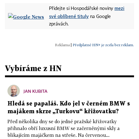
mezi
Přidejte si Hospodářské noviny
své oblíbené tituly
na Google
zprávách.
|
Předplatné HN+ je zcela bez reklam.
Vybíráme z HN
JAN KUBITA
Hledá se papaláš. Kdo jel v černém BMW s
majákem skrze „Turkovu“ křižovatku?
Před několika dny se do jedné pražské křižovatky
přihnalo obří luxusní BMW se začerněnými skly a
blikajícím majáčkem na střeše. Na červenou...