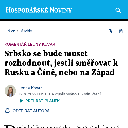
HN.cz
›
Archiv
KOMENTÁŘ LEONY KOVAR
Srbsko se bude muset
rozhodnout, jestli směřovat k
Rusku a Číně, nebo na Západ
Leona Kovar
15. 8. 2022 00:00 ▪ Aktualizováno ▪ 5 min. čtení
PŘEHRÁT ČLÁNEK
ODEBÍRAT AUTORA
oslední červencový den, těsně před tím, než