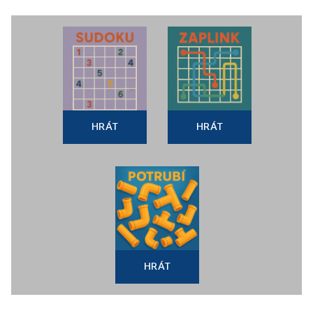
HRÁT
HRÁT
HRÁT