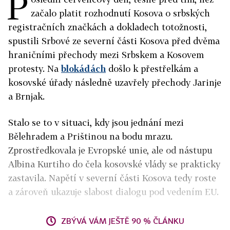
P
začalo platit rozhodnutí Kosova o srbských
registračních značkách a dokladech totožnosti,
spustili Srbové ze severní části Kosova před dvěma
hraničními přechody mezi Srbskem a Kosovem
protesty. Na
blokádách
došlo k přestřelkám a
kosovské úřady následně uzavřely přechody Jarinje
a Brnjak.
Stalo se to v situaci, kdy jsou jednání mezi
Bělehradem a Prištinou na bodu mrazu.
Zprostředkovala je Evropské unie, ale od nástupu
Albina Kurtiho do čela kosovské vlády se prakticky
zastavila. Napětí v severní části Kosova tedy roste
a zároveň ukazuje slabost dialogu pod vedením EU.
ZBÝVÁ VÁM JEŠTĚ 90 % ČLÁNKU