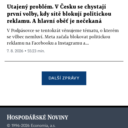
Utajený problém. V Česku se chystají
první volby, kdy sítě blokují politickou
reklamu. A hlavní oběť je nečekaná
V Podpásovce se tentokrát věnujeme tématu, o kterém
se vůbec nemluví. Meta začala blokovat politickou
reklamu na Facebooku a Instagramu a...
7. 8. 2026 ▪ 55:23 min.
DALŠÍ ZPRÁVY
©
1996-2026
Economia, a.s.