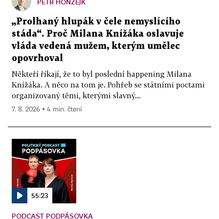
PETR HONZEJK
„Prolhaný hlupák v čele nemyslícího
stáda“. Proč Milana Knížáka oslavuje
vláda vedená mužem, kterým umělec
opovrhoval
Někteří říkají, že to byl poslední happening Milana
Knížáka. A něco na tom je. Pohřeb se státními poctami
organizovaný těmi, kterými slavný...
7. 8. 2026 ▪ 4 min. čtení
55:23
PODCAST PODPÁSOVKA