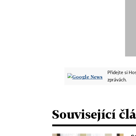
Přidejte si H
zprávách.
Související čl