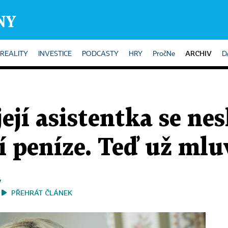
ARCHIV
REALITY
INVESTICE
PODCASTY
HRY
PročNe
D
její asistentka se ne
 peníze. Teď už mluv
ý
PŘEHRÁT ČLÁNEK