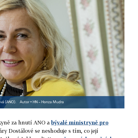
lová (ANO).
Autor ▪
HN – Honza Mudra
nkyně za hnutí ANO a
bývalé ministryně pro
ry Dostálové se neshoduje s tím, co její