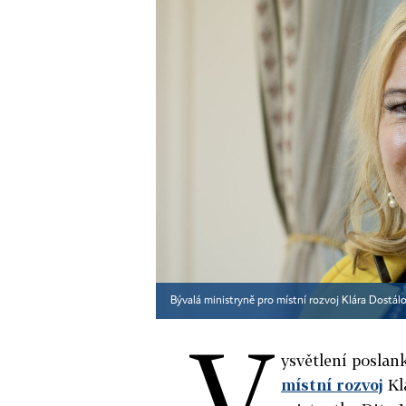
Bývalá ministryně pro místní rozvoj Klára Dostá
V
ysvětlení posla
místní rozvoj
Klá