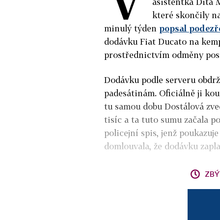
asistentka Dita 
které skončily n
minulý týden
popsal podezře
dodávku Fiat Ducato na kem
prostřednictvím odměny posí
Dodávku podle serveru obdrž
padesátinám. Oficiálně ji koup
tu samou dobu Dostálová zved
tisíc a ta tuto sumu začala p
policejní spis, jenž poukazuj
domlouvala, že dodávku zapl
ZBÝ