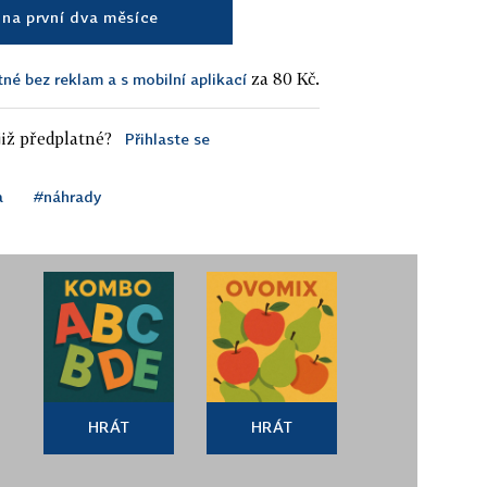
na první dva měsíce
za 80 Kč.
tné bez reklam a s mobilní aplikací
iž předplatné?
Přihlaste se
a
#náhrady
HRÁT
HRÁT