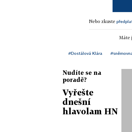
Nebo zkuste
předpla
Máte j
#Dostálová Klára
#sněmovn
Nudíte se na
poradě?
Vyřešte
dnešní
hlavolam HN