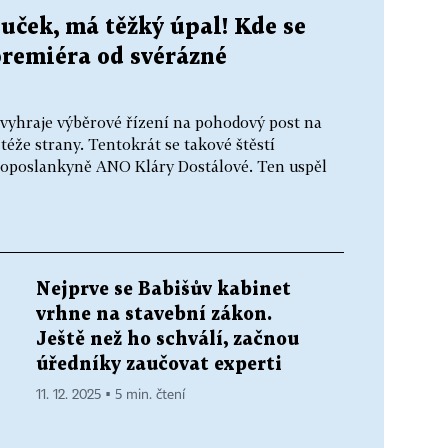
uček, má těžký úpal! Kde se
premiéra od svérázné
y vyhraje výběrové řízení na pohodový post na
 téže strany. Tentokrát se takové štěstí
uroposlankyně ANO Kláry Dostálové. Ten uspěl
Nejprve se Babišův kabinet
vrhne na stavební zákon.
Ještě než ho schválí, začnou
úředníky zaučovat experti
11. 12. 2025 ▪ 5 min. čtení