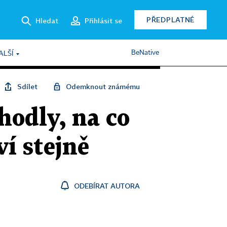
PŘEDPLATNÉ
Hledat
Přihlásit se
BeNative
ALŠÍ
Sdílet
Odemknout známému
shodly, na co
í stejně
ODEBÍRAT AUTORA