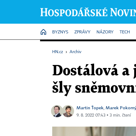
HOME
BYZNYS
ZPRÁVY
NÁZORY
TECH
HN.cz
›
Archiv
Dostálová a 
šly sněmovní
Martin Ťopek
Marek Pokorn
,
9. 8. 2022 07:43 ▪ 3 min. čtení