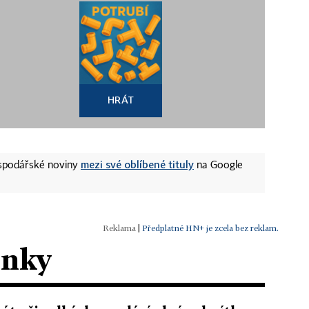
HRÁT
mezi své oblíbené tituly
ospodářské noviny
na Google
|
Předplatné HN+ je zcela bez reklam.
ánky