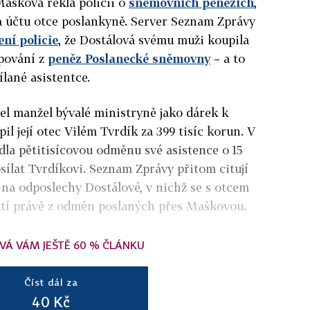
Mašková řekla policii o
sněmovních penězích
,
a účtu otce poslankyně. Server Seznam Zprávy
ní policie
, že Dostálová svému muži koupila
pování z
peněz Poslanecké sněmovny
– a to
lané asistentce.
el manžel bývalé ministryně jako dárek k
il její otec Vilém Tvrdík za 399 tisíc korun. V
la pětitisícovou odměnu své asistence o 15
osílat Tvrdíkovi. Seznam Zprávy přitom citují
e na odposlechy Dostálové, v nichž se s otcem
atí právě z odměn poslaných přes Maškovou.
VÁ VÁM JEŠTĚ 60 % ČLÁNKU
Číst dál za
40 Kč