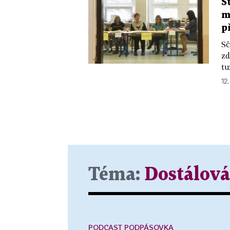
S
m
p
Sč
zd
tu
12
Téma:
Dostálová
PODCAST PODPÁSOVKA