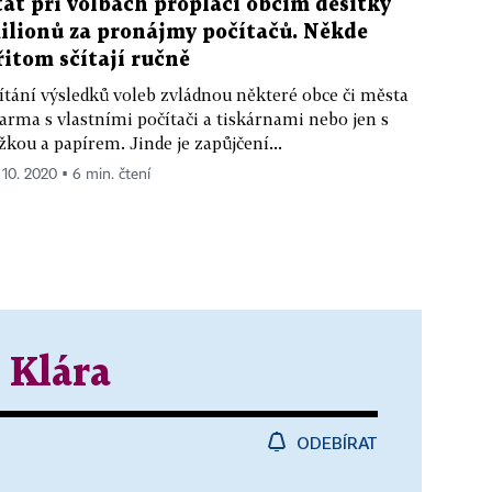
tát při volbách proplácí obcím desítky
ilionů za pronájmy počítačů. Někde
řitom sčítají ručně
ítání výsledků voleb zvládnou některé obce či města
arma s vlastními počítači a tiskárnami nebo jen s
žkou a papírem. Jinde je zapůjčení...
. 10. 2020 ▪ 6 min. čtení
 Klára
ODEBÍRAT