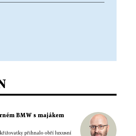
N
 černém BMW s majákem
 křižovatky přihnalo obří luxusní