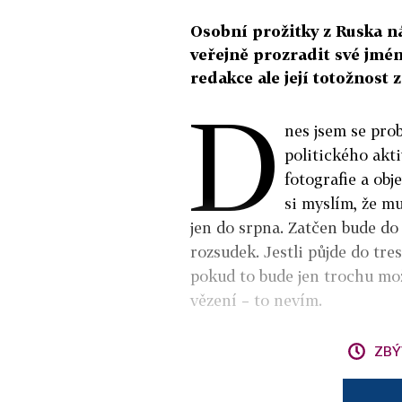
Osobní prožitky z Ruska n
veřejně prozradit své jmén
redakce ale její totožnost 
D
nes jsem se pro
politického akti
fotografie a obj
si myslím, že mu
jen do srpna. Zatčen bude d
rozsudek. Jestli půjde do tre
pokud to bude jen trochu mož
vězení – to nevím.
ZBÝ