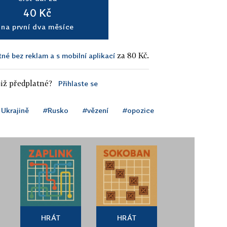
40 Kč
na první dva měsíce
za 80 Kč.
tné bez reklam a s mobilní aplikací
iž předplatné?
Přihlaste se
 Ukrajině
#Rusko
#vězení
#opozice
HRÁT
HRÁT