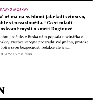
PRÁVY Z MOSKVY
Ať už má na svědomí jakékoli svinstvo,
ohle si nezasloužila.“ Co si mladí
oskvané myslí o smrti Duginové
obní prožitky z Ruska nám popsala novinářka z
skvy. Nechce veřejně prozradit své jméno, protože
 bojí o svou bezpečnost, redakce ale její...
. 8. 2022 ▪ 5 min. čtení
N