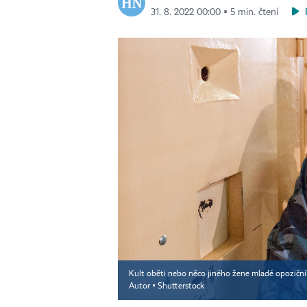
31. 8. 2022 00:00 ▪ 5 min. čtení
Kult oběti nebo něco jiného žene mladé opoziční
Autor ▪
Shutterstock