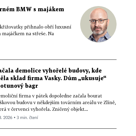
 černém BMW s majákem
 křižovatky přihnalo obří luxusní
m majáčkem na střeše. Na
ačala demolice vyhořelé budovy, kde
ěla sklad firma Vasky. Dům „ukusuje“
totunový bagr
moliční firma v pátek dopoledne začala bourat
škovou budovu v někdejším továrním areálu ve Zlíně,
erá v červenci vyhořela. Zničený objekt...
 8. 2026 ▪ 3 min. čtení