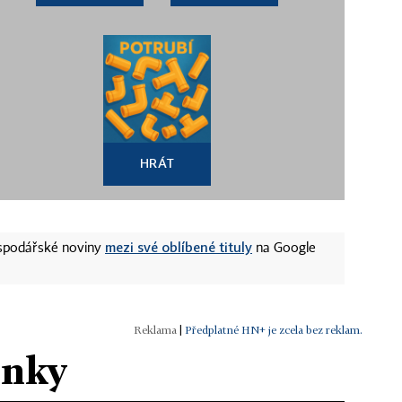
HRÁT
mezi své oblíbené tituly
ospodářské noviny
na Google
|
Předplatné HN+ je zcela bez reklam.
ánky