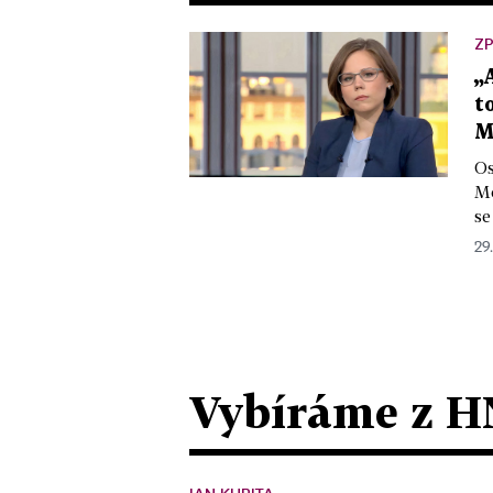
Z
„
t
M
Os
Mo
se
29
Vybíráme z H