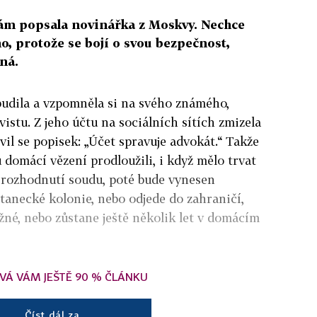
ám popsala novinářka z Moskvy. Nechce
o, protože se bojí o svou bezpečnost,
zná.
budila a vzpomněla si na svého známého,
vistu. Z jeho účtu na sociálních sítích zmizela
evil se popisek: „Účet spravuje advokát.“ Takže
 domácí vězení prodloužili, i když mělo trvat
o rozhodnutí soudu, poté bude vynesen
stanecké kolonie, nebo odjede do zahraničí,
né, nebo zůstane ještě několik let v domácím
VÁ VÁM JEŠTĚ 90 % ČLÁNKU
Číst dál za