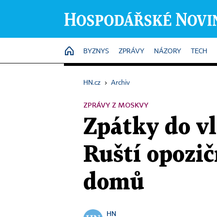
HOME
BYZNYS
ZPRÁVY
NÁZORY
TECH
HN.cz
›
Archiv
ZPRÁVY Z MOSKVY
Zpátky do vl
Ruští opozič
domů
HN