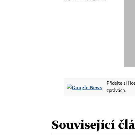
Přidejte si H
zprávách.
Související čl