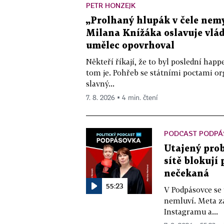
PETR HONZEJK
„Prolhaný hlupák v čele nemy
Milana Knížáka oslavuje vlá
umělec opovrhoval
Někteří říkají, že to byl poslední ha
tom je. Pohřeb se státními poctami o
slavný...
7. 8. 2026 ▪ 4 min. čtení
PODCAST PODPÁ
Utajený prob
sítě blokují
nečekaná
55:23
V Podpásovce se
nemluví. Meta z
Instagramu a...