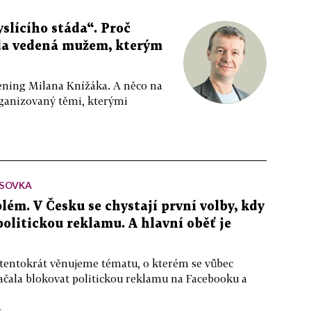
slícího stáda“. Proč
da vedená mužem, kterým
ppening Milana Knížáka. A něco na
rganizovaný těmi, kterými
SOVKA
lém. V Česku se chystají první volby, kdy
 politickou reklamu. A hlavní oběť je
 tentokrát věnujeme tématu, o kterém se vůbec
ačala blokovat politickou reklamu na Facebooku a