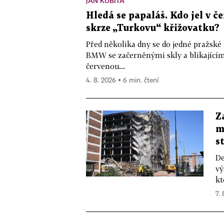
JAN KUBITA
Hledá se papaláš. Kdo jel v
skrze „Turkovu“ křižovatku?
Před několika dny se do jedné pražské
BMW se začerněnými skly a blikající
červenou...
4. 8. 2026 ▪ 6 min. čtení
Z
m
s
De
vý
kt
7.