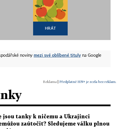
HRÁT
mezi své oblíbené tituly
ospodářské noviny
na Google
|
Předplatné HN+ je zcela bez reklam.
ánky
e jsou tanky k ničemu a Ukrajinci
emůžou zaútočit? Sledujeme válku plnou