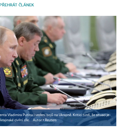
PŘEHRÁT ČLÁNEK
ta Vladimira Putina i vedení bojů na Ukrajině. Kritici tvrdí, že situaci je
rajinské civilní cíle.
Autor ▪
Reuters