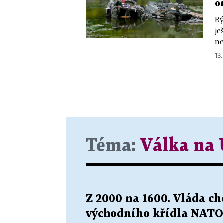
o
Bý
je
ne
13.
Téma:
Válka na 
Z 2000 na 1600. Vláda ch
východního křídla NATO