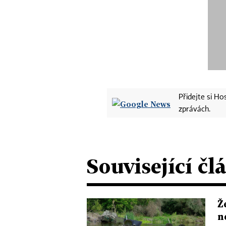
Přidejte si H
zprávách.
Související čl
Ž
n