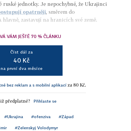
é ruské jednotky. Je nepochybné, že Ukrajinci
ostupují opatrněji
, směrem do
A hlavně, zastavují na hranicích své země.
VÁ VÁM JEŠTĚ 70 % ČLÁNKU
Číst dál za
40 Kč
na první dva měsíce
za 80 Kč.
tné bez reklam a s mobilní aplikací
iž předplatné?
Přihlaste se
#Ukrajina
#ofenziva
#Západ
imir
#Zelenskyj Volodymyr