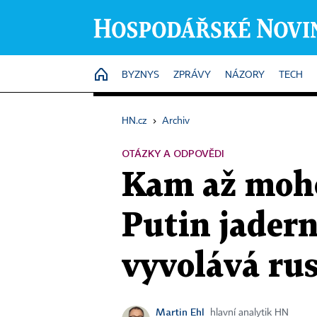
HOME
BYZNYS
ZPRÁVY
NÁZORY
TECH
HN.cz
›
Archiv
OTÁZKY A ODPOVĚDI
Kam až moho
Putin jadern
vyvolává ru
Martin Ehl
hlavní analytik HN