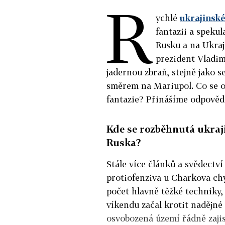
R
ychlé
ukrajinské
fantazii a speku
Rusku a na Ukraj
prezident Vladim
jadernou zbraň, stejně jako s
směrem na Mariupol. Co se op
fantazie? Přinášíme odpovědi
Kde se rozběhnutá ukraj
Ruska?
Stále více článků a svědectv
protiofenziva u Charkova chy
počet hlavně těžké techniky,
víkendu začal krotit nadějné 
osvobozená území řádně zajist