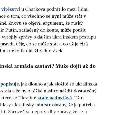
 vítězství
u Charkova podnítilo mezi lidmi
lace o tom, co všechno se nyní může stát v
ině. Znovu se objevil argument, že ruský
ir Putin, zatlačený do kouta, může použít
e vyrojily zprávy o dalším ukrajinském postupu
ravdu děje, co se může stát a co už je čirá
 na několik důležitých otázek.
inská armáda zastaví? Může dojít až do
í
popisuje
, jak dlouho a jak složitě se ukrajinská
stala a že bylo těžké nashromáždit dostatečný
 které se Ukrajině
stále nedostává
. Už o
hlasy ukrajinský ministr obrany, že je potřeba
it. Zároveň se nepotvrdily zprávy, že se u