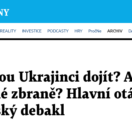
ARCHIV
REALITY
INVESTICE
PODCASTY
HRY
PročNe
D
u Ukrajinci dojít? A
é zbraně? Hlavní otá
ský debakl