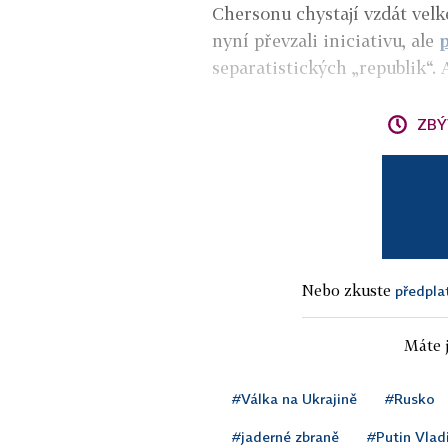
Chersonu chystají vzdát velk
nyní převzali iniciativu, ale
p
separatistických „republik“. 
ZBÝ
Nebo zkuste
předpla
Máte j
#Válka na Ukrajině
#Rusko
#jaderné zbraně
#Putin Vlad