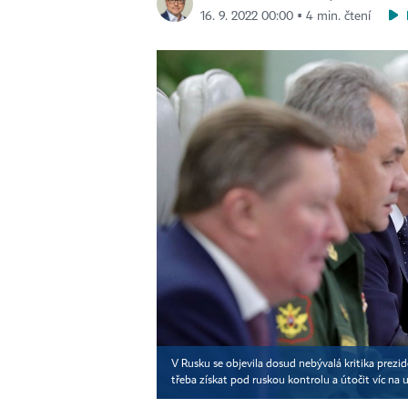
16. 9. 2022 00:00 ▪ 4 min. čtení
V Rusku se objevila dosud nebývalá kritika preziden
třeba získat pod ruskou kontrolu a útočit víc na uk