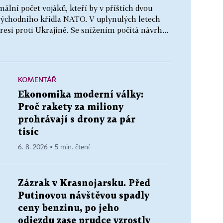
ální počet vojáků, kteří by v příštích dvou
východního křídla NATO. V uplynulých letech
esi proti Ukrajině. Se snížením počítá návrh...
KOMENTÁŘ
Ekonomika moderní války:
Proč rakety za miliony
prohrávají s drony za pár
tisíc
6. 8. 2026 ▪ 5 min. čtení
Zázrak v Krasnojarsku. Před
Putinovou návštěvou spadly
ceny benzinu, po jeho
odjezdu zase prudce vzrostly