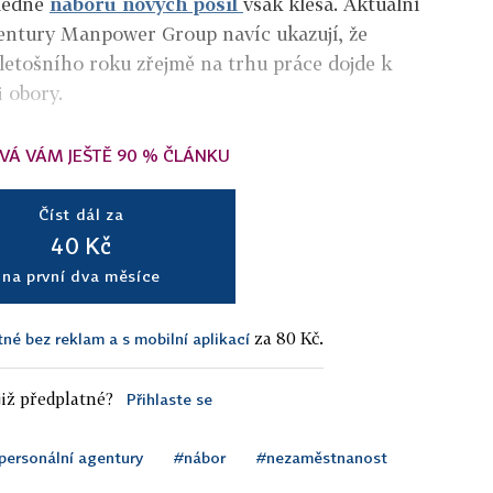
ledně
náboru nových posil
však klesá. Aktuální
entury Manpower Group navíc ukazují, že
letošního roku zřejmě na trhu práce dojde k
 obory.
VÁ VÁM JEŠTĚ 90 % ČLÁNKU
Číst dál za
40 Kč
na první dva měsíce
za 80 Kč.
tné bez reklam a s mobilní aplikací
iž předplatné?
Přihlaste se
personální agentury
#nábor
#nezaměstnanost