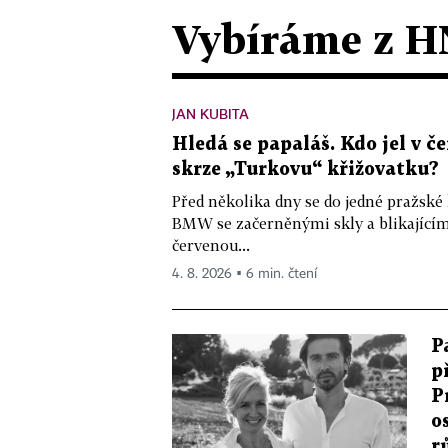
Vybíráme z H
JAN KUBITA
Hledá se papaláš. Kdo jel v
skrze „Turkovu“ křižovatku?
Před několika dny se do jedné pražské
BMW se začerněnými skly a blikající
červenou...
4. 8. 2026 ▪ 6 min. čtení
P
p
P
o
r