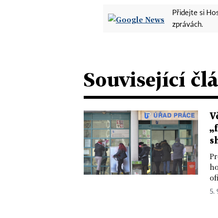
Přidejte si H
zprávách.
Související čl
V
„
s
Pr
ho
of
5. 