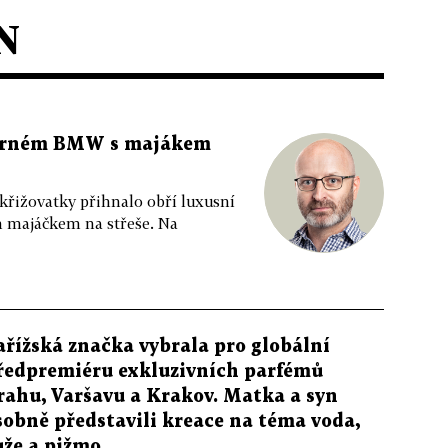
N
 černém BMW s majákem
 křižovatky přihnalo obří luxusní
m majáčkem na střeše. Na
ařížská značka vybrala pro globální
ředpremiéru exkluzivních parfémů
rahu, Varšavu a Krakov. Matka a syn
sobně představili kreace na téma voda,
ůže a pižmo