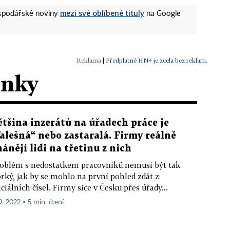
mezi své oblíbené tituly
ospodářské noviny
na Google
|
Předplatné HN+ je zcela bez reklam.
ánky
ětšina inzerátů na úřadech práce je
falešná“ nebo zastaralá. Firmy reálně
hánějí lidi na třetinu z nich
oblém s nedostatkem pracovníků nemusí být tak
rký, jak by se mohlo na první pohled zdát z
iciálních čísel. Firmy sice v Česku přes úřady...
9. 2022 ▪ 5 min. čtení