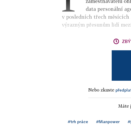
zaměstnavatelů oh
data personální ag
v posledních třech měsících 
výrazným přesunům lidí mezi
ZBÝ
Nebo zkuste
předpla
Máte j
#trh práce
#Manpower
#