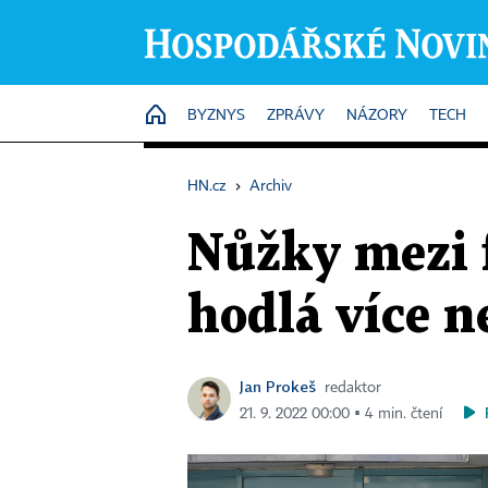
HOME
BYZNYS
ZPRÁVY
NÁZORY
TECH
HN.cz
›
Archiv
Nůžky mezi f
hodlá více n
Jan Prokeš
redaktor
21. 9. 2022 00:00 ▪ 4 min. čtení