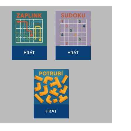
HRÁT
HRÁT
HRÁT