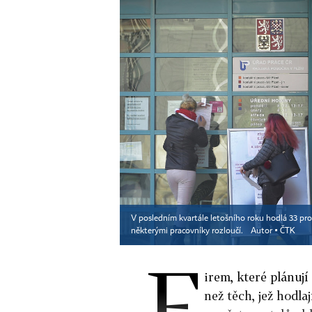
V posledním kvartále letošního roku hodlá 33 pr
některými pracovníky rozloučí.
Autor ▪
ČTK
F
irem, které plánují
než těch, jež hodl