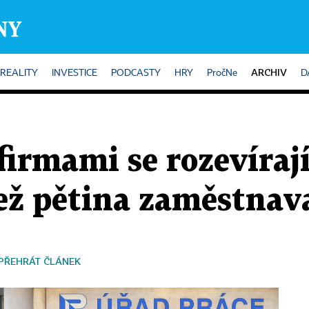
ARCHIV
REALITY
INVESTICE
PODCASTY
HRY
PročNe
D
irmami se rozevírají
ež pětina zaměstnav
PŘEHRÁT ČLÁNEK