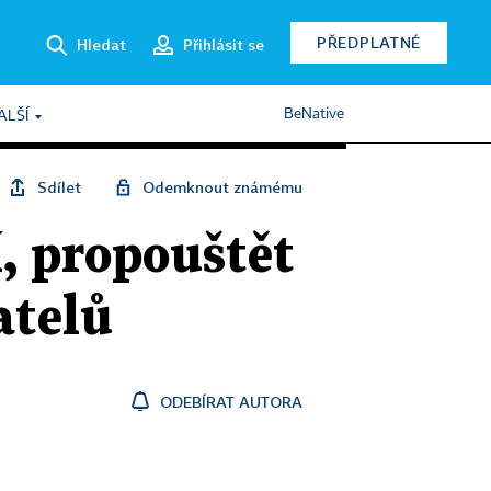
PŘEDPLATNÉ
Hledat
Přihlásit se
BeNative
ALŠÍ
Sdílet
Odemknout známému
, propouštět
atelů
ODEBÍRAT AUTORA