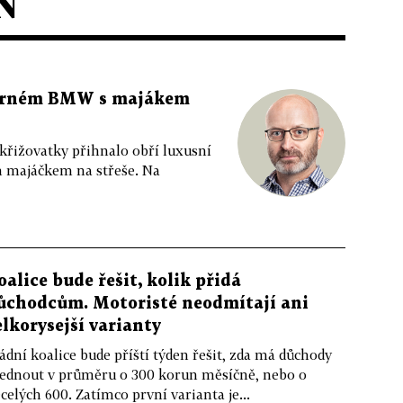
N
 černém BMW s majákem
 křižovatky přihnalo obří luxusní
m majáčkem na střeše. Na
oalice bude řešit, kolik přidá
ůchodcům. Motoristé neodmítají ani
elkorysejší varianty
ádní koalice bude příští týden řešit, zda má důchody
ednout v průměru o 300 korun měsíčně, nebo o
celých 600. Zatímco první varianta je...