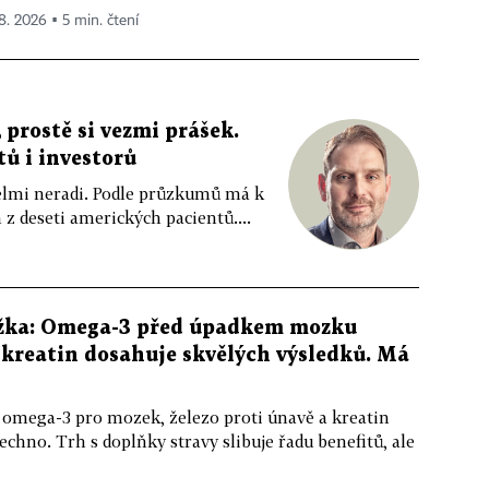
 8. 2026 ▪ 5 min. čtení
 prostě si vezmi prášek.
tů i investorů
 velmi neradi. Podle průzkumů má k
z deseti amerických pacientů....
žka: Omega-3 před úpadkem mozku
kreatin dosahuje skvělých výsledků. Má
 omega-3 pro mozek, železo proti únavě a kreatin
echno. Trh s doplňky stravy slibuje řadu benefitů, ale