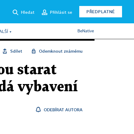
PŘEDPLATNÉ
Hledat
Přihlásit se
BeNative
ALŠÍ
Sdílet
Odemknout známému
ou starat
 dá vybavení
ODEBÍRAT AUTORA