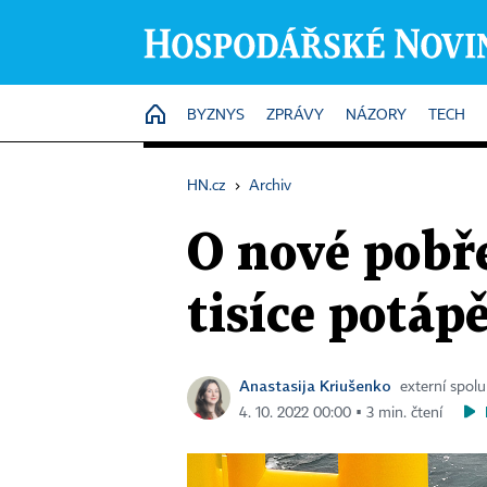
HOME
BYZNYS
ZPRÁVY
NÁZORY
TECH
HN.cz
›
Archiv
O nové pobře
tisíce potáp
Anastasija Kriušenko
externí spol
4. 10. 2022 00:00 ▪ 3 min. čtení