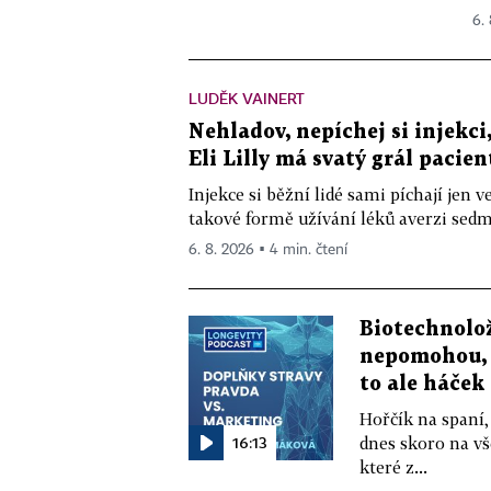
6.
LUDĚK VAINERT
Nehladov, nepíchej si injekci,
Eli Lilly má svatý grál pacien
Injekce si běžní lidé sami píchají jen
takové formě užívání léků averzi sedm 
6. 8. 2026 ▪ 4 min. čtení
Biotechnolo
nepomohou, 
to ale háček
Hořčík na spaní,
16:13
dnes skoro na vš
které z...