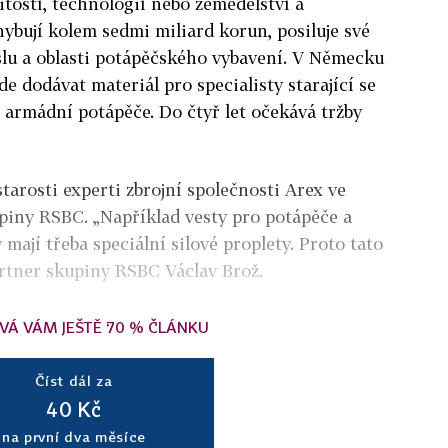
tostí, technologií nebo zemědělství a
ohybují kolem sedmi miliard korun,
posiluje své
lu a oblasti potápěčského vybavení. V Německu
de dodávat materiál pro specialisty starající se
 armádní potápěče. Do čtyř let očekává tržby
tarosti experti zbrojní společnosti Arex ve
upiny RSBC. „Například vesty pro potápěče a
 mají třeba speciální silové proplety. Proto tato
artner skupiny RSBC Václav Brož.
VÁ VÁM JEŠTĚ 70 % ČLÁNKU
Číst dál za
40 Kč
na první dva měsíce