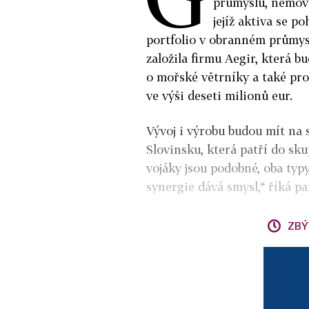
průmyslu, nemovi
jejíž aktiva se p
portfolio v obranném průmys
založila firmu Aegir, která bu
o mořské větrníky a také pro
ve výši deseti milionů eur.
Vývoj i výrobu budou mít na s
Slovinsku, která patří do sk
vojáky jsou podobné, oba typy
synergie dává smysl,“ říká p
ZBÝ