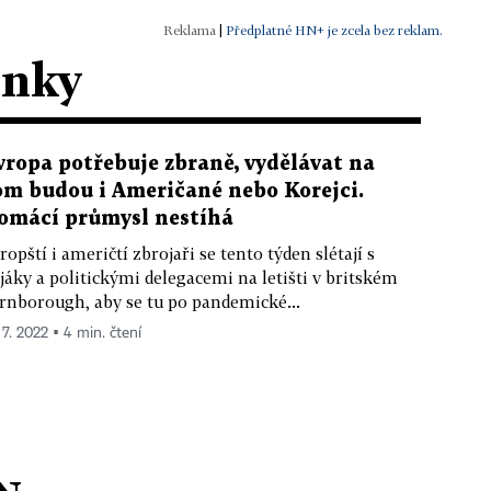
|
Předplatné HN+ je zcela bez reklam.
ánky
vropa potřebuje zbraně, vydělávat na
om budou i Američané nebo Korejci.
omácí průmysl nestíhá
ropští i američtí zbrojaři se tento týden slétají s
jáky a politickými delegacemi na letišti v britském
rnborough, aby se tu po pandemické...
 7. 2022 ▪ 4 min. čtení