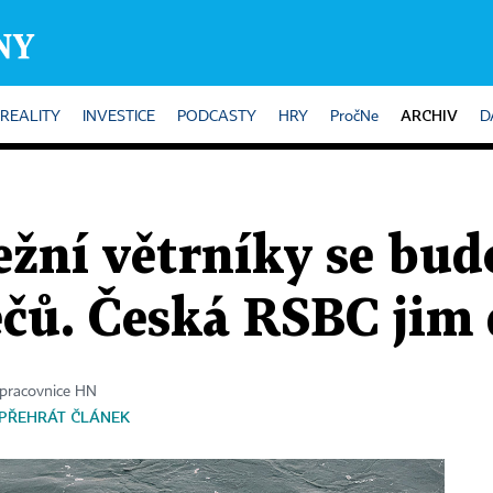
ARCHIV
REALITY
INVESTICE
PODCASTY
HRY
PročNe
D
žní větrníky se bud
ěčů. Česká RSBC jim
upracovnice HN
PŘEHRÁT ČLÁNEK