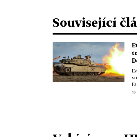
Související čl
E
t
D
Ev
vo
Fa
19.