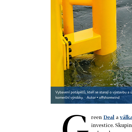
Vybavení potápěčů, kteří se starají o výstavbu a 
komerční výrobky.
Autor ▪
offshorewind
G
reen
Deal
a
válk
investice. Skupi