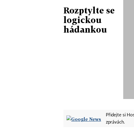
Rozptylte se
logickou
hádankou
Přidejte si H
zprávách.