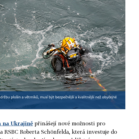
údržbu plošin a větrníků, musí být bezpečnější a kvalitnější než obyčejné
a na Ukrajině
přinášejí nové možnosti pro
na RSBC Roberta Schönfelda,
která investuje do