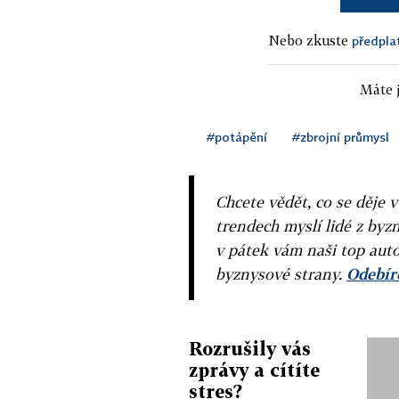
Nebo zkuste
předpla
Máte j
#potápění
#zbrojní průmysl
Chcete vědět, co se děje 
trendech myslí lidé z byzn
v pátek vám naši top auto
byznysové strany.
Odebíre
Rozrušily vás
zprávy a cítíte
stres?