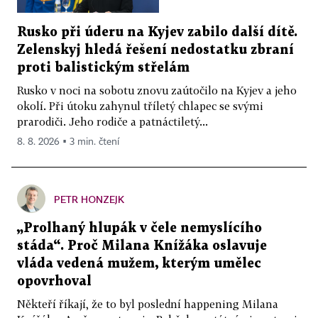
Rusko při úderu na Kyjev zabilo další dítě.
Zelenskyj hledá řešení nedostatku zbraní
proti balistickým střelám
Rusko v noci na sobotu znovu zaútočilo na Kyjev a jeho
okolí. Při útoku zahynul tříletý chlapec se svými
prarodiči. Jeho rodiče a patnáctiletý...
8. 8. 2026 ▪ 3 min. čtení
PETR HONZEJK
„Prolhaný hlupák v čele nemyslícího
stáda“. Proč Milana Knížáka oslavuje
vláda vedená mužem, kterým umělec
opovrhoval
Někteří říkají, že to byl poslední happening Milana