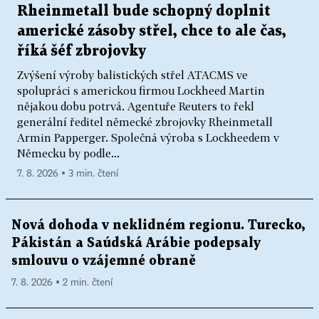
Rheinmetall bude schopný doplnit
americké zásoby střel, chce to ale čas,
říká šéf zbrojovky
Zvýšení výroby balistických střel ATACMS ve
spolupráci s americkou firmou Lockheed Martin
nějakou dobu potrvá. Agentuře Reuters to řekl
generální ředitel německé zbrojovky Rheinmetall
Armin Papperger. Společná výroba s Lockheedem v
Německu by podle...
7. 8. 2026 ▪ 3 min. čtení
Nová dohoda v neklidném regionu. Turecko,
Pákistán a Saúdská Arábie podepsaly
smlouvu o vzájemné obraně
7. 8. 2026 ▪ 2 min. čtení