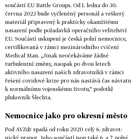
součástí EU Battle Groups. Od 1. ledna do 30.
června 2023 bude vyčleněný personál a veškerý
materiál připravený k prakticky okamžitému
nasazení podle požadavků operačního velitelství
EU. Součástí uskupení je česká polní nemocnice,
certifikovaná v rámci mezinárodního cvičení
Medical Man. „Jinak neočekáváme žádné
turbulentní změny, naopak po dvou letech
aktivního nasazení našich zdravotníků v rámci
řešení covidové krize pro nás nastává čas návratu
k normálnímu vojen­skému životu,“ podotkl
plukovník Šlechta.
Nemocnice jako pro okresní město
Pod AVZdr spadá od roku 2020 celý 6. zdravot­
nický prapor. Jeho součástí jsou také 6. a 7. polní