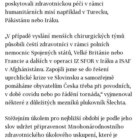
poskytovali zdravotnickou péči v rámci
humanitárních misí například v Turecku,
Pákistánu nebo Iráku.
„V případě vyslání menších chirurgických týmů
působili čeští zdravotníci v rámci polních
nemocnic Spojených států, Velké Británie nebo
Francie a dalších v operaci IZ SFOR v Iráku a ISAF
v Afghánistánu. Zapojili jsme se do řešení
uprchlické krize ve Slovinsku a samozřejmě
pomáháme obyvatelům Česka třeba při povodních,
v době covidu nebo po řádění tornáda,“ vyjmenoval
některé z důležitých mezníků plukovník Šlechta.
Stěžejním úkolem pro nejbližší období je podle jeho
slov udržet připravenost Mnohonárodnostního
zdravotnického úkolového uskupení, které je