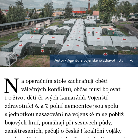
Autor ▪
Agentura vojenského zdravotnictví
N
a operačním stole zachraňují oběti
válečných konfliktů, občas musí bojovat
i o život dětí či svých kamarádů. Vojenští
zdravotníci 6. a 7. polní nemocnice jsou spolu
s jednotkou nasazováni na vojenské mise poblíž
bojových linií, pomáhají při sesuvech půdy,
zemětřeseních, pečují o české i koaliční vojáky