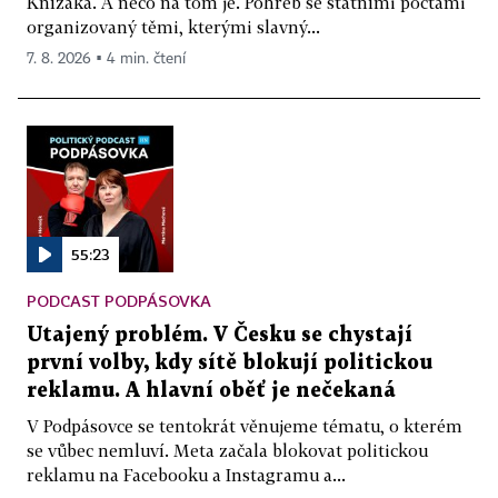
Knížáka. A něco na tom je. Pohřeb se státními poctami
organizovaný těmi, kterými slavný...
7. 8. 2026 ▪ 4 min. čtení
55:23
PODCAST PODPÁSOVKA
Utajený problém. V Česku se chystají
první volby, kdy sítě blokují politickou
reklamu. A hlavní oběť je nečekaná
V Podpásovce se tentokrát věnujeme tématu, o kterém
se vůbec nemluví. Meta začala blokovat politickou
reklamu na Facebooku a Instagramu a...