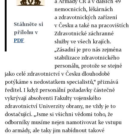
a Armády ČR a v dalších 49
nemocnicích, lékárnách
a zdravotnických zařízení
Stáhněte si
v Česku a také na pracovištích
přílohu v
Zdravotnické záchranné
PDF
služby ve všech krajích.
„Zásadní je pro nás zejména
stabilizace zdravotnického
personálu, protože se stejně
jako celé zdravotnictví v Česku dlouhodobě
potýkáme s nedostatkem specialistů,“ přiznává
ředitel. I když personální požadavky částečně
vykrývají absolventi Fakulty vojenského
zdravotnictví Univerzity obrany, ne vždy je to
dostačující. „Jsme si všichni vědomi toho, že
odborníky musíme nejen namotivovat ke vstupu
do armády, ale taky jim nabídnout takové