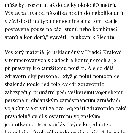
může být rozvinut až do délky okolo 80 metrů.
Výstavba trvá od několika hodin do několika dnů
v závislosti na typu nemocnice a na tom, zda je
postavená pouze na bázi stanů nebo kombinaci
stanů a koridorů,“ vysvětlil plukovník Šlechta.
Veškerý materiál je uskladněný v Hradci Králové
v temperovaných skladech a kontejnerech a je
připravený k okamžitému použití. Ale co dělá
zdravotnický personál, když je polní nemocnice
sbalená? Podle ředitele AVZdr zdravotníci
zabezpečují primární péči veškerému vojenskému
personálu, občanským zaměstnancům armády či
vojákům v aktivní záloze. Vojenští zdravotníci také
pravidelně cvičí s ostatními vojenskými
jednotkami. „Jsou součástí výcviku jednotek
brigádního úkolového uskupení na bázi 4. brigády