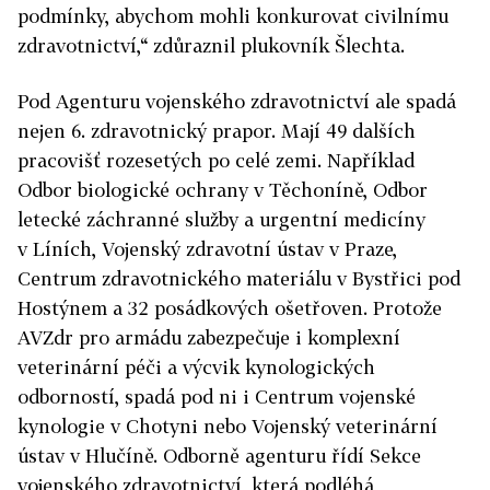
podmínky, abychom mohli konkurovat civilnímu
zdravotnictví,“ zdůraznil plukovník Šlechta.
Pod Agenturu vojenského zdravotnictví ale spadá
nejen 6. zdravotnický prapor. Mají 49 dalších
pracovišť rozesetých po celé zemi. Například
Odbor biologické ochrany v Těchoníně, Odbor
letecké záchranné služby a urgentní medicíny
v Líních, Vojenský zdravotní ústav v Praze,
Centrum zdravotnického materiálu v Bystřici pod
Hostýnem a 32 posádkových ošetřoven. Protože
AVZdr pro armádu zabezpečuje i komplexní
veterinární péči a výcvik kynologických
odborností, spadá pod ni i Centrum vojenské
kynologie v Chotyni nebo Vojenský veterinární
ústav v Hlučíně. Odborně agenturu řídí Sekce
vojenského zdravotnictví, která podléhá