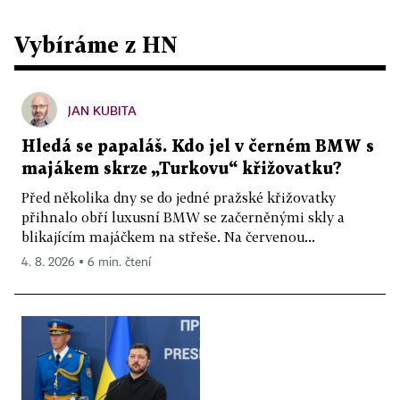
Vybíráme z HN
JAN KUBITA
Hledá se papaláš. Kdo jel v černém BMW s
majákem skrze „Turkovu“ křižovatku?
Před několika dny se do jedné pražské křižovatky
přihnalo obří luxusní BMW se začerněnými skly a
blikajícím majáčkem na střeše. Na červenou...
4. 8. 2026 ▪ 6 min. čtení