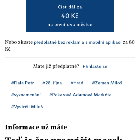
Číst dál za
40 Kč
na první dva měsíce
Nebo zkuste
za 80
předplatné bez reklam a s mobilní aplikací
Kč.
Máte již předplatné?
Přihlaste se
#Fiala Petr
#28. října
#Hrad
#Zeman Miloš
#vyznamenání
#Pekarová Adamová Markéta
#Vystrčil Miloš
Informace už máte