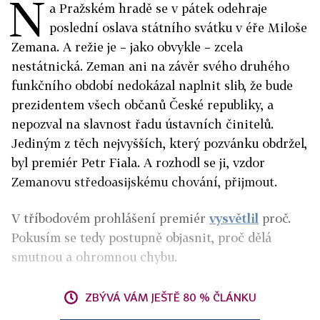
N
a Pražském hradě se v pátek odehraje
poslední oslava státního svátku v éře Miloše
Zemana. A režie je – jako obvykle – zcela
nestátnická. Zeman ani na závěr svého druhého
funkčního období nedokázal naplnit slib, že bude
prezidentem všech občanů České republiky, a
nepozval na slavnost řadu ústavních činitelů.
Jediným z těch nejvyšších, který pozvánku obdržel,
byl premiér Petr Fiala. A rozhodl se ji, vzdor
Zemanovu středoasijskému chování, přijmout.
V tříbodovém prohlášení premiér
vysvětlil
proč.
Pokusím se tedy postupně objasnit, proč dělá
smutnou a ohromnou chybu.
ZBÝVÁ VÁM JEŠTĚ 80 % ČLÁNKU