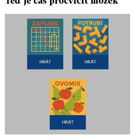
Teď je čas procvičit mozek
HRÁT
HRÁT
HRÁT