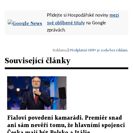
mezi
Přidejte si Hospodářské noviny
své oblíbené tituly
na Google
zprávách.
|
Předplatné HN+ je zcela bez reklam.
Související články
Fialovi povedení kamarádi. Premiér snad
ani sám nevěří tomu, že hlavními spojenci
Česka mají být Polsko a Itálie