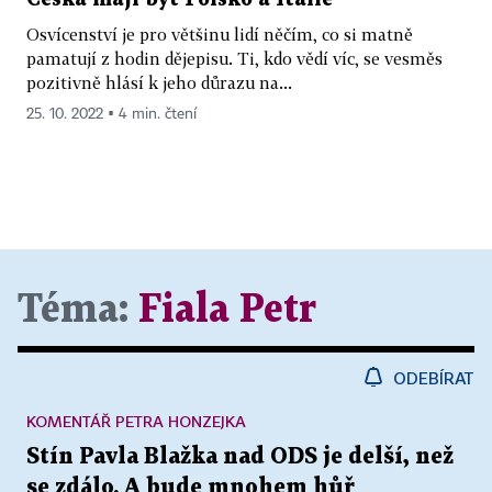
Osvícenství je pro většinu lidí něčím, co si matně
pamatují z hodin dějepisu. Ti, kdo vědí víc, se vesměs
pozitivně hlásí k jeho důrazu na...
25. 10. 2022 ▪ 4 min. čtení
Téma:
Fiala Petr
ODEBÍRAT
KOMENTÁŘ PETRA HONZEJKA
Stín Pavla Blažka nad ODS je delší, než
se zdálo. A bude mnohem hůř