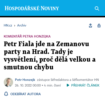
HN.cz
›
Archiv
KOMENTÁŘ PETRA HONZEJKA
Petr Fiala jde na Zemanovu
party na Hrad. Tady je
vysvětlení, proč dělá velkou a
smutnou chybu
Petr Honzejk
zástupce šéfredaktora a šéfkomentátor HN
PŘEHRÁT ČLÁNEK
26. 10. 2022 00:00 ▪ 4 min. čtení
ODEBÍRAT AUTORA