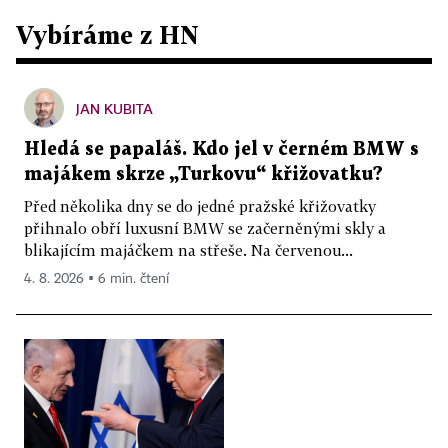
Vybíráme z HN
JAN KUBITA
Hledá se papaláš. Kdo jel v černém BMW s
majákem skrze „Turkovu“ křižovatku?
Před několika dny se do jedné pražské křižovatky
přihnalo obří luxusní BMW se začerněnými skly a
blikajícím majáčkem na střeše. Na červenou...
4. 8. 2026 ▪ 6 min. čtení