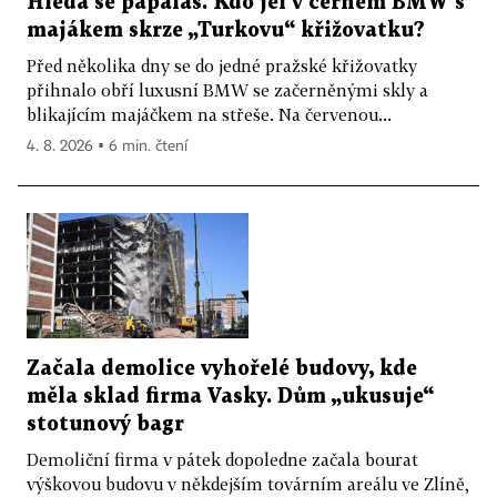
Hledá se papaláš. Kdo jel v černém BMW s
majákem skrze „Turkovu“ křižovatku?
Před několika dny se do jedné pražské křižovatky
přihnalo obří luxusní BMW se začerněnými skly a
blikajícím majáčkem na střeše. Na červenou...
4. 8. 2026 ▪ 6 min. čtení
Začala demolice vyhořelé budovy, kde
měla sklad firma Vasky. Dům „ukusuje“
stotunový bagr
Demoliční firma v pátek dopoledne začala bourat
výškovou budovu v někdejším továrním areálu ve Zlíně,