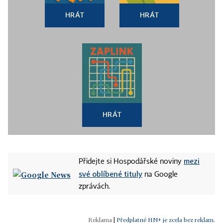
HRÁT
HRÁT
HRÁT
mezi
Přidejte si Hospodářské noviny
své oblíbené tituly
na Google
zprávách.
|
Předplatné HN+ je zcela bez reklam.