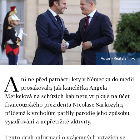
Autor ▪
Reuters
A
ni ne před patnácti lety v Německu do médií
prosakovalo, jak kancléřka Angela
Merkelová na schůzích kabinetu vtipkuje na účet
francouzského prezidenta Nicolase Sarkozyho,
přičemž k vrcholům patřily parodie jeho způsobu
vyjadřování a nepřetržité aktivity.
Tento druh informací o vzájemných vztazích se