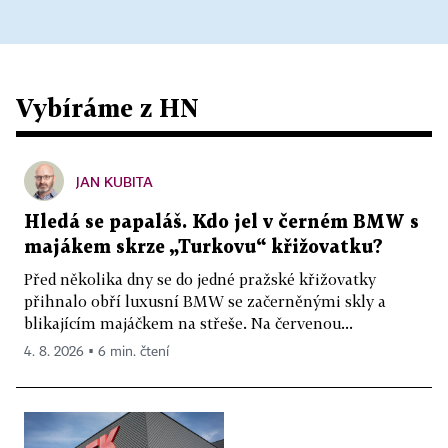
Vybíráme z HN
JAN KUBITA
Hledá se papaláš. Kdo jel v černém BMW s
majákem skrze „Turkovu“ křižovatku?
Před několika dny se do jedné pražské křižovatky
přihnalo obří luxusní BMW se začerněnými skly a
blikajícím majáčkem na střeše. Na červenou...
4. 8. 2026 ▪ 6 min. čtení