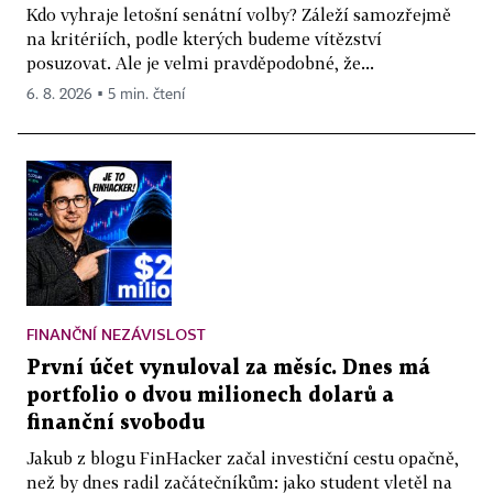
Kdo vyhraje letošní senátní volby? Záleží samozřejmě
na kritériích, podle kterých budeme vítězství
posuzovat. Ale je velmi pravděpodobné, že...
6. 8. 2026 ▪ 5 min. čtení
FINANČNÍ NEZÁVISLOST
První účet vynuloval za měsíc. Dnes má
portfolio o dvou milionech dolarů a
finanční svobodu
Jakub z blogu FinHacker začal investiční cestu opačně,
než by dnes radil začátečníkům: jako student vletěl na