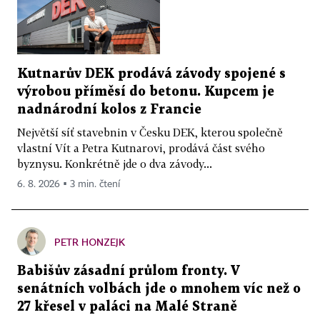
Kutnarův DEK prodává závody spojené s
výrobou příměsí do betonu. Kupcem je
nadnárodní kolos z Francie
Největší síť stavebnin v Česku DEK, kterou společně
vlastní Vít a Petra Kutnarovi, prodává část svého
byznysu. Konkrétně jde o dva závody...
6. 8. 2026 ▪ 3 min. čtení
PETR HONZEJK
Babišův zásadní průlom fronty. V
senátních volbách jde o mnohem víc než o
27 křesel v paláci na Malé Straně