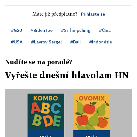
Máte již předplatné?
Přihlaste se
#G20
#Biden Joe
#Si Ťin-pching
#Čína
#USA
#Lavrov Sergej
#Bali
#Indonésie
Nudíte se na poradě?
Vyřešte dnešní hlavolam HN