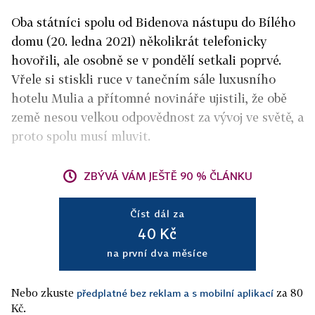
Oba státníci spolu od Bidenova nástupu do Bílého
domu (20. ledna 2021) několikrát telefonicky
hovořili, ale osobně se v pondělí setkali poprvé.
Vřele si stiskli ruce v tanečním sále luxusního
hotelu Mulia a přítomné novináře ujistili, že obě
země nesou velkou odpovědnost za vývoj ve světě, a
proto spolu musí mluvit.
ZBÝVÁ VÁM JEŠTĚ 90 % ČLÁNKU
Číst dál za
40 Kč
na první dva měsíce
Nebo zkuste
za 80
předplatné bez reklam a s mobilní aplikací
Kč.