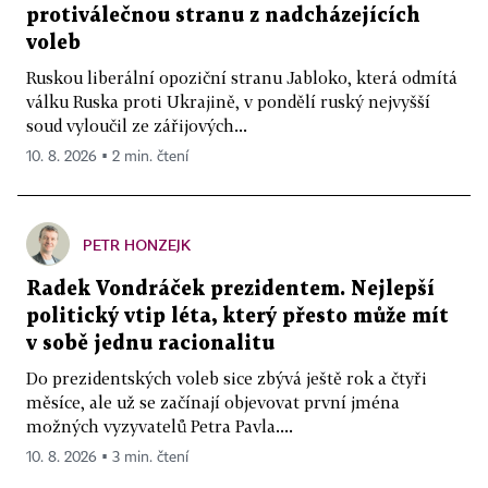
protiválečnou stranu z nadcházejících
voleb
Ruskou liberální opoziční stranu Jabloko, která odmítá
válku Ruska proti Ukrajině, v pondělí ruský nejvyšší
soud vyloučil ze zářijových...
10. 8. 2026 ▪ 2 min. čtení
PETR HONZEJK
Radek Vondráček prezidentem. Nejlepší
politický vtip léta, který přesto může mít
v sobě jednu racionalitu
Do prezidentských voleb sice zbývá ještě rok a čtyři
měsíce, ale už se začínají objevovat první jména
možných vyzyvatelů Petra Pavla....
10. 8. 2026 ▪ 3 min. čtení