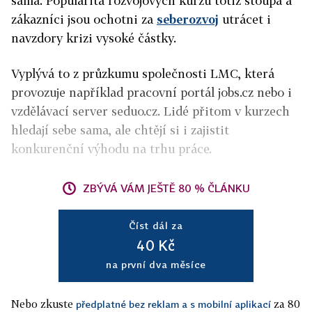
sama. Popularita rozvojových kurzů totiž stoupá a
zákazníci jsou ochotni za
seberozvoj
utrácet i
navzdory krizi vysoké částky.
Vyplývá to z průzkumu společnosti LMC, která
provozuje například pracovní portál jobs.cz nebo i
vzdělávací server seduo.cz. Lidé přitom v kurzech
hledají sebe sama, ale chtějí si i zajistit
konkurenční výhodu na trhu práce.
ZBÝVÁ VÁM JEŠTĚ 80 % ČLÁNKU
Číst dál za
40 Kč
na první dva měsíce
Nebo zkuste
za 80
předplatné bez reklam a s mobilní aplikací