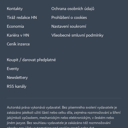
Kontakty
Ochrana osobních údajů
Tiráž redakce HN
Prohlášení o cookies
Economia
Nastavení soukromí
Kariéra v HN
Všeobecné smluvní podmínky
Ceník inzerce
Koupit / darovat předplatné
Eventy
Newslettery
×
RSS kanály
Autorská práva vykonává vydavatel. Bez písemného svolení vydavatele je
zakázáno jakékoli užití částí nebo celku díla, zejména rozmnožování a šíření
jakýmkoli způsobem, mechanickým nebo elektronickým, v českém nebo
jiném jazyce. Bez souhlasu vydavatele je zakázáno též rozmnožování