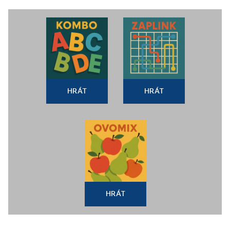
HRÁT
HRÁT
HRÁT