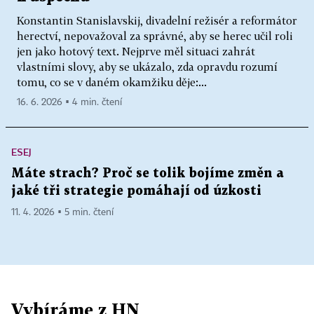
Konstantin Stanislavskij, divadelní režisér a reformátor
herectví, nepovažoval za správné, aby se herec učil roli
jen jako hotový text. Nejprve měl situaci zahrát
vlastními slovy, aby se ukázalo, zda opravdu rozumí
tomu, co se v daném okamžiku děje:...
16. 6. 2026 ▪ 4 min. čtení
ESEJ
Máte strach? Proč se tolik bojíme změn a
jaké tři strategie pomáhají od úzkosti
11. 4. 2026 ▪ 5 min. čtení
Vybíráme z HN