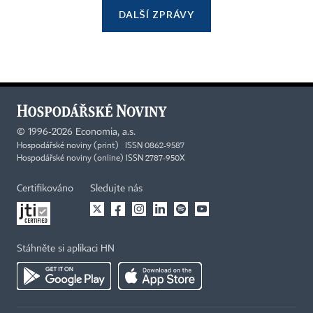
DALŠÍ ZPRÁVY
©
1996-2026
Economia, a.s.
Hospodářské noviny (print) ISSN 0862-9587
Hospodářské noviny (online) ISSN 2787-950X
Certifikováno
Sledujte nás
Stáhněte si aplikaci HN