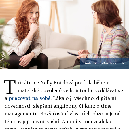
Autor ▪
Shutterstock
T
řicátnice Nelly Roudová pocítila během
mateřské dovolené velkou touhu vzdělávat se
a
pracovat na sobě
. Lákalo ji všechno: digitální
dovednosti, zlepšení angličtiny či kurz o time
managementu. Rozšiřování vlastních obzorů je od
té doby její novou vášní. A není v tom zdaleka