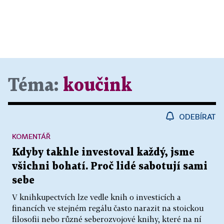
Téma:
koučink
ODEBÍRAT
KOMENTÁŘ
Kdyby takhle investoval každý, jsme
všichni bohatí. Proč lidé sabotují sami
sebe
V knihkupectvích lze vedle knih o investicích a
financích ve stejném regálu často narazit na stoickou
filosofii nebo různé seberozvojové knihy, které na ní