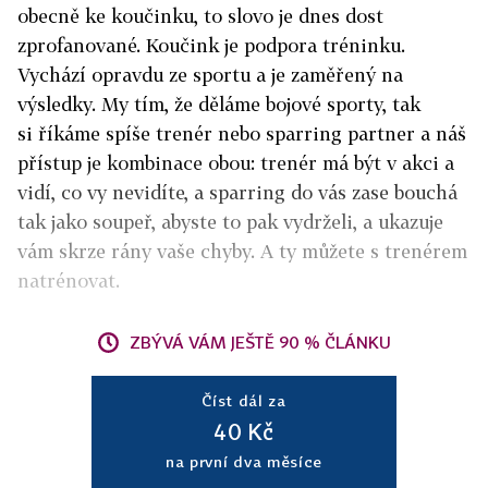
obecně ke koučinku, to slovo je dnes dost
zprofanované. Koučink je podpora tréninku.
Vychází opravdu ze sportu a je zaměřený na
výsledky. My tím, že děláme bojové sporty, tak
si říkáme spíše trenér nebo sparring partner a náš
přístup je kombinace obou: trenér má být v akci a
vidí, co vy nevidíte, a sparring do vás zase bouchá
tak jako soupeř, abyste to pak vydrželi, a ukazuje
vám skrze rány vaše chyby. A ty můžete s trenérem
natrénovat.
ZBÝVÁ VÁM JEŠTĚ 90 % ČLÁNKU
Číst dál za
40 Kč
na první dva měsíce