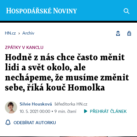
HN.cz
›
Archiv
ZPÁTKY V KANCLU
Hodně z nás chce často měnit
lidi a svět okolo, ale
nechápeme, že musíme změnit
sebe, říká kouč Homolka
Silvie Housková
šéfeditorka HN.cz
PŘEHRÁT ČLÁNEK
10. 5. 2021 00:00 ▪ 9 min. čtení
ODEBÍRAT AUTORKU