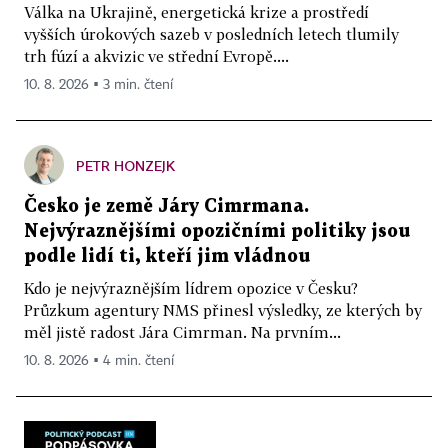
Válka na Ukrajině, energetická krize a prostředí
vyšších úrokových sazeb v posledních letech tlumily
trh fúzí a akvizic ve střední Evropě....
10. 8. 2026 ▪ 3 min. čtení
PETR HONZEJK
Česko je země Járy Cimrmana.
Nejvýraznějšími opozičními politiky jsou
podle lidí ti, kteří jim vládnou
Kdo je nejvýraznějším lídrem opozice v Česku?
Průzkum agentury NMS přinesl výsledky, ze kterých by
měl jistě radost Jára Cimrman. Na prvním...
10. 8. 2026 ▪ 4 min. čtení