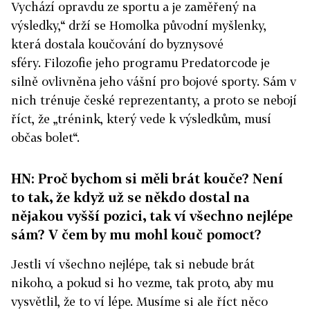
Vychází opravdu ze sportu a je zaměřený na
výsledky,“ drží se Homolka původní myšlenky,
která dostala koučování do byznysové
sféry. Filozofie jeho programu Predatorcode je
silně ovlivněna jeho vášní pro bojové sporty. Sám v
nich trénuje české reprezentanty, a proto se nebojí
říct, že „trénink, který vede k výsledkům, musí
občas bolet“.
HN: Proč bychom si měli brát kouče? Není
to tak, že když už se někdo dostal na
nějakou vyšší pozici, tak ví všechno nejlépe
sám? V čem by mu mohl kouč pomoct?
Jestli ví všechno nejlépe, tak si nebude brát
nikoho, a pokud si ho vezme, tak proto, aby mu
vysvětlil, že to ví lépe. Musíme si ale říct něco