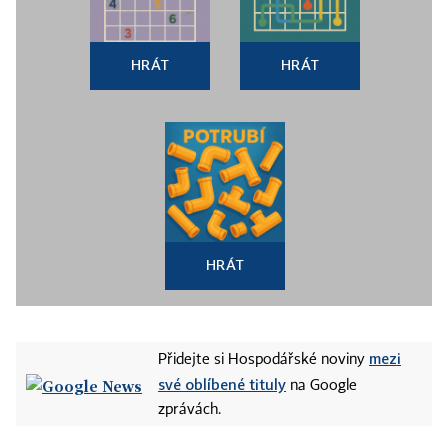
HRÁT
HRÁT
HRÁT
mezi
Přidejte si Hospodářské noviny
své oblíbené tituly
na Google
zprávách.