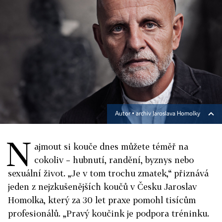
Autor ▪
archiv Jaroslava Homolky
N
ajmout si kouče dnes můžete téměř na
cokoliv – hubnutí, randění, byznys nebo
sexuální život. „Je v tom trochu zmatek,“ přiznává
jeden z nejzkušenějších koučů v Česku Jaroslav
Homolka, který za 30 let praxe pomohl tisícům
profesionálů. „Pravý koučink je podpora tréninku.