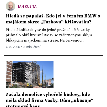
JAN KUBITA
Hledá se papaláš. Kdo jel v černém BMW s
majákem skrze „Turkovu“ křižovatku?
Před několika dny se do jedné pražské křižovatky
přihnalo obří luxusní BMW se začerněnými skly a
blikajícím majáčkem na střeše. Na červenou...
4. 8. 2026 ▪ 6 min. čtení
Začala demolice vyhořelé budovy, kde
měla sklad firma Vasky. Dům „ukusuje“
stotunový bagr