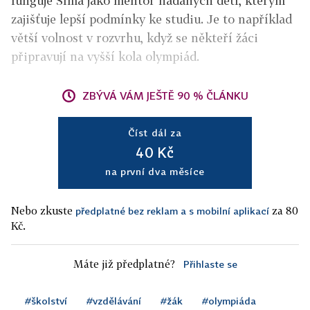
funguje Šíma jako mentor nadaných dětí, kterým
zajišťuje lepší podmínky ke studiu. Je to například
větší volnost v rozvrhu, když se někteří žáci
připravují na vyšší kola olympiád.
ZBÝVÁ VÁM JEŠTĚ 90 % ČLÁNKU
Číst dál za
40 Kč
na první dva měsíce
Nebo zkuste
za 80
předplatné bez reklam a s mobilní aplikací
Kč.
Máte již předplatné?
Přihlaste se
#školství
#vzdělávání
#žák
#olympiáda