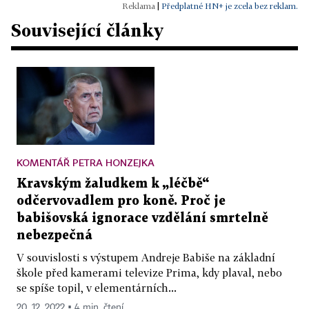
|
Předplatné HN+ je zcela bez reklam.
Související články
KOMENTÁŘ PETRA HONZEJKA
Kravským žaludkem k „léčbě“
odčervovadlem pro koně. Proč je
babišovská ignorace vzdělání smrtelně
nebezpečná
V souvislosti s výstupem Andreje Babiše na základní
škole před kamerami televize Prima, kdy plaval, nebo
se spíše topil, v elementárních...
20. 12. 2022 ▪ 4 min. čtení