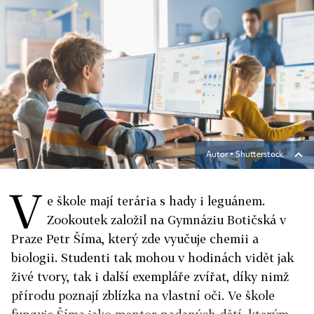
Autor ▪
Shutterstock
V
e škole mají terária s hady i leguánem.
Zookoutek založil na Gymnáziu Botičská v
Praze Petr Šíma, který zde vyučuje chemii a
biologii. Studenti tak mohou v hodinách vidět jak
živé tvory, tak i další exempláře zvířat, díky nimž
přírodu poznají zblízka na vlastní oči. Ve škole