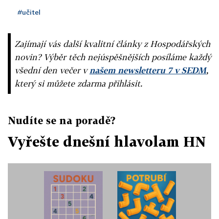
#učitel
Zajímají vás další kvalitní články z Hospodářských
novin? Výběr těch nejúspěšnějších posíláme každý
všední den večer v
našem newsletteru 7 v SEDM
,
který si můžete zdarma přihlásit.
Nudíte se na poradě?
Vyřešte dnešní hlavolam HN