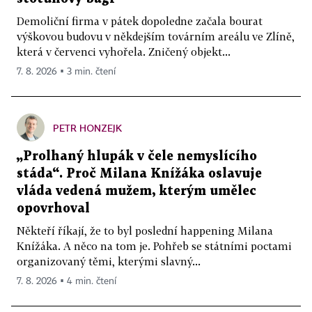
Demoliční firma v pátek dopoledne začala bourat
výškovou budovu v někdejším továrním areálu ve Zlíně,
která v červenci vyhořela. Zničený objekt...
7. 8. 2026 ▪ 3 min. čtení
PETR HONZEJK
„Prolhaný hlupák v čele nemyslícího
stáda“. Proč Milana Knížáka oslavuje
vláda vedená mužem, kterým umělec
opovrhoval
Někteří říkají, že to byl poslední happening Milana
Knížáka. A něco na tom je. Pohřeb se státními poctami
organizovaný těmi, kterými slavný...
7. 8. 2026 ▪ 4 min. čtení