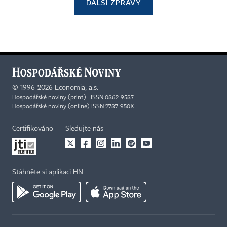
DALŠÍ ZPRÁVY
©
1996-2026
Economia, a.s.
Hospodářské noviny (print) ISSN 0862-9587
Hospodářské noviny (online) ISSN 2787-950X
Certifikováno
Sledujte nás
Stáhněte si aplikaci HN