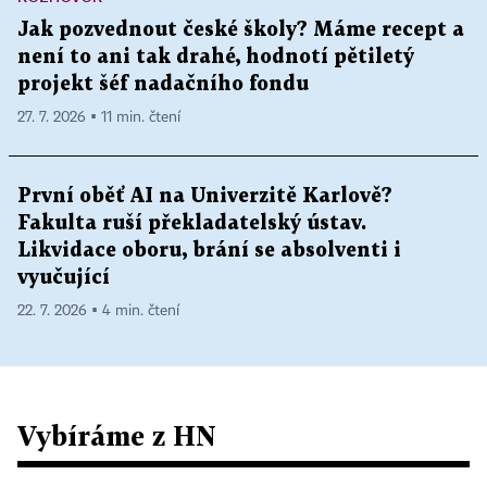
Jak pozvednout české školy? Máme recept a
není to ani tak drahé, hodnotí pětiletý
projekt šéf nadačního fondu
27. 7. 2026 ▪ 11 min. čtení
První oběť AI na Univerzitě Karlově?
Fakulta ruší překladatelský ústav.
Likvidace oboru, brání se absolventi i
vyučující
22. 7. 2026 ▪ 4 min. čtení
Vybíráme z HN