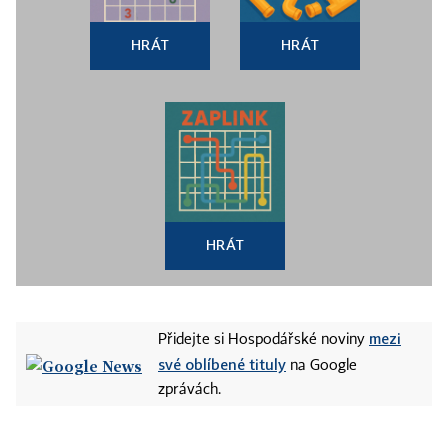
HRÁT
HRÁT
HRÁT
mezi
Přidejte si Hospodářské noviny
své oblíbené tituly
na Google
zprávách.