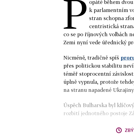
P
opáté během dvou l
k parlamentním vo
stran schopna zfor
centristická stra
co se po říjnových volbách n
Zemi nyní vede úřednický pr
Nicméně, tradičně spíš
pror
přes politickou stabilitu nev
téměř stoprocentní závislost
úplně vypnula, protože tehdej
na stranu napadené Ukrajiny
Úspěch Bulharska byl klíčový
rozbití jednotného postoje Z
ZBÝ