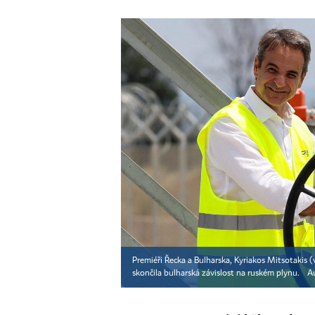
Premiéři Řecka a Bulharska, Kyriakos Mitsotakis (v
skončila bulharská závislost na ruském plynu.
A