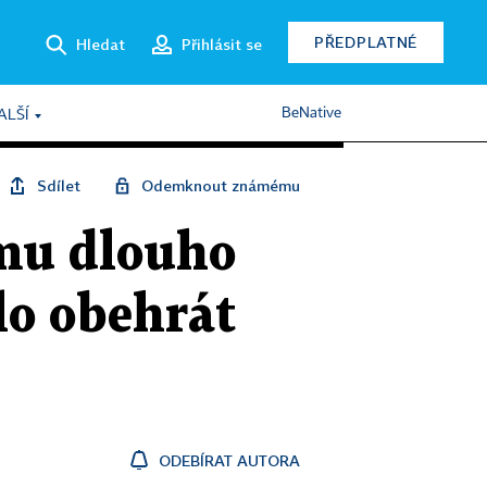
PŘEDPLATNÉ
Hledat
Přihlásit se
BeNative
ALŠÍ
Sdílet
Odemknout známému
 mu dlouho
lo obehrát
ODEBÍRAT AUTORA