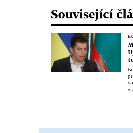
Související čl
E
M
U
t
Bu
pr
vo
7.