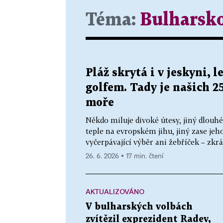
Téma:
Bulharsk
Pláž skrytá i v jeskyni, 
golfem. Tady je našich 2
moře
Někdo miluje divoké útesy, jiný dlouhé
teple na evropském jihu, jiný zase jeh
vyčerpávající výběr ani žebříček – zkrát
26. 6. 2026 ▪ 17 min. čtení
AKTUALIZOVÁNO
V bulharských volbách
zvítězil exprezident Radev,