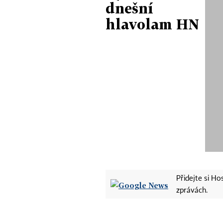
dnešní
hlavolam HN
Přidejte si H
zprávách.