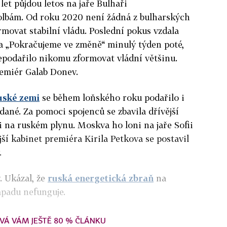
et půjdou letos na jaře Bulhaři
lbám. Od roku 2020 není žádná z bulharských
movat stabilní vládu. Poslední pokus vzdala
na „Pokračujeme ve změně“ minulý týden poté,
epodařilo nikomu zformovat vládní většinu.
emiér Galab Donev.
uské zemi
se během loňského roku podařilo i
ídané. Za pomoci spojenců se zbavila dřívější
i na ruském plynu. Moskva ho loni na jaře Sofii
ší kabinet premiéra Kirila Petkova se postavil
.
. Ukázal, že
ruská energetická zbraň
na
ápadu nefunguje.
VÁ VÁM JEŠTĚ 80 % ČLÁNKU