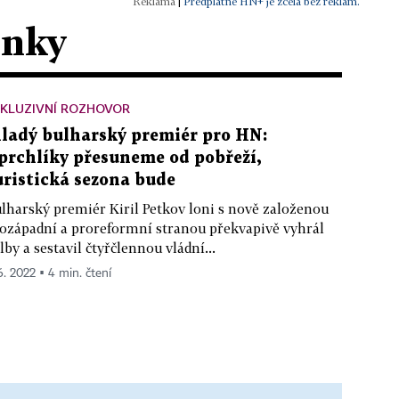
|
Předplatné HN+ je zcela bez reklam.
ánky
XKLUZIVNÍ ROZHOVOR
ladý bulharský premiér pro HN:
prchlíky přesuneme od pobřeží,
uristická sezona bude
lharský premiér Kiril Petkov loni s nově založenou
ozápadní a proreformní stranou překvapivě vyhrál
lby a sestavil čtyřčlennou vládní...
 6. 2022 ▪ 4 min. čtení