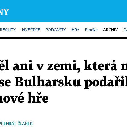
ARCHIV
REALITY
INVESTICE
PODCASTY
HRY
PročNe
D
l ani v zemi, která
 se Bulharsku podaři
nové hře
PŘEHRÁT ČLÁNEK