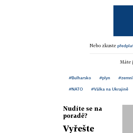
Nebo zkuste
předpla
Máte j
#Bulharsko
#plyn
#zemní
#NATO
#Válka na Ukrajině
Nudíte se na
poradě?
Vyřešte