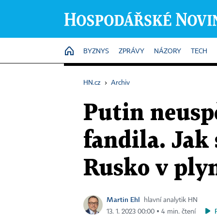
HOME
BYZNYS
ZPRÁVY
NÁZORY
TECH
HN.cz
›
Archiv
Putin neuspě
fandila. Jak
Rusko v ply
Martin Ehl
hlavní analytik HN
13. 1. 2023 00:00 ▪ 4 min. čtení