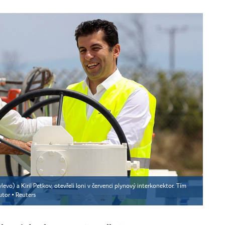
levo) a Kiril Petkov, otevřeli loni v červenci plynový interkonektor. Tím
utor ▪
Reuters