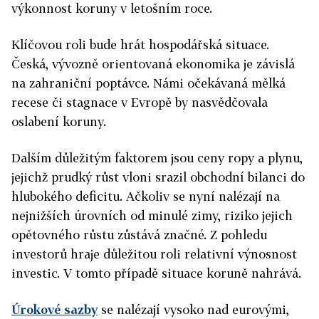
výkonnost koruny v letošním roce.
Klíčovou roli bude hrát hospodářská situace.
Česká, vývozně orientovaná ekonomika je závislá
na zahraniční poptávce. Námi očekávaná mělká
recese či stagnace v Evropě by nasvědčovala
oslabení koruny.
Dalším důležitým faktorem jsou ceny ropy a plynu,
jejichž prudký růst vloni srazil obchodní bilanci do
hlubokého deficitu. Ačkoliv se nyní nalézají na
nejnižších úrovních od minulé zimy, riziko jejich
opětovného růstu zůstává značné. Z pohledu
investorů hraje důležitou roli relativní výnosnost
investic. V tomto případě situace koruně nahrává.
Úrokové sazby
se nalézají vysoko nad eurovými,