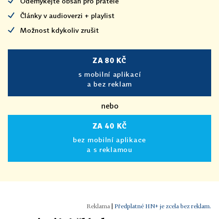
Odemykejte obsah pro přátele
Články v audioverzi + playlist
Možnost kdykoliv zrušit
ZA 80 KČ
s mobilní aplikací
a bez reklam
nebo
ZA 40 KČ
bez mobilní aplikace
a s reklamou
|
Předplatné HN+ je zcela bez reklam.