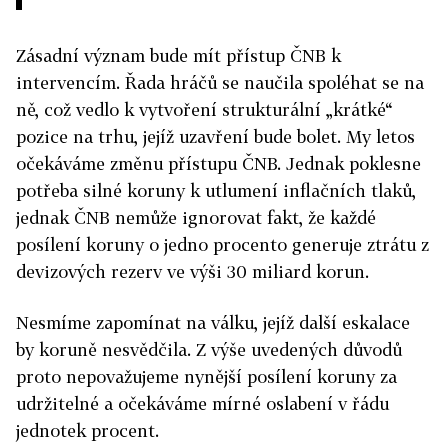
Zásadní význam bude mít přístup ČNB k
intervencím. Řada hráčů se naučila spoléhat se na
ně, což vedlo k vytvoření strukturální „krátké“
pozice na trhu, jejíž uzavření bude bolet. My letos
očekáváme změnu přístupu ČNB. Jednak poklesne
potřeba silné koruny k utlumení inflačních tlaků,
jednak ČNB nemůže ignorovat fakt, že každé
posílení koruny o jedno procento generuje ztrátu z
devizových rezerv ve výši 30 miliard korun.
Nesmíme zapomínat na válku, jejíž další eskalace
by koruně nesvědčila. Z výše uvedených důvodů
proto nepovažujeme nynější posílení koruny za
udržitelné a očekáváme mírné oslabení v řádu
jednotek procent.