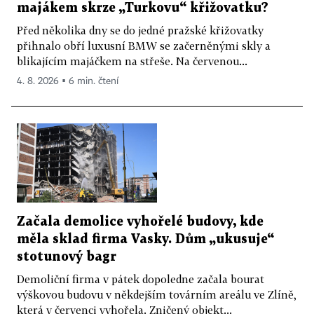
majákem skrze „Turkovu“ křižovatku?
Před několika dny se do jedné pražské křižovatky
přihnalo obří luxusní BMW se začerněnými skly a
blikajícím majáčkem na střeše. Na červenou...
4. 8. 2026 ▪ 6 min. čtení
Začala demolice vyhořelé budovy, kde
měla sklad firma Vasky. Dům „ukusuje“
stotunový bagr
Demoliční firma v pátek dopoledne začala bourat
výškovou budovu v někdejším továrním areálu ve Zlíně,
která v červenci vyhořela. Zničený objekt...