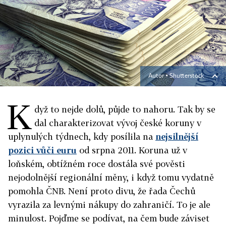
Autor ▪
Shutterstock
K
dyž to nejde dolů, půjde to nahoru. Tak by se
dal charakterizovat vývoj české koruny v
uplynulých týdnech, kdy posílila na
nejsilnější
pozici vůči euru
od srpna 2011. Koruna už v
loňském, obtížném roce dostála své pověsti
nejodolnější regionální měny, i když tomu vydatně
pomohla ČNB. Není proto divu, že řada Čechů
vyrazila za levnými nákupy do zahraničí. To je ale
minulost. Pojďme se podívat, na čem bude záviset