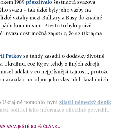
 rokem 1989
přezdívalo
šestnáctá svazová
ého svazu – tak úzké byly jeho vazby na
lízké vztahy mezi Bulhary a Rusy do značné
o pádu komunismu. Přesto to bylo právě
é invazi dost možná zajistilo, že se Ukrajina
il Petkov
se tehdy zasadil o dodávky životně
a Ukrajinu, což Kyjev tehdy z jiných zdrojů
musel udělat v co nejpřísnější tajnosti, protože
 narazila i na odpor jeho vlastních koaličních
ko Ukrajině pomohlo, nyní
zjistil německý deník
inští politici jeho informace oficiálně potvrdili.
VÁ VÁM JEŠTĚ 80 % ČLÁNKU