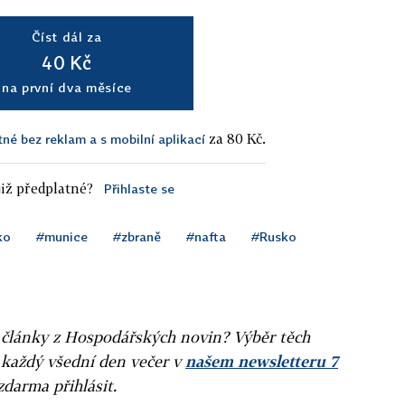
Číst dál za
40 Kč
na první dva měsíce
za 80 Kč.
tné bez reklam a s mobilní aplikací
iž předplatné?
Přihlaste se
ko
#munice
#zbraně
#nafta
#Rusko
ní články z Hospodářských novin? Výběr těch
 každý všední den večer v
našem newsletteru 7
zdarma přihlásit.