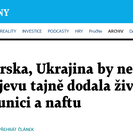
ARCHIV
REALITY
INVESTICE
PODCASTY
HRY
PročNe
D
ska, Ukrajina by ne
yjevu tajně dodala ži
nici a naftu
PŘEHRÁT ČLÁNEK