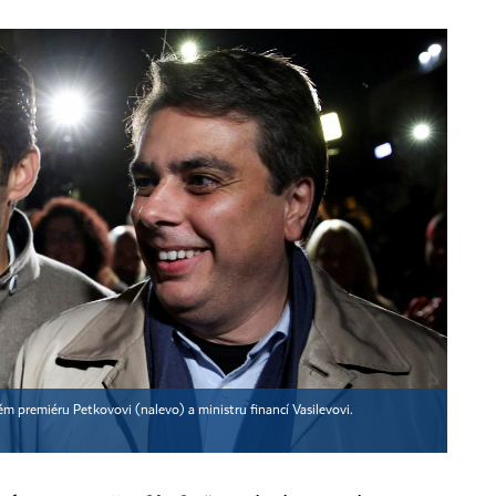
ém premiéru Petkovovi (nalevo) a ministru financí Vasilevovi.