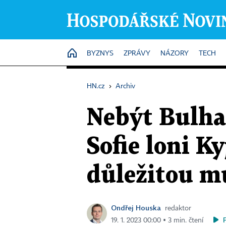
HOME
BYZNYS
ZPRÁVY
NÁZORY
TECH
HN.cz
›
Archiv
Nebýt Bulhar
Sofie loni K
důležitou mu
Ondřej Houska
redaktor
19. 1. 2023 00:00 ▪ 3 min. čtení