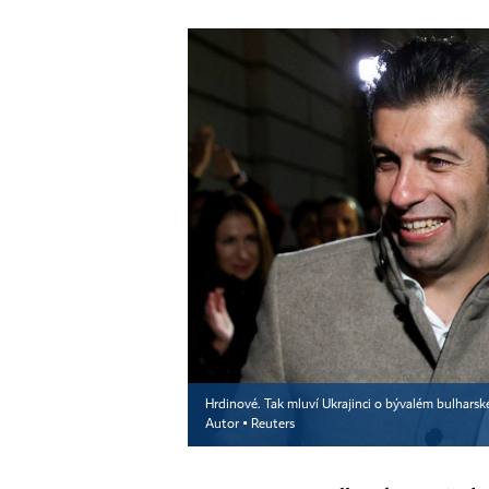
Hrdinové. Tak mluví Ukrajinci o bývalém bulharsk
Autor ▪
Reuters