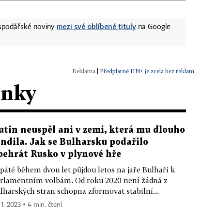
mezi své oblíbené tituly
ospodářské noviny
na Google
|
Předplatné HN+ je zcela bez reklam.
ánky
utin neuspěl ani v zemi, která mu dlouho
andila. Jak se Bulharsku podařilo
behrát Rusko v plynové hře
páté během dvou let půjdou letos na jaře Bulhaři k
rlamentním volbám. Od roku 2020 není žádná z
lharských stran schopna zformovat stabilní...
 1. 2023 ▪ 4 min. čtení