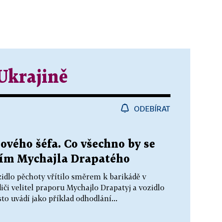
Ukrajině
ODEBÍRAT
vého šéfa. Co všechno by se
ím Mychajla Drapatého
zidlo pěchoty vřítilo směrem k barikádě v
iči velitel praporu Mychajlo Drapatyj a vozidlo
to uvádí jako příklad odhodlání...