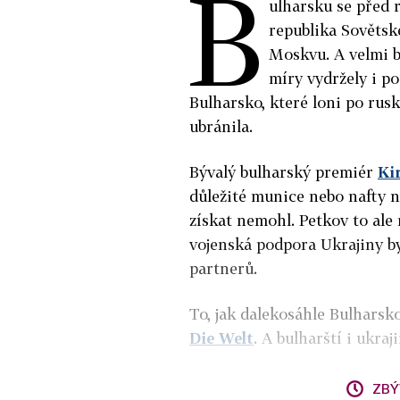
B
ulharsku se před
republika Sovětsk
Moskvu. A velmi b
míry vydržely i p
Bulharsko, které loni po rusk
ubránila.
Bývalý bulharský premiér
Kir
důležité munice nebo nafty n
získat nemohl. Petkov to ale 
vojenská podpora Ukrajiny by
partnerů.
To, jak dalekosáhle Bulhars
Die Welt
. A bulharští i ukraj
ZBÝ