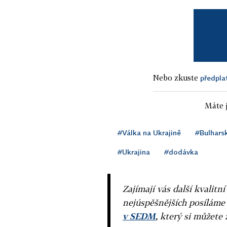
Nebo zkuste
předpla
Máte j
#Válka na Ukrajině
#Bulhars
#Ukrajina
#dodávka
Zajímají vás další kvalit
nejúspěšnějších posíláme
v SEDM
, který si můžete 