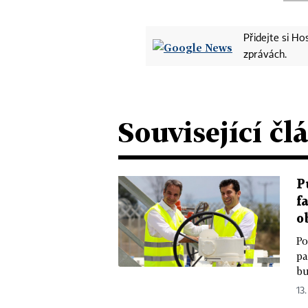
Přidejte si H
zprávách.
Související čl
P
f
o
Po
pa
bu
13.