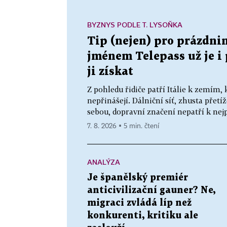
BYZNYS PODLE T. LYSOŇKA
Tip (nejen) pro prázdnin
jménem Telepass už je i p
ji získat
Z pohledu řidiče patří Itálie k zemím, 
nepřinášejí. Dálniční síť, zhusta přetí
sebou, dopravní značení nepatří k nejp
7. 8. 2026 ▪ 5 min. čtení
ANALÝZA
Je španělský premiér
anticivilizační gauner? Ne,
migraci zvládá líp než
konkurenti, kritiku ale