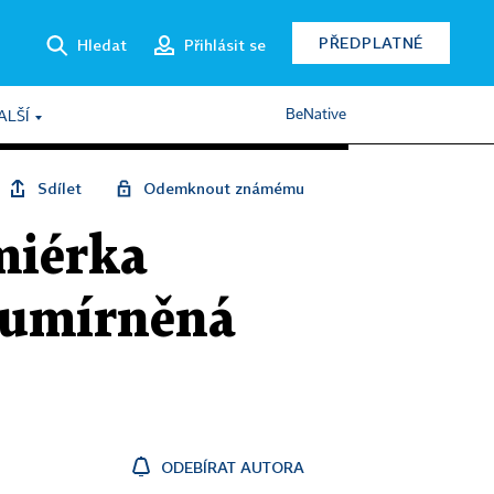
PŘEDPLATNÉ
Hledat
Přihlásit se
BeNative
ALŠÍ
Sdílet
Odemknout známému
miérka
o umírněná
ODEBÍRAT AUTORA