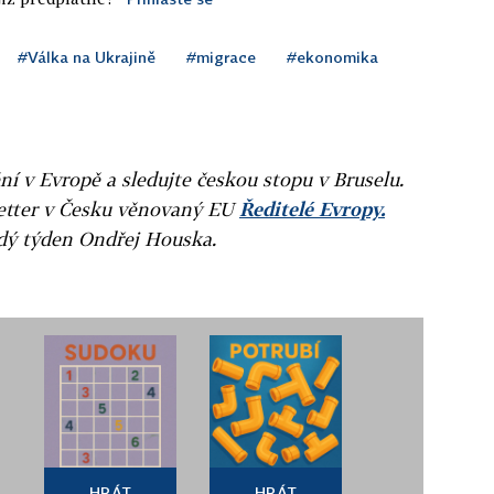
#Válka na Ukrajině
#migrace
#ekonomika
ní v Evropě a sledujte českou stopu v Bruselu.
letter v Česku věnovaný EU
Ředitelé Evropy.
ždý týden Ondřej Houska.
HRÁT
HRÁT