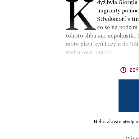
K
dyž byla Giorgia 
migranty pomocí 
Středomoří s tím,
co se na podzim 
tohoto slibu ani nepokusila. 
moře plaví kvůli azylu do Itá
Meloniové k moci.
ZBÝ
Nebo zkuste
předpla
Máte j