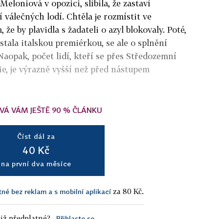
Meloniová v opozici, slíbila, že zastaví
válečných lodí. Chtěla je rozmístit ve
 že by plavidla s žadateli o azyl blokovaly. Poté,
stala italskou premiérkou, se ale o splnění
Naopak, počet lidí, kteří se přes Středozemní
lie, je výrazně vyšší než před nástupem
VÁ VÁM JEŠTĚ 90 % ČLÁNKU
Číst dál za
40 Kč
na první dva měsíce
za 80 Kč.
tné bez reklam a s mobilní aplikací
iž předplatné?
Přihlaste se