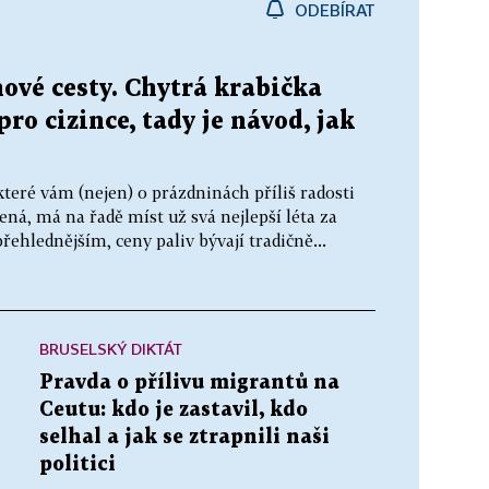
ODEBÍRAT
ové cesty. Chytrá krabička
ro cizince, tady je návod, jak
které vám (nejen) o prázdninách příliš radosti
žená, má na řadě míst už svá nejlepší léta za
řehlednějším, ceny paliv bývají tradičně...
BRUSELSKÝ DIKTÁT
Pravda o přílivu migrantů na
Ceutu: kdo je zastavil, kdo
selhal a jak se ztrapnili naši
politici