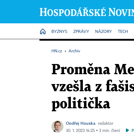
HOME
BYZNYS
ZPRÁVY
NÁZORY
TECH
HN.cz
›
Archiv
Proměna Mel
vzešla z faš
politička
Ondřej Houska
redaktor
30. 1. 2023 14:25 ▪ 3 min. čtení