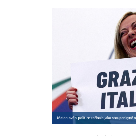
Meloniová v politice začínala jako stoupenkyně 