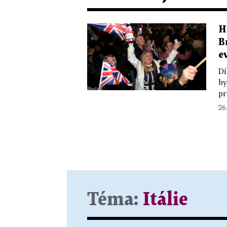
H
B
e
Dí
by
pr
26.
Téma:
Itálie