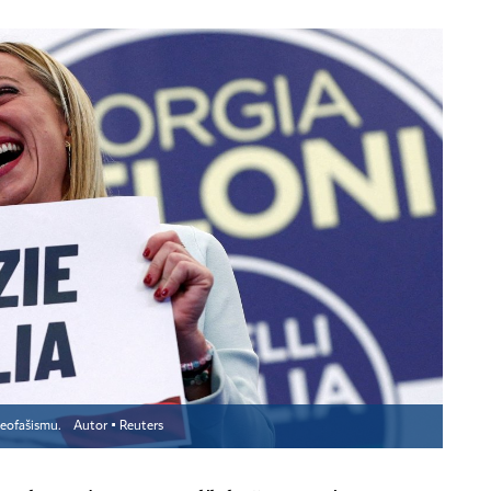
neofašismu.
Autor ▪
Reuters