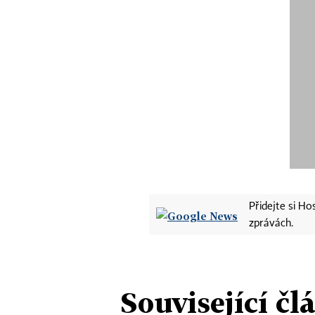
Přidejte si H
zprávách.
Související čl