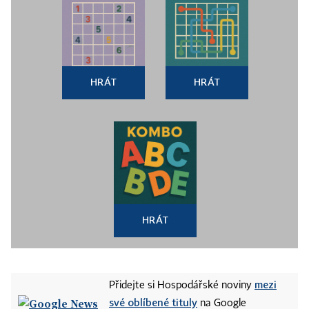
HRÁT
HRÁT
HRÁT
mezi
Přidejte si Hospodářské noviny
své oblíbené tituly
na Google