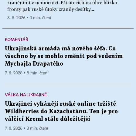
zraněními v nemocnici. Při útocích na obce blízko
fronty pak ruské útoky zranily desítky...
8. 8. 2026 ▪ 3 min. čtení
KOMENTÁŘ
Ukrajinská armáda má nového šéfa. Co
všechno by se mohlo změnit pod vedením
Mychajla Drapatého
7. 8. 2026 ▪ 8 min. čtení
VÁLKA NA UKRAJINĚ
Ukrajinci vyhánějí ruské online tržiště
Wildberries do Kazachstánu. Ten je pro
válčící Kreml stále důležitější
7. 8. 2026 ▪ 3 min. čtení