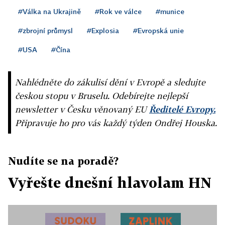
#Válka na Ukrajině
#Rok ve válce
#munice
#zbrojní průmysl
#Explosia
#Evropská unie
#USA
#Čína
Nahlédněte do zákulisí dění v Evropě a sledujte
českou stopu v Bruselu. Odebírejte nejlepší
newsletter v Česku věnovaný EU
Ředitelé Evropy.
Připravuje ho pro vás každý týden Ondřej Houska.
Nudíte se na poradě?
Vyřešte dnešní hlavolam HN