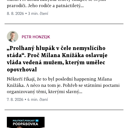
prarodiči. Jeho rodiče a patnáctiletý...
8. 8. 2026 ▪ 3 min. čtení
PETR HONZEJK
„Prolhaný hlupák v čele nemyslícího
stáda“. Proč Milana Knížáka oslavuje
vláda vedená mužem, kterým umělec
opovrhoval
Někteří říkají, že to byl poslední happening Milana
Knížáka. A něco na tom je. Pohřeb se státními poctami
organizovaný těmi, kterými slavný...
7. 8. 2026 ▪ 4 min. čtení