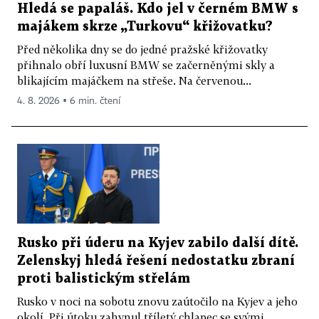
Hledá se papaláš. Kdo jel v černém BMW s
majákem skrze „Turkovu“ křižovatku?
Před několika dny se do jedné pražské křižovatky
přihnalo obří luxusní BMW se začerněnými skly a
blikajícím majáčkem na střeše. Na červenou...
4. 8. 2026 ▪ 6 min. čtení
Rusko při úderu na Kyjev zabilo další dítě.
Zelenskyj hledá řešení nedostatku zbraní
proti balistickým střelám
Rusko v noci na sobotu znovu zaútočilo na Kyjev a jeho
okolí. Při útoku zahynul tříletý chlapec se svými