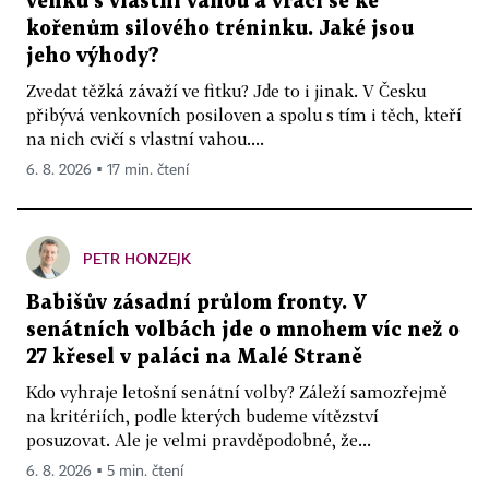
venku s vlastní vahou a vrací se ke
kořenům silového tréninku. Jaké jsou
jeho výhody?
Zvedat těžká závaží ve fitku? Jde to i jinak. V Česku
přibývá venkovních posiloven a spolu s tím i těch, kteří
na nich cvičí s vlastní vahou....
6. 8. 2026 ▪ 17 min. čtení
PETR HONZEJK
Babišův zásadní průlom fronty. V
senátních volbách jde o mnohem víc než o
27 křesel v paláci na Malé Straně
Kdo vyhraje letošní senátní volby? Záleží samozřejmě
na kritériích, podle kterých budeme vítězství
posuzovat. Ale je velmi pravděpodobné, že...
6. 8. 2026 ▪ 5 min. čtení