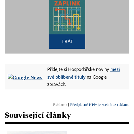
HRÁT
mezi
Přidejte si Hospodářské noviny
své oblíbené tituly
na Google
zprávách.
|
Předplatné HN+ je zcela bez reklam.
Související články