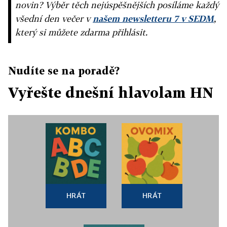
novin? Výběr těch nejúspěšnějších posíláme každý
všední den večer v
našem newsletteru 7 v SEDM
,
který si můžete zdarma přihlásit.
Nudíte se na poradě?
Vyřešte dnešní hlavolam HN
HRÁT
HRÁT