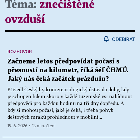
Téma:
znečištěné
ovzduší
ODEBÍRAT
ROZHOVOR
Začneme letos předpovídat počasí s
přesností na kilometr, říká šéf ČHMÚ.
Jaký nás čeká začátek prázdnin?
Přivedl Český hydrometeorologický ústav do doby, kdy
je schopen lidem skoro v každé tuzemské vsi nabídnout
předpovědi pro každou hodinu na tři dny dopředu. A
kdy si mohou počasí, jaké je čeká, i třeba pohyb
dešťových mraků prohlédnout v mobilní...
19. 6. 2026 ▪ 13 min. čtení