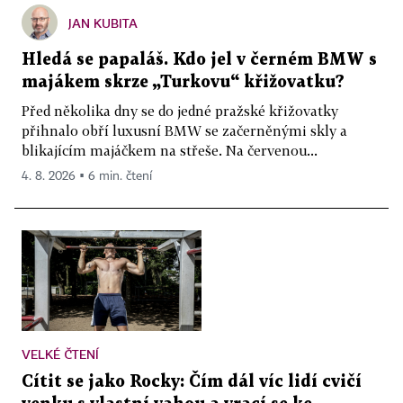
JAN KUBITA
Hledá se papaláš. Kdo jel v černém BMW s
majákem skrze „Turkovu“ křižovatku?
Před několika dny se do jedné pražské křižovatky
přihnalo obří luxusní BMW se začerněnými skly a
blikajícím majáčkem na střeše. Na červenou...
4. 8. 2026 ▪ 6 min. čtení
VELKÉ ČTENÍ
Cítit se jako Rocky: Čím dál víc lidí cvičí