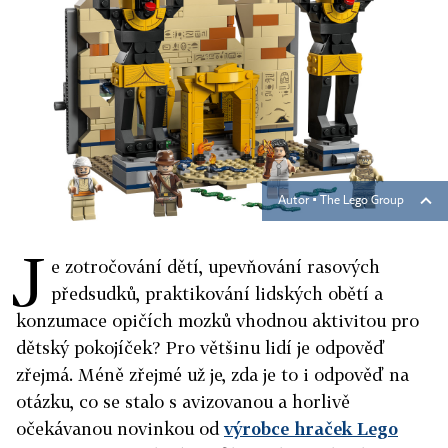
Autor ▪
The Lego Group
J
e zotročování dětí, upevňování rasových
předsudků, praktikování lidských obětí a
konzumace opičích mozků vhodnou aktivitou pro
dětský pokojíček? Pro většinu lidí je odpověď
zřejmá. Méně zřejmé už je, zda je to i odpověď na
otázku, co se stalo s avizovanou a horlivě
očekávanou novinkou od
výrobce hraček Lego