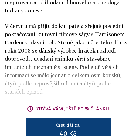
inspirovanou příhodami filmového archeologa
Indiany Jonese.
V červnu má přijít do kin páté a zřejmě poslední
pokračování kultovní filmové ságy s Harrisonem
Fordem v hlavní roli. Stejně jako u čtvrtého dílu z
roku 2008 se dánský výrobce hraček rozhodl
doprovodit uvedení snímku sérií stavebnic
imitujících nejznámější scény. Podle dřívějších
informací se mělo jednat o celkem osm kousků,
čtyři podle nejnovějšího filmu a čtyři podle
starších epizod.
ZBÝVÁ VÁM JEŠTĚ 80 % ČLÁNKU
Číst dál za
40 Kč