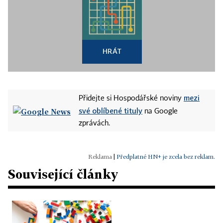
HRÁT
mezi
Přidejte si Hospodářské noviny
své oblíbené tituly
na Google
zprávách.
|
Předplatné HN+ je zcela bez reklam.
Související články