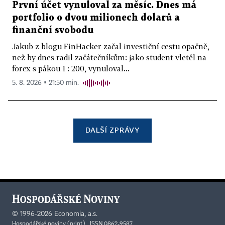
První účet vynuloval za měsíc. Dnes má
portfolio o dvou milionech dolarů a
finanční svobodu
Jakub z blogu FinHacker začal investiční cestu opačně,
než by dnes radil začátečníkům: jako student vletěl na
forex s pákou 1 : 200, vynuloval...
5. 8. 2026 ▪ 21:50 min.
DALŠÍ ZPRÁVY
©
1996-2026
Economia, a.s.
Hospodářské noviny (print) ISSN 0862-9587