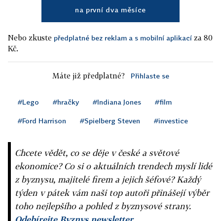
na první dva měsíce
Nebo zkuste
za 80
předplatné bez reklam a s mobilní aplikací
Kč.
Máte již předplatné?
Přihlaste se
#Lego
#hračky
#Indiana Jones
#film
#Ford Harrison
#Spielberg Steven
#investice
Chcete vědět, co se děje v české a světové
ekonomice? Co si o aktuálních trendech myslí lidé
z byznysu, majitelé firem a jejich šéfové? Každý
týden v pátek vám naši top autoři přinášejí výběr
toho nejlepšího a pohled z byznysové strany.
Odebírejte Byznys newsletter.