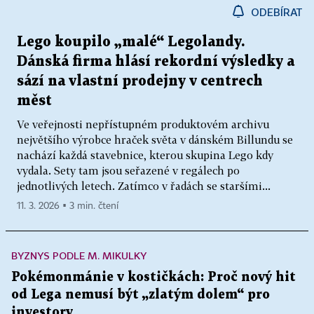
ODEBÍRAT
Lego koupilo „malé“ Legolandy.
Dánská firma hlásí rekordní výsledky a
sází na vlastní prodejny v centrech
měst
Ve veřejnosti nepřístupném produktovém archivu
největšího výrobce hraček světa v dánském Billundu se
nachází každá stavebnice, kterou skupina Lego kdy
vydala. Sety tam jsou seřazené v regálech po
jednotlivých letech. Zatímco v řadách se staršími...
11. 3. 2026 ▪ 3 min. čtení
BYZNYS PODLE M. MIKULKY
Pokémonmánie v kostičkách: Proč nový hit
od Lega nemusí být „zlatým dolem“ pro
investory