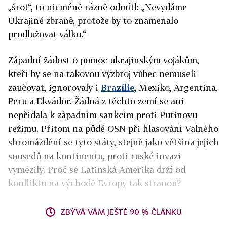
„šrot“, to nicméně rázně odmítl: „Nevydáme
Ukrajině zbraně, protože by to znamenalo
prodlužovat válku.“
Západní žádost o pomoc ukrajinským vojákům,
kteří by se na takovou výzbroj vůbec nemuseli
zaučovat, ignorovaly i
Brazílie
, Mexiko, Argentina,
Peru a Ekvádor. Žádná z těchto zemí se ani
nepřidala k západním sankcím proti Putinovu
režimu. Přitom na půdě OSN při hlasování Valného
shromáždění se tyto státy, stejně jako většina jejich
sousedů na kontinentu, proti ruské invazi
vymezily. Proč se Latinská Amerika drží od
konfliktu na východě Evropy tak stranou?
ZBÝVÁ VÁM JEŠTĚ 90 % ČLÁNKU