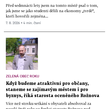
Před sedmnácti lety jsem na tomto místě psal o tom,
jak jsme se jako studenti dělili na ekonomy „tvrdé“,
kteří hovořili zejména...
7. 8. 2026 ▪ 4 min. čtení
ZELENÁ OBEC ROKU
Když budeme atraktivní pro občany,
staneme se zajímavým městem i pro
byznys, říká starosta oceněného Rožnova
Více než stovku setkání s obyvateli absolvoval za
necelé čtyři roky ve funkci starosty Rožnova pod