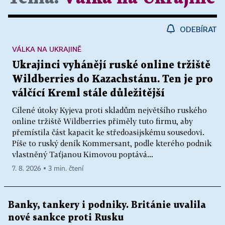
ODEBÍRAT
VÁLKA NA UKRAJINĚ
Ukrajinci vyhánějí ruské online tržiště
Wildberries do Kazachstánu. Ten je pro
válčící Kreml stále důležitější
Cílené útoky Kyjeva proti skladům největšího ruského
online tržiště Wildberries přiměly tuto firmu, aby
přemístila část kapacit ke středoasijskému sousedovi.
Píše to ruský deník Kommersant, podle kterého podnik
vlastněný Taťjanou Kimovou poptává...
7. 8. 2026 ▪ 3 min. čtení
Banky, tankery i podniky. Británie uvalila
nové sankce proti Rusku