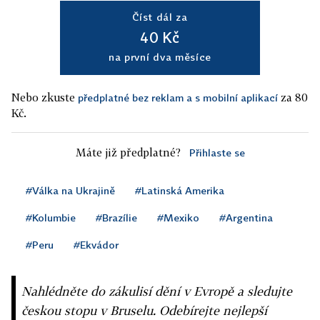
Číst dál za
40 Kč
na první dva měsíce
Nebo zkuste
za 80
předplatné bez reklam a s mobilní aplikací
Kč.
Máte již předplatné?
Přihlaste se
#Válka na Ukrajině
#Latinská Amerika
#Kolumbie
#Brazílie
#Mexiko
#Argentina
#Peru
#Ekvádor
Nahlédněte do zákulisí dění v Evropě a sledujte
českou stopu v Bruselu. Odebírejte nejlepší