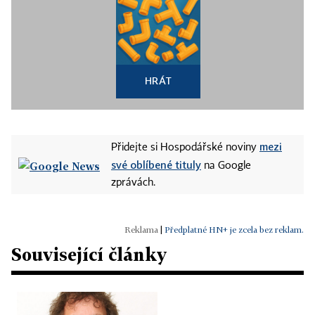
HRÁT
mezi
Přidejte si Hospodářské noviny
své oblíbené tituly
na Google
zprávách.
|
Předplatné HN+ je zcela bez reklam.
Související články