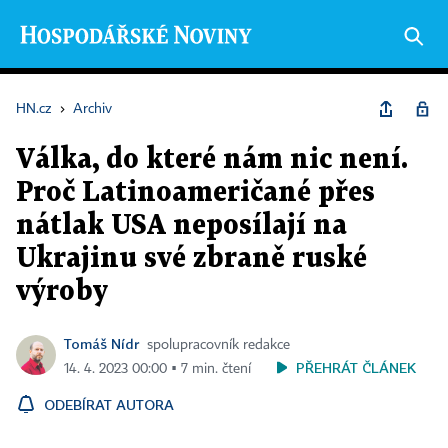
HN.cz
›
Archiv
Válka, do které nám nic není.
Proč Latinoameričané přes
nátlak USA neposílají na
Ukrajinu své zbraně ruské
výroby
Tomáš Nídr
spolupracovník redakce
PŘEHRÁT ČLÁNEK
14. 4. 2023 00:00 ▪ 7 min. čtení
ODEBÍRAT AUTORA