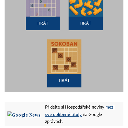
HRÁT
HRÁT
HRÁT
mezi
Přidejte si Hospodářské noviny
své oblíbené tituly
na Google
zprávách.