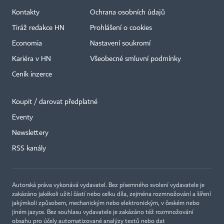
Kontakty
Ochrana osobních údajů
Tiráž redakce HN
Prohlášení o cookies
Economia
Nastavení soukromí
Kariéra v HN
Všeobecné smluvní podmínky
Ceník inzerce
Koupit / darovat předplatné
Eventy
×
Newslettery
RSS kanály
Autorská práva vykonává vydavatel. Bez písemného svolení vydavatele je
zakázáno jakékoli užití částí nebo celku díla, zejména rozmnožování a šíření
jakýmkoli způsobem, mechanickým nebo elektronickým, v českém nebo
jiném jazyce. Bez souhlasu vydavatele je zakázáno též rozmnožování
obsahu pro účely automatizované analýzy textů nebo dat