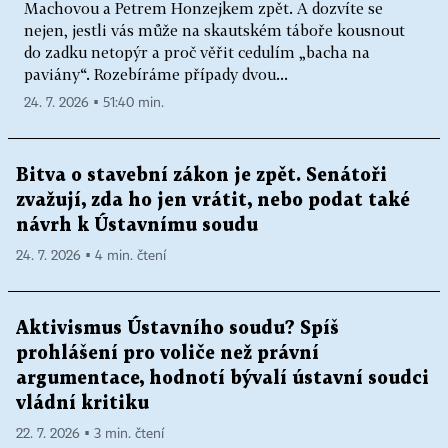
Machovou a Petrem Honzejkem zpět. A dozvíte se
nejen, jestli vás může na skautském táboře kousnout
do zadku netopýr a proč věřit cedulím „bacha na
paviány“. Rozebíráme případy dvou...
24. 7. 2026 ▪ 51:40 min.
Bitva o stavební zákon je zpět. Senátoři
zvažují, zda ho jen vrátit, nebo podat také
návrh k Ústavnímu soudu
24. 7. 2026 ▪ 4 min. čtení
Aktivismus Ústavního soudu? Spíš
prohlášení pro voliče než právní
argumentace, hodnotí bývalí ústavní soudci
vládní kritiku
22. 7. 2026 ▪ 3 min. čtení