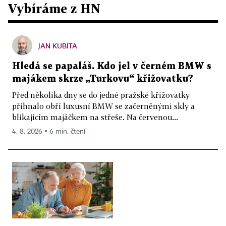
Vybíráme z HN
JAN KUBITA
Hledá se papaláš. Kdo jel v černém BMW s
majákem skrze „Turkovu“ křižovatku?
Před několika dny se do jedné pražské křižovatky
přihnalo obří luxusní BMW se začerněnými skly a
blikajícím majáčkem na střeše. Na červenou...
4. 8. 2026 ▪ 6 min. čtení