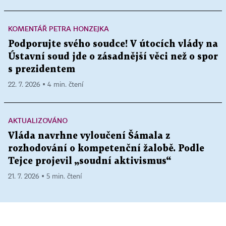
KOMENTÁŘ PETRA HONZEJKA
Podporujte svého soudce! V útocích vlády na
Ústavní soud jde o zásadnější věci než o spor
s prezidentem
22. 7. 2026 ▪ 4 min. čtení
AKTUALIZOVÁNO
Vláda navrhne vyloučení Šámala z
rozhodování o kompetenční žalobě. Podle
Tejce projevil „soudní aktivismus“
21. 7. 2026 ▪ 5 min. čtení