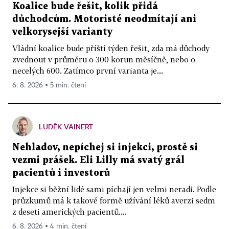
Koalice bude řešit, kolik přidá
důchodcům. Motoristé neodmítají ani
velkorysejší varianty
Vládní koalice bude příští týden řešit, zda má důchody
zvednout v průměru o 300 korun měsíčně, nebo o
necelých 600. Zatímco první varianta je...
6. 8. 2026 ▪ 5 min. čtení
LUDĚK VAINERT
Nehladov, nepíchej si injekci, prostě si
vezmi prášek. Eli Lilly má svatý grál
pacientů i investorů
Injekce si běžní lidé sami píchají jen velmi neradi. Podle
průzkumů má k takové formě užívání léků averzi sedm
z deseti amerických pacientů....
6. 8. 2026 ▪ 4 min. čtení