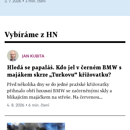
2. 7. 2026 ▪ 3 min. čtení
Vybíráme z HN
JAN KUBITA
Hledá se papaláš. Kdo jel v černém BMW s
majákem skrze „Turkovu“ křižovatku?
Před několika dny se do jedné pražské křižovatky
přihnalo obří luxusní BMW se začerněnými skly a
blikajícím majáčkem na střeše. Na červenou...
4. 8. 2026 ▪ 6 min. čtení