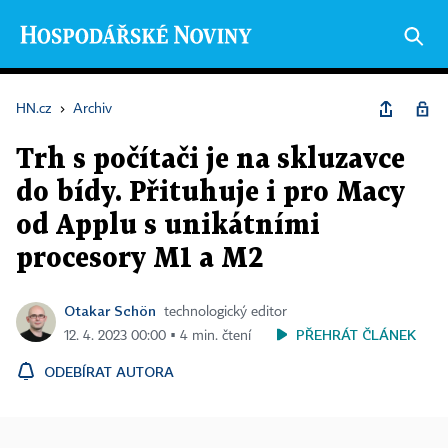
HN.cz
›
Archiv
Trh s počítači je na skluzavce
do bídy. Přituhuje i pro Macy
od Applu s unikátními
procesory M1 a M2
Otakar Schön
technologický editor
PŘEHRÁT ČLÁNEK
12. 4. 2023 00:00 ▪ 4 min. čtení
ODEBÍRAT AUTORA