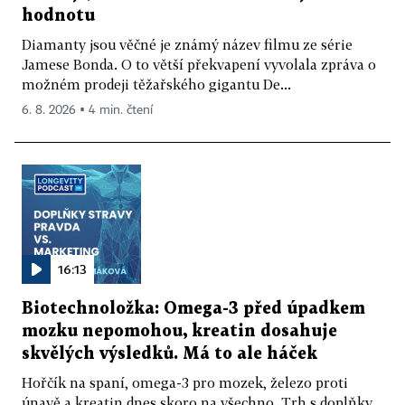
hodnotu
Diamanty jsou věčné je známý název filmu ze série
Jamese Bonda. O to větší překvapení vyvolala zpráva o
možném prodeji těžařského gigantu De...
6. 8. 2026 ▪ 4 min. čtení
16:13
Biotechnoložka: Omega-3 před úpadkem
mozku nepomohou, kreatin dosahuje
skvělých výsledků. Má to ale háček
Hořčík na spaní, omega-3 pro mozek, železo proti
únavě a kreatin dnes skoro na všechno. Trh s doplňky