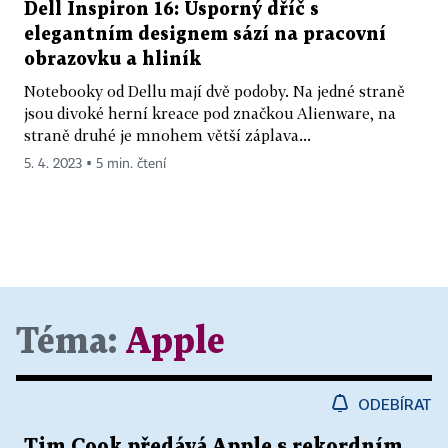
Dell Inspiron 16: Úsporný dříč s
elegantním designem sází na pracovní
obrazovku a hliník
Notebooky od Dellu mají dvě podoby. Na jedné straně
jsou divoké herní kreace pod značkou Alienware, na
straně druhé je mnohem větší záplava...
5. 4. 2023 ▪ 5 min. čtení
Téma:
Apple
ODEBÍRAT
Tim Cook předává Apple s rekordním