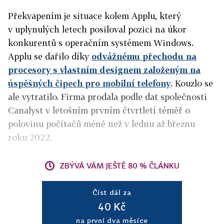
Překvapením je situace kolem Applu, který
v uplynulých letech posiloval pozici na úkor
konkurentů s operačním systémem Windows.
Applu se dařilo díky
odvážnému přechodu na
procesory s vlastním designem založeným na
úspěšných čipech pro mobilní telefony
. Kouzlo se
ale vytratilo. Firma prodala podle dat společnosti
Canalyst v letošním prvním čtvrtletí téměř o
polovinu počítačů méně než v lednu až březnu
roku 2022.
ZBÝVÁ VÁM JEŠTĚ 80 % ČLÁNKU
Číst dál za
40 Kč
na první dva měsíce