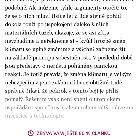
podobně. Ale můžeme tyhle argumenty otočit: to,
že se o nich mluví tisíce let a lidé stejně pořád
dokola touží po uspokojení daleko širších
materiálních tužeb, ukazuje, že se asi zítra
nevzbudíme a neřekneme si – kvůli hrozbě změn
klimatu se úplně změníme a všichni začneme žít
na základě principu soběstačnosti. V poslední době
jsou představy o nerůstu poháněny panickou
reakcí. Je totiž pravda, že změna klimatu je velkým
nebezpečím a jeho zvládnutí bude obtížné. Lidé
správně říkají, že pokrok v tomto boji je příliš
pomalý. Řešením však není snění o utopickém
uspořádání společnosti, ale mnohem větší důraz na
investice a technologie.
ZBÝVÁ VÁM JEŠTĚ 80 % ČLÁNKU