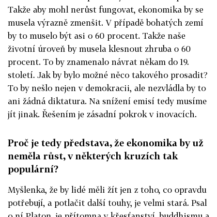
Takže aby mohl nerůst fungovat, ekonomika by se
musela výrazně zmenšit. V případě bohatých zemí
by to muselo být asi o 60 procent. Takže naše
životní úroveň by musela klesnout zhruba o 60
procent. To by znamenalo návrat někam do 19.
století. Jak by bylo možné něco takového prosadit?
To by nešlo nejen v demokracii, ale nezvládla by to
ani žádná diktatura. Na snížení emisí tedy musíme
jít jinak. Řešením je zásadní pokrok v inovacích.
Proč je tedy představa, že ekonomika by už
neměla růst, v některých kruzích tak
populární?
Myšlenka, že by lidé měli žít jen z toho, co opravdu
potřebují, a potlačit další touhy, je velmi stará. Psal
o ní Platon, je přítomna v křesťanství, buddhismu a