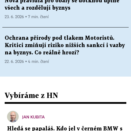
Nová pravidla pro obaly se dotknou úplně
všech a rozdělují byznys
23. 6. 2026 ▪ 7 min. čtení
Ochrana přírody pod tlakem Motoristů.
Kritici zmiňují riziko nižších sankcí i vazby
na byznys. Co reálně hrozí?
22. 6. 2026 ▪ 4 min. čtení
Vybíráme z HN
JAN KUBITA
Hledá se papaláš. Kdo jel v černém BMW s