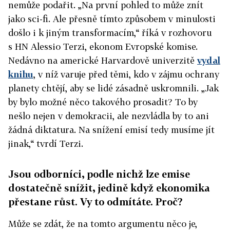
nemůže podařit. „Na první pohled to může znít
jako sci-fi. Ale přesně tímto způsobem v minulosti
došlo i k jiným transformacím,“ říká v rozhovoru
s HN Alessio Terzi, ekonom Evropské komise.
Nedávno na americké Harvardově univerzitě
vydal
knihu
, v níž varuje před těmi, kdo v zájmu ochrany
planety chtějí, aby se lidé zásadně uskromnili. „Jak
by bylo možné něco takového prosadit? To by
nešlo nejen v demokracii, ale nezvládla by to ani
žádná diktatura. Na snížení emisí tedy musíme jít
jinak,“ tvrdí Terzi.
Jsou odborníci, podle nichž lze emise
dostatečně snížit, jedině když ekonomika
přestane růst. Vy to odmítáte. Proč?
Může se zdát, že na tomto argumentu něco je,