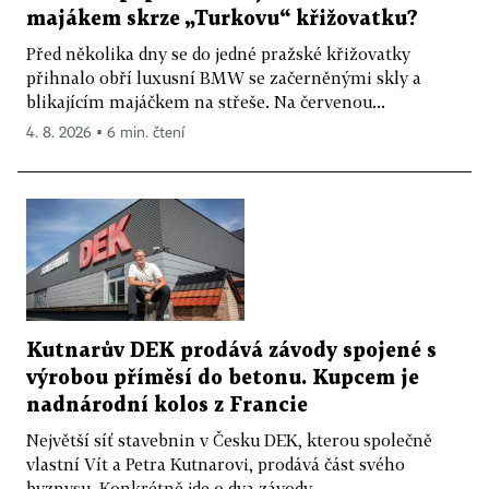
majákem skrze „Turkovu“ křižovatku?
Před několika dny se do jedné pražské křižovatky
přihnalo obří luxusní BMW se začerněnými skly a
blikajícím majáčkem na střeše. Na červenou...
4. 8. 2026 ▪ 6 min. čtení
Kutnarův DEK prodává závody spojené s
výrobou příměsí do betonu. Kupcem je
nadnárodní kolos z Francie
Největší síť stavebnin v Česku DEK, kterou společně
vlastní Vít a Petra Kutnarovi, prodává část svého
byznysu. Konkrétně jde o dva závody...