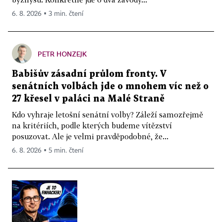
6. 8. 2026 ▪ 3 min. čtení
PETR HONZEJK
Babišův zásadní průlom fronty. V
senátních volbách jde o mnohem víc než o
27 křesel v paláci na Malé Straně
Kdo vyhraje letošní senátní volby? Záleží samozřejmě
na kritériích, podle kterých budeme vítězství
posuzovat. Ale je velmi pravděpodobné, že...
6. 8. 2026 ▪ 5 min. čtení