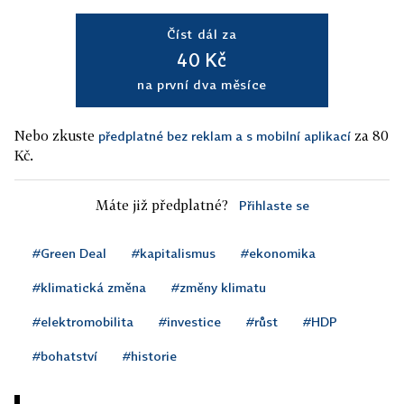
Číst dál za
40 Kč
na první dva měsíce
Nebo zkuste
za 80
předplatné bez reklam a s mobilní aplikací
Kč.
Máte již předplatné?
Přihlaste se
#Green Deal
#kapitalismus
#ekonomika
#klimatická změna
#změny klimatu
#elektromobilita
#investice
#růst
#HDP
#bohatství
#historie