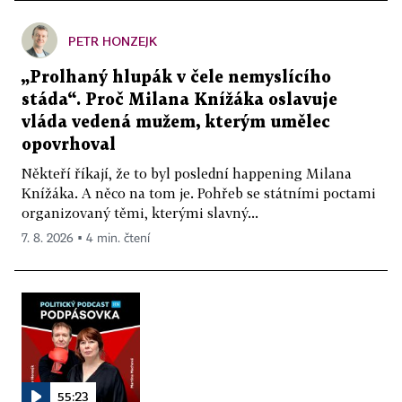
PETR HONZEJK
„Prolhaný hlupák v čele nemyslícího
stáda“. Proč Milana Knížáka oslavuje
vláda vedená mužem, kterým umělec
opovrhoval
Někteří říkají, že to byl poslední happening Milana
Knížáka. A něco na tom je. Pohřeb se státními poctami
organizovaný těmi, kterými slavný...
7. 8. 2026 ▪ 4 min. čtení
55:23