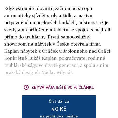
Když vstoupíte dovnitř, začnou od stropu
automaticky sjíždět stoly a židle z masivu
připevněné na ocelových lankách, místnost ožije
světly a na přiloženém tabletu se spojíte s majiteli
přímo do truhlárny. První samoobslužný
showroom na nábytek v Česku otevřela firma
Kaplan nábytek z Orliček u Jablonného nad Orlicí.
Konkrétně Lukáš Kaplan, pokračovatel rodinné
truhlářské ságy ve čtvrté generaci, a spolu s ním
pražský designér Václav Mlynář.
ZBÝVÁ VÁM JEŠTĚ 90 % ČLÁNKU
Číst dál za
40 Kč
na první dva měsíce