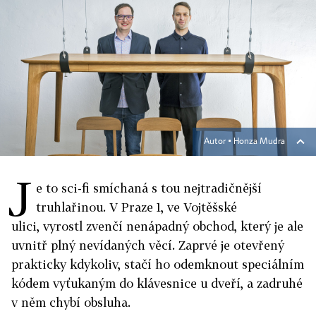
Autor ▪
Honza Mudra
J
e to sci-fi smíchaná s tou nejtradičnější
truhlařinou. V Praze 1, ve Vojtěšské
ulici, vyrostl zvenčí nenápadný obchod, který je ale
uvnitř plný nevídaných věcí. Zaprvé je otevřený
prakticky kdykoliv, stačí ho odemknout speciálním
kódem vyťukaným do klávesnice u dveří, a zadruhé
v něm chybí obsluha.