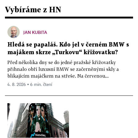
Vybíráme z HN
JAN KUBITA
Hledá se papaláš. Kdo jel v černém BMW s
majákem skrze „Turkovu“ křižovatku?
Před několika dny se do jedné pražské křižovatky
přihnalo obří luxusní BMW se začerněnými skly a
blikajícím majáčkem na střeše. Na červenou...
4. 8. 2026 ▪ 6 min. čtení