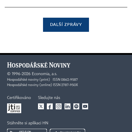
DALŠÍ ZPRÁVY
©
1996-2026
Economia, a.s.
Hospodářské noviny (print) ISSN 0862-9587
Hospodářské noviny (online) ISSN 2787-950X
Certifikováno
Sledujte nás
Stáhněte si aplikaci HN