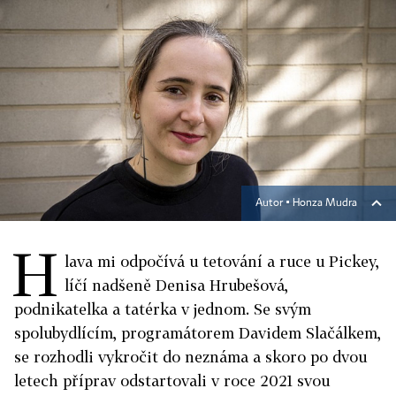
Autor ▪
Honza Mudra
H
lava mi odpočívá u tetování a ruce u Pickey,
líčí nadšeně Denisa Hrubešová,
podnikatelka a tatérka v jednom. Se svým
spolubydlícím, programátorem Davidem Slačálkem,
se rozhodli vykročit do neznáma a skoro po dvou
letech příprav odstartovali v roce 2021 svou