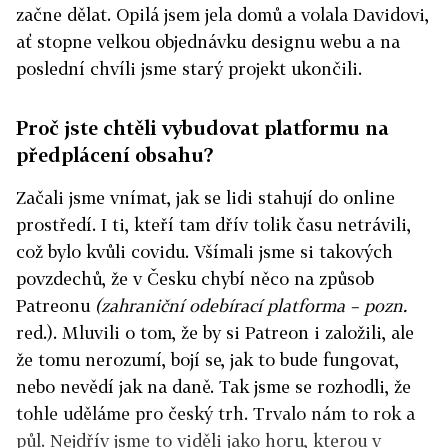
začne dělat. Opilá jsem jela domů a volala Davidovi,
ať stopne velkou objednávku designu webu a na
poslední chvíli jsme starý projekt ukončili.
Proč jste chtěli vybudovat platformu na
předplácení obsahu?
Začali jsme vnímat, jak se lidi stahují do online
prostředí. I ti, kteří tam dřív tolik času netrávili,
což bylo kvůli covidu. Všímali jsme si takových
povzdechů, že v Česku chybí něco na způsob
Patreonu
(zahraniční odebírací platforma – pozn.
red.). Mluvili o tom, že by si Patreon i založili, ale
že tomu nerozumí, bojí se, jak to bude fungovat,
nebo nevědí jak na daně. Tak jsme se rozhodli, že
tohle uděláme pro český trh. Trvalo nám to rok a
půl. Nejdřív jsme to viděli jako horu, kterou v