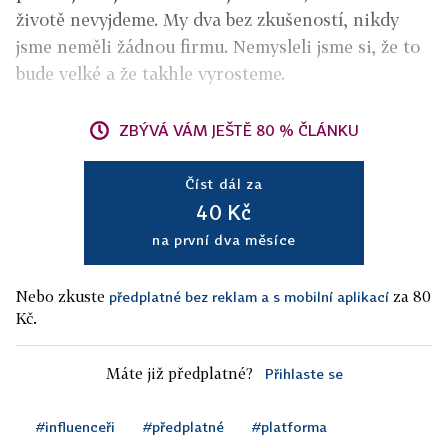
životě nevyjdeme. My dva bez zkušeností, nikdy
jsme neměli žádnou firmu. Nemysleli jsme si, že to
bude velké a že takhle vyrosteme.
ZBÝVÁ VÁM JEŠTĚ 80 % ČLÁNKU
Číst dál za
40 Kč
na první dva měsíce
Nebo zkuste
za 80
předplatné bez reklam a s mobilní aplikací
Kč.
Máte již předplatné?
Přihlaste se
#influenceři
#předplatné
#platforma