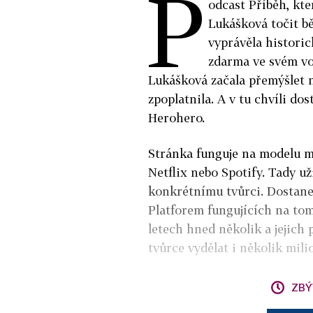
P
odcast Příběh, kte
Lukášková točit b
vyprávěla histori
zdarma ve svém vo
Lukášková začala přemýšlet 
zpoplatnila. A v tu chvíli do
Herohero.
Stránka funguje na modelu 
Netflix nebo Spotify. Tady u
konkrétnímu tvůrci. Dostane 
Platforem fungujících na tom
letech hned několik a jejich 
tvůrce vydělat i několik mil
ZBÝ