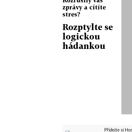
zprávy a cítíte
stres?
Rozptylte se
logickou
hádankou
Přidejte si H