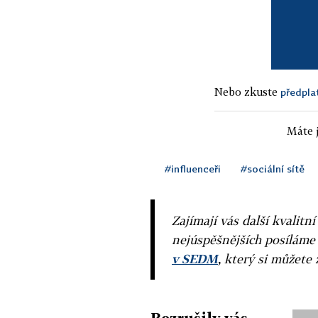
Nebo zkuste
předpla
Máte j
#influenceři
#sociální sítě
Zajímají vás další kvalit
nejúspěšnějších posíláme
v SEDM
, který si můžete 
Rozrušily vás