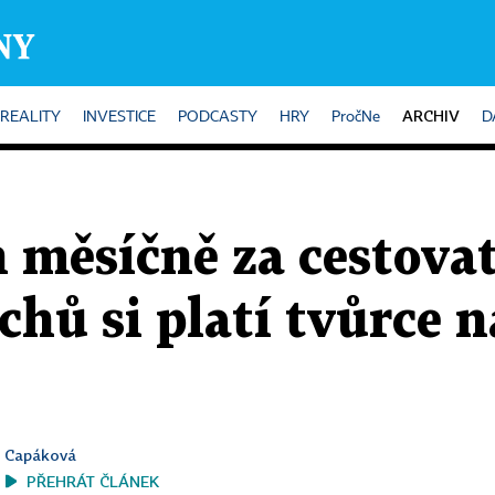
ARCHIV
REALITY
INVESTICE
PODCASTY
HRY
PročNe
D
 měsíčně za cestovat
echů si platí tvůrce 
a Capáková
PŘEHRÁT ČLÁNEK