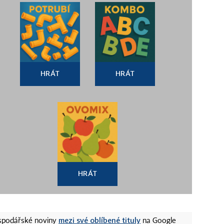
HRÁT
HRÁT
HRÁT
mezi své oblíbené tituly
ospodářské noviny
na Google