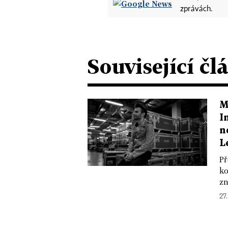
zprávách.
Související čl
M
I
n
L
Př
ko
zn
27