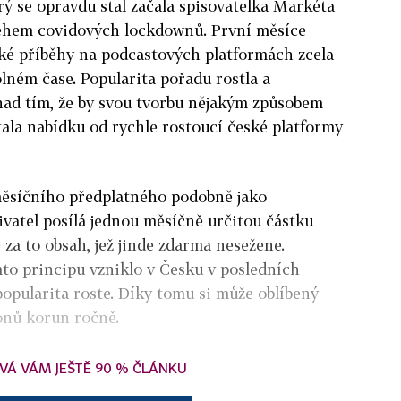
rý se opravdu stal začala spisovatelka Markéta
ěhem covidových lockdownů. První měsíce
cké příběhy na podcastových platformách zcela
lném čase. Popularita pořadu rostla a
nad tím, že by svou tvorbu nějakým způsobem
stala nabídku od rychle rostoucí české platformy
měsíčního předplatného podobně jako
živatel posílá jednou měsíčně určitou částku
za to obsah, jež jinde zdarma nesežene.
to principu vzniklo v Česku v posledních
popularita roste. Díky tomu si může oblíbený
ionů korun ročně.
VÁ VÁM JEŠTĚ 90 % ČLÁNKU