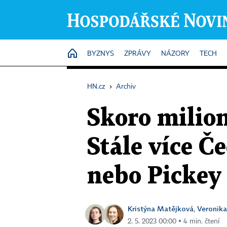
HOME
BYZNYS
ZPRÁVY
NÁZORY
TECH
HN.cz
›
Archiv
Skoro milion
Stále více Č
nebo Pickey
Kristýna Matějková
Veronik
,
2. 5. 2023 00:00 ▪ 4 min. čtení