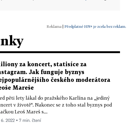
|
Předplatné HN+ je zcela bez reklam.
ánky
iliony za koncert, statisíce za
nstagram. Jak funguje byznys
ejpopulárnějšího českého moderátora
eoše Mareše
ed pěti lety lákal do pražského Karlína na „jediný
ncert v životě“. Nakonec se z toho stal byznys pod
ačkou Leoš Mareš s...
. 6. 2022 ▪ 7 min. čtení