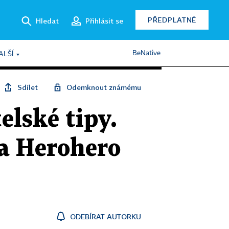
PŘEDPLATNÉ
Hledat
Přihlásit se
BeNative
ALŠÍ
Sdílet
Odemknout známému
elské tipy.
na Herohero
ODEBÍRAT AUTORKU