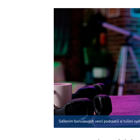
Sdílením bonusových verzí podcastů si tvůrci vydě