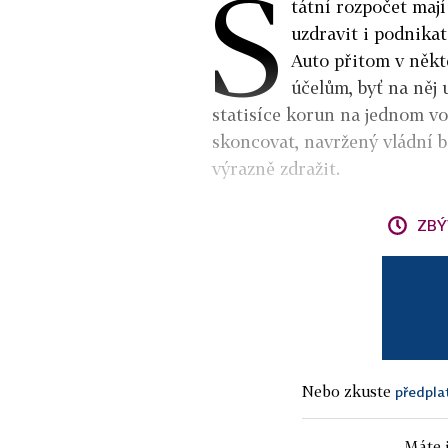
S
tátní rozpočet maj
uzdravit i podnikat
Auto přitom v něk
účelům, byť na něj 
statisíce korun na jednom vo
skoncovat, navržený vládní 
výrazně zdražit.
ZBÝ
Nebo zkuste
předpla
Máte j