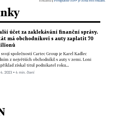
|
Předplatné HN+ je zcela bez reklam.
ánky
alší účet za zaklekávání finanční správy.
tát má obchodníkovi s auty zaplatit 70
ilionů
 svojí společností Cartec Group je Karel Kadlec
dním z největších obchodníků s auty v zemi. Loni
příklad získal titul podnikatel roku...
. 4. 2023 ▪ 4 min. čtení
N