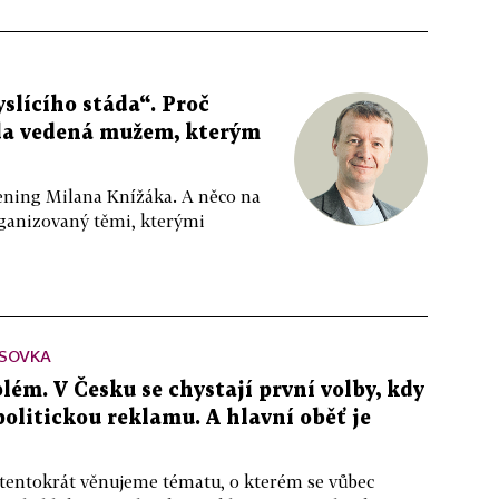
slícího stáda“. Proč
da vedená mužem, kterým
ppening Milana Knížáka. A něco na
rganizovaný těmi, kterými
SOVKA
lém. V Česku se chystají první volby, kdy
 politickou reklamu. A hlavní oběť je
 tentokrát věnujeme tématu, o kterém se vůbec