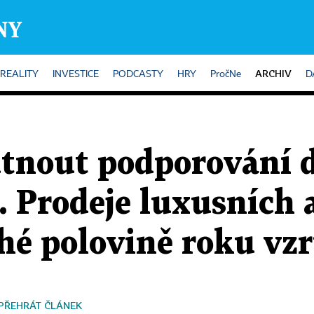
ARCHIV
REALITY
INVESTICE
PODCASTY
HRY
PročNe
D
utnout podporování 
 Prodeje luxusních 
hé polovině roku vzr
PŘEHRÁT ČLÁNEK