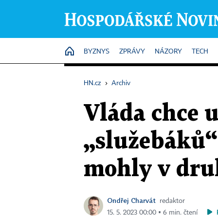
HOME
BYZNYS
ZPRÁVY
NÁZORY
TECH
HN.cz
›
Archiv
Vláda chce 
„služebáků“.
mohly v dru
Ondřej Charvát
redaktor
15. 5. 2023 00:00 ▪ 6 min. čtení