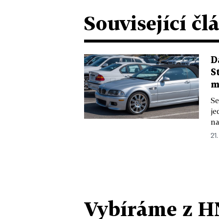
Související čl
D
S
m
Se
je
na
21
Vybíráme z H