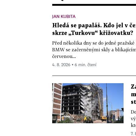
JAN KUBITA
Hledá se papaláš. Kdo jel v
skrze „Turkovu“ křižovatku?
Před několika dny se do jedné pražské
BMW se začerněnými skly a blikající
červenou...
4. 8. 2026 ▪ 6 min. čtení
Z
m
s
De
vý
kt
7.