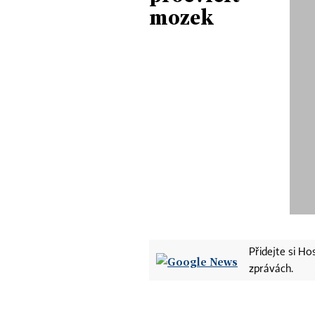
mozek
Přidejte si H
zprávách.