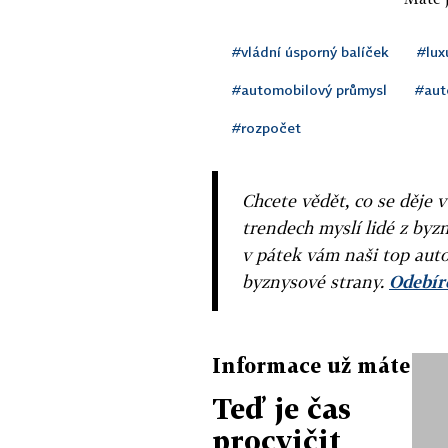
#vládní úsporný balíček
#lux
#automobilový průmysl
#aut
#rozpočet
Chcete vědět, co se děje 
trendech myslí lidé z byzn
v pátek vám naši top auto
byznysové strany.
Odebíre
Informace už máte
Teď je čas
procvičit