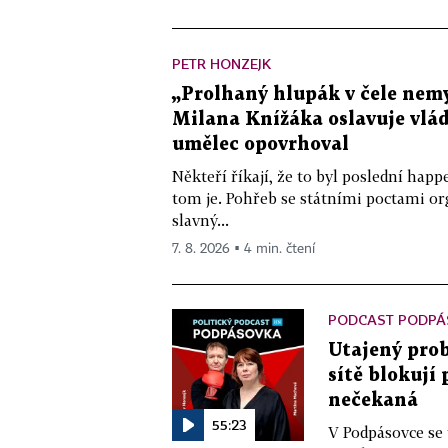
PETR HONZEJK
„Prolhaný hlupák v čele nemy
Milana Knížáka oslavuje vlá
umělec opovrhoval
Někteří říkají, že to byl poslední ha
tom je. Pohřeb se státními poctami o
slavný...
7. 8. 2026 ▪ 4 min. čtení
PODCAST PODPÁ
Utajený prob
sítě blokují
nečekaná
55:23
V Podpásovce se