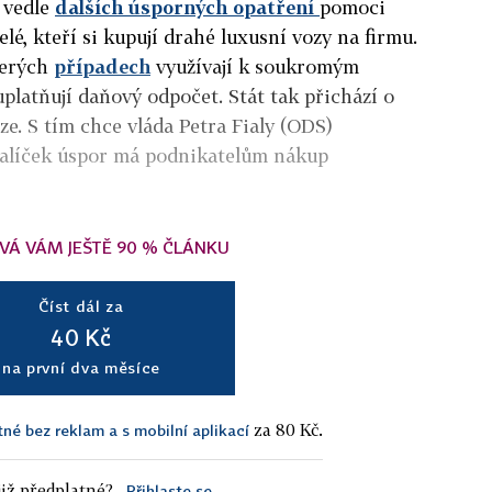
í vedle
dalších úsporných opatření
pomoci
elé, kteří si kupují drahé luxusní vozy na firmu.
terých
případech
využívají k soukromým
uplatňují daňový odpočet. Stát tak přichází o
ze. S tím chce vláda Petra Fialy (ODS)
balíček úspor má podnikatelům nákup
VÁ VÁM JEŠTĚ 90 % ČLÁNKU
Číst dál za
40 Kč
na první dva měsíce
za 80 Kč.
tné bez reklam a s mobilní aplikací
iž předplatné?
Přihlaste se