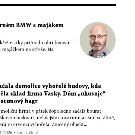
 černém BMW s majákem
 křižovatky přihnalo obří luxusní
m majáčkem na střeše. Na
ačala demolice vyhořelé budovy, kde
ěla sklad firma Vasky. Dům „ukusuje“
totunový bagr
moliční firma v pátek dopoledne začala bourat
škovou budovu v někdejším továrním areálu ve Zlíně,
erá v červenci vyhořela. Zničený objekt...
 8. 2026 ▪ 3 min. čtení