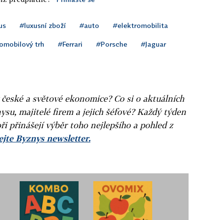
us
#luxusní zboží
#auto
#elektromobilita
omobilový trh
#Ferrari
#Porsche
#Jaguar
v české a světové ekonomice? Co si o aktuálních
ysu, majitelé firem a jejich šéfové? Každý týden
ři přinášejí výběr toho nejlepšího a pohled z
jte Byznys newsletter.