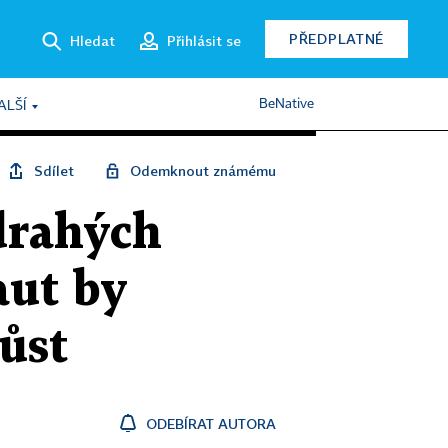
PŘEDPLATNÉ
Hledat
Přihlásit se
BeNative
ALŠÍ
Sdílet
Odemknout známému
drahých
aut by
ůst
ODEBÍRAT AUTORA