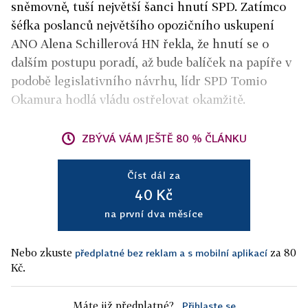
sněmovně, tuší největší šanci hnutí SPD. Zatímco
šéfka poslanců největšího opozičního uskupení
ANO Alena Schillerová HN řekla, že hnutí se o
dalším postupu poradí, až bude balíček na papíře v
podobě legislativního návrhu, lídr SPD Tomio
Okamura hodlá vládu ostřelovat okamžitě.
ZBÝVÁ VÁM JEŠTĚ 80 % ČLÁNKU
Číst dál za
40 Kč
na první dva měsíce
Nebo zkuste
za 80
předplatné bez reklam a s mobilní aplikací
Kč.
Máte již předplatné?
Přihlaste se