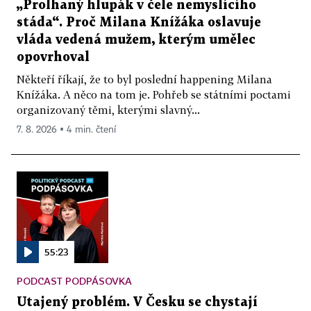
„Prolhaný hlupák v čele nemyslícího
stáda“. Proč Milana Knížáka oslavuje
vláda vedená mužem, kterým umělec
opovrhoval
Někteří říkají, že to byl poslední happening Milana
Knížáka. A něco na tom je. Pohřeb se státními poctami
organizovaný těmi, kterými slavný...
7. 8. 2026 ▪ 4 min. čtení
55:23
PODCAST PODPÁSOVKA
Utajený problém. V Česku se chystají