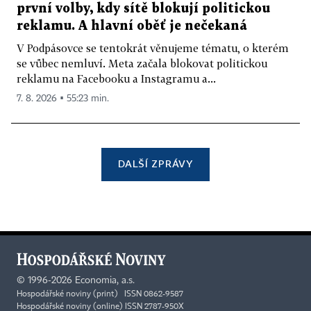
první volby, kdy sítě blokují politickou
reklamu. A hlavní oběť je nečekaná
V Podpásovce se tentokrát věnujeme tématu, o kterém
se vůbec nemluví. Meta začala blokovat politickou
reklamu na Facebooku a Instagramu a...
7. 8. 2026 ▪ 55:23 min.
DALŠÍ ZPRÁVY
©
1996-2026
Economia, a.s.
Hospodářské noviny (print) ISSN 0862-9587
Hospodářské noviny (online) ISSN 2787-950X