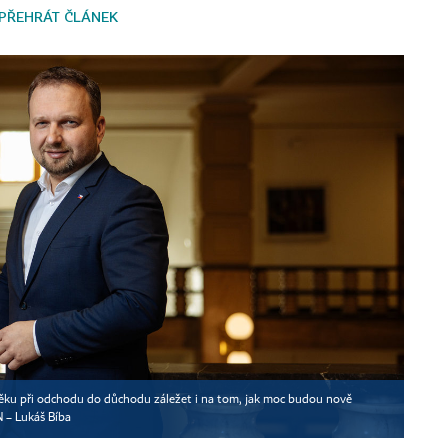
PŘEHRÁT ČLÁNEK
 věku při odchodu do důchodu záležet i na tom, jak moc budou nově
 – Lukáš Bíba