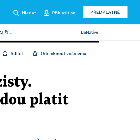
PŘEDPLATNÉ
Hledat
Přihlásit se
BeNative
ALŠÍ
Sdílet
Odemknout známému
isty.
dou platit