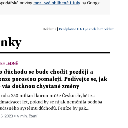
mezi své oblíbené tituly
ospodářské noviny
na Google
|
Předplatné HN+ je zcela bez reklam.
ánky
ŘEHLEDNĚ
o důchodu se bude chodit později a
enze porostou pomaleji. Podívejte se, jak
e vás dotknou chystané změny
ruba 350 miliard korun může Česku chybět za
dmadvacet let, pokud by se nijak neměnila podoba
učasného systému důchodů. Peníze by pak...
 5. 2023 ▪ 4 min. čtení