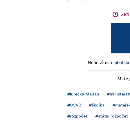
ZBÝ
Nebo zkuste
předpla
Máte j
#Jurečka Marian
#ministerst
#OSVČ
#školka
#mateřsk
#rozpočet
#státní rozpočet