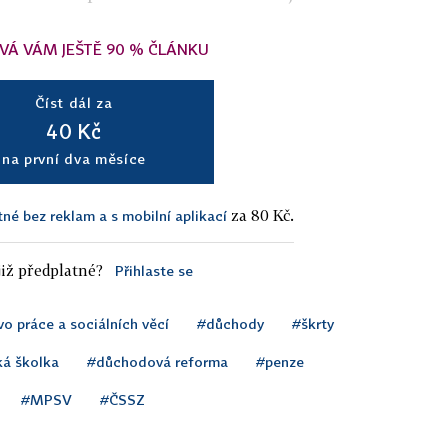
VÁ VÁM JEŠTĚ 90 % ČLÁNKU
Číst dál za
40 Kč
na první dva měsíce
za 80 Kč.
tné bez reklam a s mobilní aplikací
iž předplatné?
Přihlaste se
vo práce a sociálních věcí
#důchody
#škrty
á školka
#důchodová reforma
#penze
#MPSV
#ČSSZ