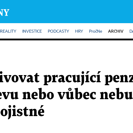
ARCHIV
REALITY
INVESTICE
PODCASTY
HRY
PročNe
D
ovat pracující penz
evu nebo vůbec nebu
ojistné