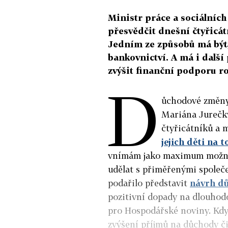
Ministr práce a sociálníc
přesvědčit dnešní čtyřicát
Jedním ze způsobů má být,
bankovnictví. A má i další 
zvýšit finanční podporu r
D
ůchodové změny 
Mariána Jurečk
čtyřicátníků a 
jejich děti na 
vnímám jako maximum možného
udělat s přiměřenými společe
podařilo představit
návrh d
pozitivní dopady na dlouhodo
pro Hospodářské noviny. Kdyb
zvýšení příjmů na důchody či