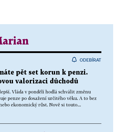
Marian
ODEBÍRAT
máte pět set korun k penzi.
kovou valorizaci důchodů
ilepší. Vláda v pondělí hodlá schválit změnu
šuje penze po dosažení určitého věku. A to bez
e nebo ekonomický růst. Nově si touto...