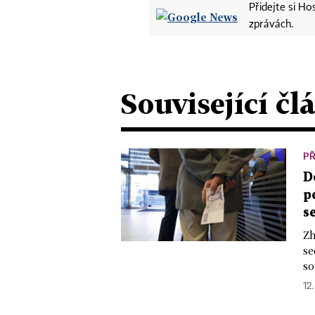
Přidejte si H
zprávách.
Související čl
P
D
p
s
Zh
se
so
12.