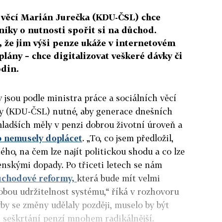
h věcí Marián Jurečka (KDU-ČSL) chce
níky o nutnosti spořit si na důchod.
 že jim výši penze ukáže v internetovém
plány – chce digitalizovat veškeré dávky či
odin.
jsou podle ministra práce a sociálních věcí
y (KDU-ČSL) nutné, aby generace dnešních
mladších měly v penzi dobrou životní úroveň a
to nemusely doplácet
. „To, co jsem předložil,
, na čem lze najít politickou shodu a co lze
nskými dopady. Po třiceti letech se nám
ůchodové reformy,
která bude mít velmi
bou udržitelnost systému,“ říká v rozhovoru
y se změny udělaly později, muselo by být
 seškrtání penzí mnohem radikálnější.