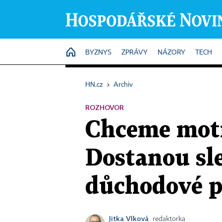
HOME
BYZNYS
ZPRÁVY
NÁZORY
TECH
HN.cz
›
Archiv
ROZHOVOR
Chceme motiv
Dostanou sl
důchodové p
Jitka Vlková
redaktorka