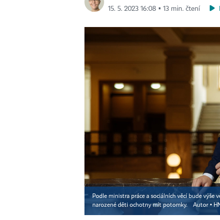
15. 5. 2023 16:08 ▪ 13 min. čtení
Podle ministra práce a sociálních věcí bude výše
narozené děti ochotny mít potomky.
Autor ▪
HN