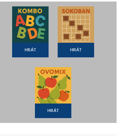
HRÁT
HRÁT
HRÁT