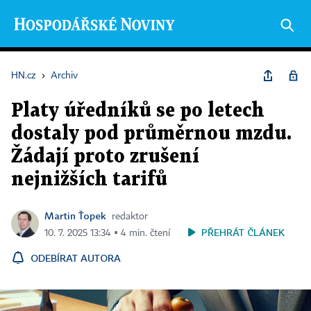
HN.cz
›
Archiv
Platy úředníků se po letech
dostaly pod průměrnou mzdu.
Žádají proto zrušení
nejnižších tarifů
Martin Ťopek
redaktor
PŘEHRÁT ČLÁNEK
10. 7. 2025 13:34 ▪ 4 min. čtení
ODEBÍRAT AUTORA