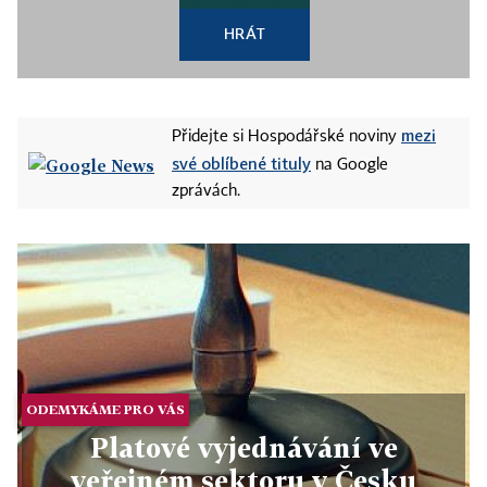
HRÁT
mezi
Přidejte si Hospodářské noviny
své oblíbené tituly
na Google
zprávách.
ODEMYKÁME PRO VÁS
Platové vyjednávání ve
veřejném sektoru v Česku