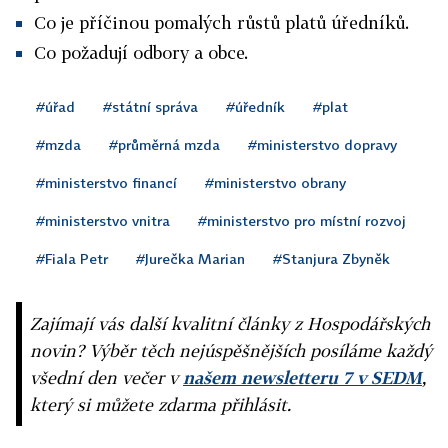
Co je příčinou pomalých růstů platů úředníků.
Co požadují odbory a obce.
#úřad
#státní správa
#úředník
#plat
#mzda
#průměrná mzda
#ministerstvo dopravy
#ministerstvo financí
#ministerstvo obrany
#ministerstvo vnitra
#ministerstvo pro místní rozvoj
#Fiala Petr
#Jurečka Marian
#Stanjura Zbyněk
Zajímají vás další kvalitní články z Hospodářských
novin? Výběr těch nejúspěšnějších posíláme každý
všední den večer v
našem newsletteru 7 v SEDM
,
který si můžete zdarma přihlásit.