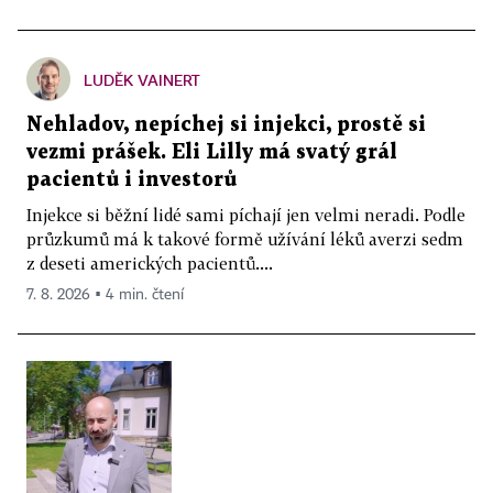
LUDĚK VAINERT
Nehladov, nepíchej si injekci, prostě si
vezmi prášek. Eli Lilly má svatý grál
pacientů i investorů
Injekce si běžní lidé sami píchají jen velmi neradi. Podle
průzkumů má k takové formě užívání léků averzi sedm
z deseti amerických pacientů....
7. 8. 2026 ▪ 4 min. čtení