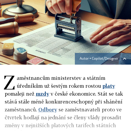
Autor ▪
Copilot/Designer
Z
aměstnancům ministerstev a státním
úředníkům už šestým rokem rostou
platy
pomaleji než
mzdy
v české ekonomice. Stát se tak
stává stále méně konkurenceschopný při shánění
zaměstnanců.
Odbory
se zaměstnavateli proto ve
čtvrtek hodlají na jednání se členy vlády prosadit
změny v nejnižších platových tarifech státních