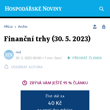
HN.cz
›
Archiv
Finanční trhy (30. 5. 2023)
red
PŘEHRÁT ČLÁNEK
30. 5. 2023 00:00 ▪ 1 min. čtení
ODEBÍRAT AUTORA
ZBÝVÁ VÁM JEŠTĚ 95 % ČLÁNKU
Číst dál za
40 Kč
na první dva měsíce