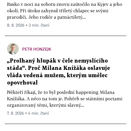
Rusko v noci na sobotu znovu zaútočilo na Kyjev a jeho
okolí. Při útoku zahynul tříletý chlapec se svými
prarodiči. Jeho rodiče a patnáctiletý...
8. 8. 2026 ▪ 3 min. čtení
PETR HONZEJK
„Prolhaný hlupák v čele nemyslícího
stáda“. Proč Milana Knížáka oslavuje
vláda vedená mužem, kterým umělec
opovrhoval
Někteří říkají, že to byl poslední happening Milana
Knížáka. A něco na tom je. Pohřeb se státními poctami
organizovaný těmi, kterými slavný...
7. 8. 2026 ▪ 4 min. čtení