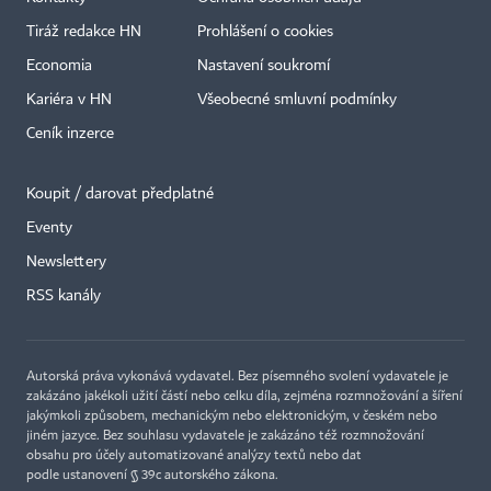
Tiráž redakce HN
Prohlášení o cookies
Economia
Nastavení soukromí
Kariéra v HN
Všeobecné smluvní podmínky
Ceník inzerce
Koupit / darovat předplatné
Eventy
Newslettery
RSS kanály
Autorská práva vykonává vydavatel. Bez písemného svolení vydavatele je
zakázáno jakékoli užití částí nebo celku díla, zejména rozmnožování a šíření
jakýmkoli způsobem, mechanickým nebo elektronickým, v českém nebo
jiném jazyce. Bez souhlasu vydavatele je zakázáno též rozmnožování
obsahu pro účely automatizované analýzy textů nebo dat
podle ustanovení § 39c autorského zákona.