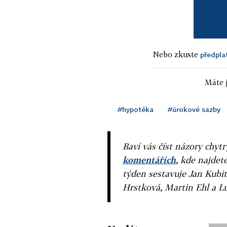
Nebo zkuste
předpla
Máte j
#hypotéka
#úrokové sazby
Baví vás číst názory chytr
komentářích
, kde najdet
týden sestavuje Jan Kubit
Hrstková, Martin Ehl a L