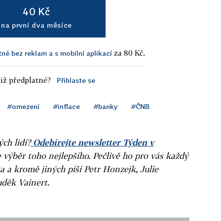
40 Kč
na první dva měsíce
za 80 Kč.
tné bez reklam a s mobilní aplikací
iž předplatné?
Přihlaste se
#omezení
#inflace
#banky
#ČNB
ých lidí?
Odebírejte newsletter Týden v
e výběr toho nejlepšího. Pečlivě ho pro vás každý
a a kromě jiných píší Petr Honzejk, Julie
uděk Vainert.