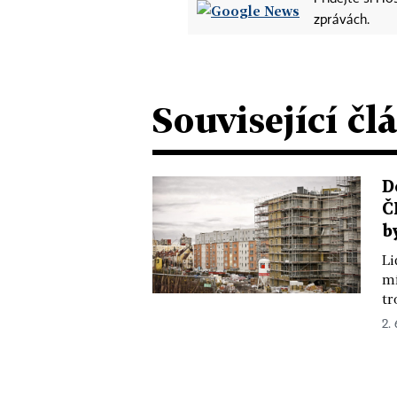
zprávách.
Související čl
D
Č
b
Li
mí
tr
2.