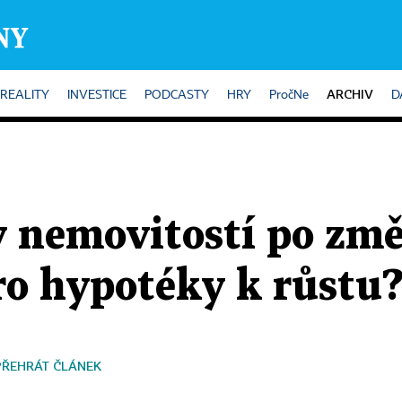
ARCHIV
REALITY
INVESTICE
PODCASTY
HRY
PročNe
D
y nemovitostí po zm
o hypotéky k růstu
PŘEHRÁT ČLÁNEK