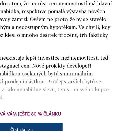
ilo o tom, že na růst cen nemovitostí má hlavní
 nabídka, respektive pomalá výstavba nových
avdy zamrzl. Ovšem ne proto, že by se stavělo
rahým a nedostupným hypotékám. Ve chvíli, kdy
z klesl o mnoho desítek procent, trh fakticky
 neexistuje lepší investice než nemovitost, teď
 stagnaci cen. Nové projekty developeři
 nabídkou osekaných bytů s minimálním
ší prodejní částkou. Prodej starších bytů se
 a kdo nenabídne slevu, ten si na svého kupce
á.
VÁ VÁM JEŠTĚ 80 % ČLÁNKU
Číst dál za