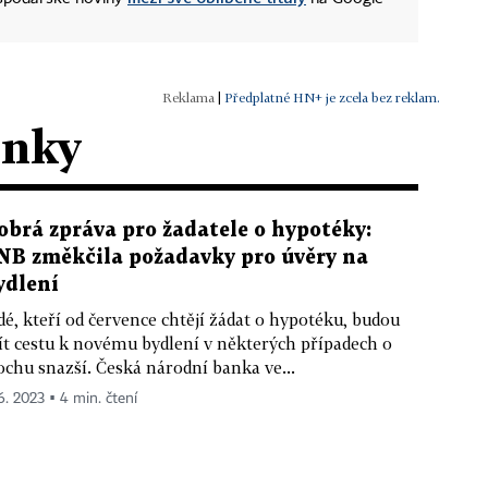
|
Předplatné HN+ je zcela bez reklam.
ánky
obrá zpráva pro žadatele o hypotéky:
NB změkčila požadavky pro úvěry na
ydlení
dé, kteří od července chtějí žádat o hypotéku, budou
t cestu k novému bydlení v některých případech o
ochu snazší. Česká národní banka ve...
 6. 2023 ▪ 4 min. čtení