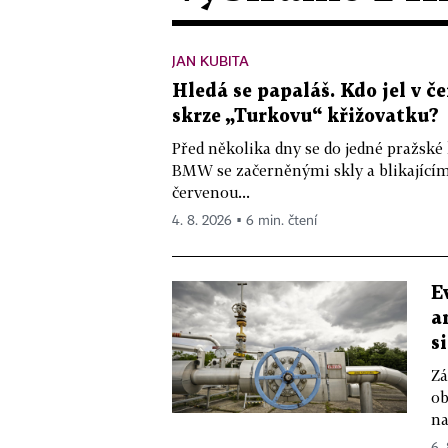
JAN KUBITA
Hledá se papaláš. Kdo jel v
skrze „Turkovu“ křižovatku?
Před několika dny se do jedné pražské
BMW se začerněnými skly a blikající
červenou...
4. 8. 2026 ▪ 6 min. čtení
E
a
s
Zá
ob
na