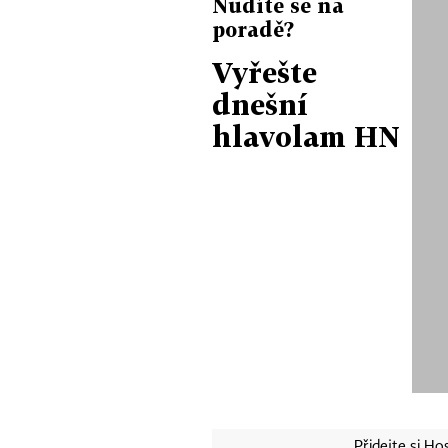
Nudíte se na
poradě?
Vyřešte
dnešní
hlavolam HN
Přidejte si H