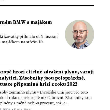
 černém BMW s majákem
 křižovatky přihnalo obří luxusní
m majáčkem na střeše. Na
vropě hrozí citelné zdražení plynu, varují
nalytici. Zásobníky jsou poloprázdné,
ituace připomíná krizi z roku 2022
soby zemního plynu v Evropské unii jsou pro toto
dobí roku na rekordně nízké úrovni. Zásobníky jsou
plněny z méně než 58 procent, což je...