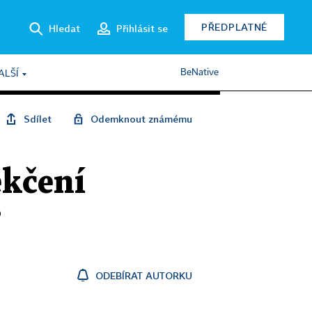
PŘEDPLATNÉ
Hledat
Přihlásit se
BeNative
ALŠÍ
Sdílet
Odemknout známému
ěkčení
?
ODEBÍRAT AUTORKU