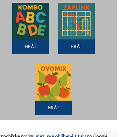
HRÁT
HRÁT
HRÁT
mezi své oblíbené tituly
ospodářské noviny
na Google