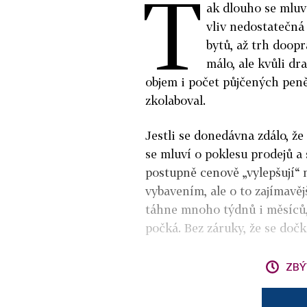
T
ak dlouho se mluv
vliv nedostatečná
bytů, až trh doopr
málo, ale kvůli d
objem i počet půjčených peně
zkolaboval.
Jestli se donedávna zdálo, že
se mluví o poklesu prodejů a
postupně cenově „vylepšují“
vybavením, ale o to zajímavěj
táhne mnoho týdnů i měsíců,
počká. Bez záruky, že se dočk
ZBÝ